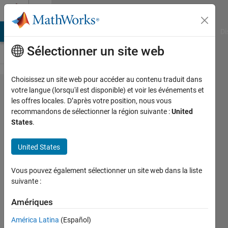
Passer au contenu
Cody
MATLAB Answers
File Exchange
Cody
AI Chat Playground
Di
Sélectionner un site web
Choisissez un site web pour accéder au contenu traduit dans
Problem
votre langue (lorsqu'il est disponible) et voir les événements et
les offres locales. D’après votre position, nous vous
44302.
recommandons de sélectionner la région suivante :
United
Check if
States
.
inputted
United States
variable
is a
Vous pouvez également sélectionner un site web dans la liste
string or
suivante :
a
Amériques
number
América Latina
(Español)