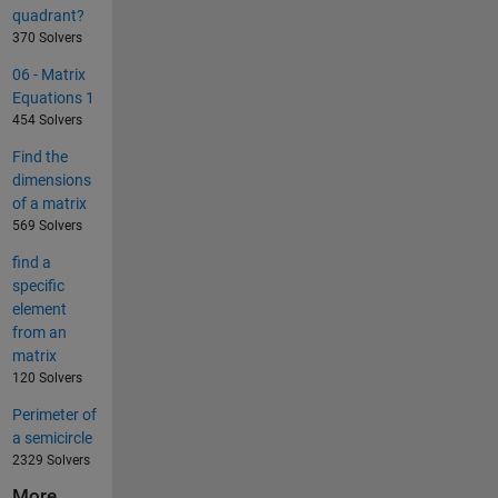
quadrant?
370 Solvers
06 - Matrix
Equations 1
454 Solvers
Find the
dimensions
of a matrix
569 Solvers
find a
specific
element
from an
matrix
120 Solvers
Perimeter of
a semicircle
2329 Solvers
More