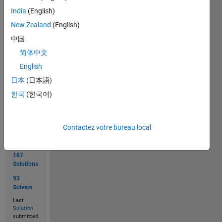
thus a
India
(English)
number,
New Zealand
(English)
'a' is a
string).
中国
简体中文
English
Solve
日本
(日本語)
한국
(한국어)
Solution
Contactez votre bureau local
Stats
187
Solutions
93
Solvers
Last
Solution
submitted