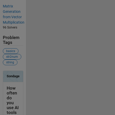
Matrix
Generation
from Vector
Multiplication
96 Solvers
Problem
Tags
basics
str2num
string