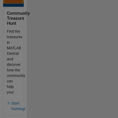
Community
Treasure
Hunt
Find the
treasures
in
MATLAB
Central
and
discover
how the
community
can
help
you!
Start
Hunting!