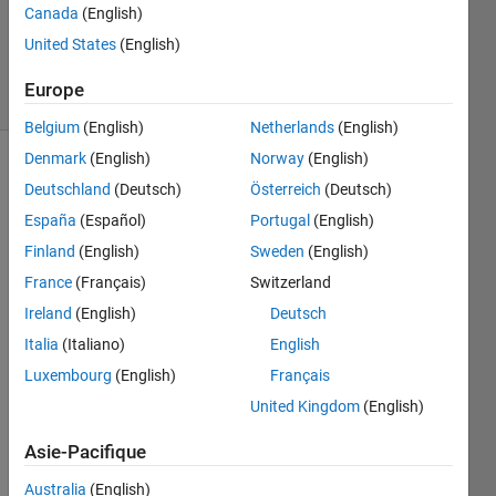
Canada
(English)
Brian
United States
(English)
93
solvers
Europe
0 likes
Belgium
(English)
Netherlands
(English)
Denmark
(English)
Norway
(English)
Deutschland
(Deutsch)
Österreich
(Deutsch)
Check if
España
(Español)
Portugal
(English)
a
Finland
(English)
Sweden
(English)
inputted
variable
France
(Français)
Switzerland
is a
Ireland
(English)
Deutsch
number
Italia
(Italiano)
English
or a
string,
Luxembourg
(English)
Français
given a
United Kingdom
(English)
string
input
Asie-Pacifique
(i.e. '1'
is 1 and
Australia
(English)