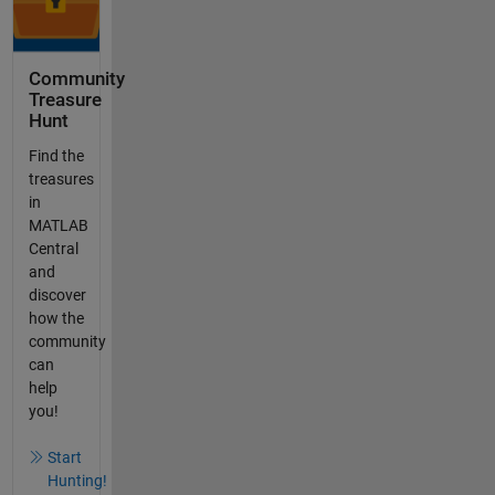
Community
Treasure
Hunt
Find the
treasures
in
MATLAB
Central
and
discover
how the
community
can
help
you!
Start
Hunting!