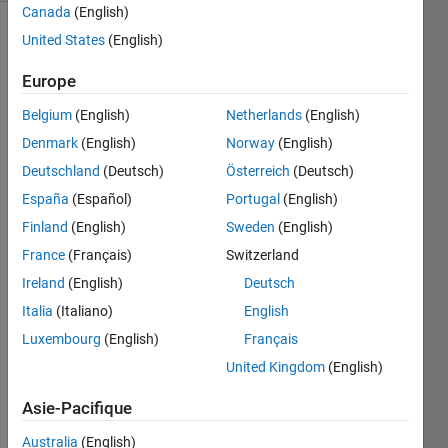
Canada
(English)
United States
(English)
Find 
Europe
the 
Belgium
(English)
Netherlands
(English)
force 
required 
Denmark
(English)
Norway
(English)
to 
Deutschland
(Deutsch)
Österreich
(Deutsch)
bring 
España
(Español)
Portugal
(English)
and 
object 
Finland
(English)
Sweden
(English)
of 
France
(Français)
Switzerland
mass 
Ireland
(English)
Deutsch
'm' 
moving 
Italia
(Italiano)
English
with 
Luxembourg
(English)
Français
velocity 
United Kingdom
(English)
'v' to 
rest, 
Asie-Pacifique
in t 
seconds.
Australia
(English)