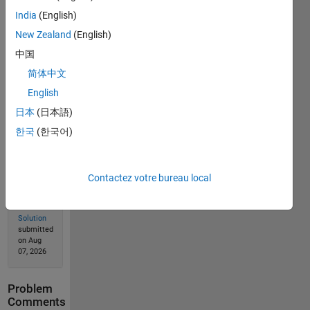
India
(English)
New Zealand
(English)
Solve
中国
简体中文
Solution
English
Stats
日本
(日本語)
한국
(한국어)
7563
Solutions
3671
Contactez votre bureau local
Solvers
Last
Solution
submitted
on Aug
07, 2026
Problem
Comments