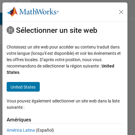
Passer au contenu
Cody
MATLAB Answers
File Exchange
Cody
AI Chat Playground
Di
Sélectionner un site web
Choisissez un site web pour accéder au contenu traduit dans
Problem
votre langue (lorsqu'il est disponible) et voir les événements et
les offres locales. D’après votre position, nous vous
48700.
recommandons de sélectionner la région suivante :
United
Laws of
States
.
motion
United States
6
Vous pouvez également sélectionner un site web dans la liste
Chinmaya
suivante :
4K
Amériques
solvers
43 likes
América Latina
(Español)