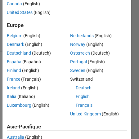
Canada
(English)
United States
(English)
Nicolas
Douillet
Europe
69
solvers
Belgium
(English)
Netherlands
(English)
2 likes
Denmark
(English)
Norway
(English)
Deutschland
(Deutsch)
Österreich
(Deutsch)
España
(Español)
Portugal
(English)
Finland
(English)
Sweden
(English)
Problem
France
(Français)
Switzerland
statement
Ireland
(English)
Deutsch
Some
Italia
(Italiano)
English
prime
numbers
Luxembourg
(English)
Français
can
United Kingdom
(English)
be
written
Asie-Pacifique
as
the
Australia
(English)