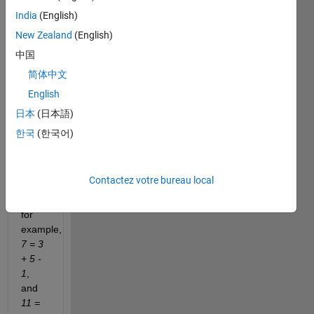
sum
India
(English)
of
New Zealand
(English)
two
consecutive
中国
lower
简体中文
primes
English
plus /
minus
日本
(日本語)
one :
한국
(한국어)
Contactez votre bureau local
Like
this
for
example,
7 = 3
+ 5 -
1
,
and
11 =