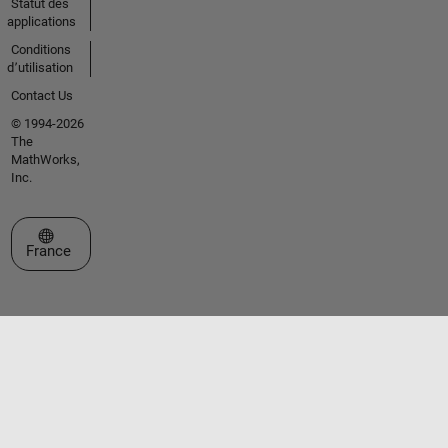
Statut des
applications
Conditions
d՚utilisation
Contact Us
© 1994-2026
The
MathWorks,
Inc.
Sélectionner un site web
France