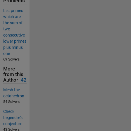
Problems
List primes
which are
the sum of
two
consecutive
lower primes
plus minus
one
69 Solvers
More
from this
Author
42
Mesh the
octahedron
54 Solvers
Check
Legendre's
conjecture
43 Solvers