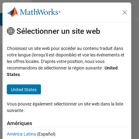
Passer au contenu
Cody
MATLAB Answers
File Exchange
Cody
AI Chat Playground
Di
Sélectionner un site web
Choisissez un site web pour accéder au contenu traduit dans
Problem
votre langue (lorsqu'il est disponible) et voir les événements et
les offres locales. D’après votre position, nous vous
60967. List
recommandons de sélectionner la région suivante :
United
primes
States
.
which are
United States
the sum of
two
Vous pouvez également sélectionner un site web dans la liste
consecutive
suivante :
lower
Amériques
primes plus
América Latina
(Español)
minus one