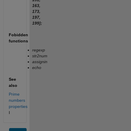
163,
173,
197,
199];
Fobidden
functions
regexp
str2num
assignin
echo
See
also
Prime
numbers
properties
I