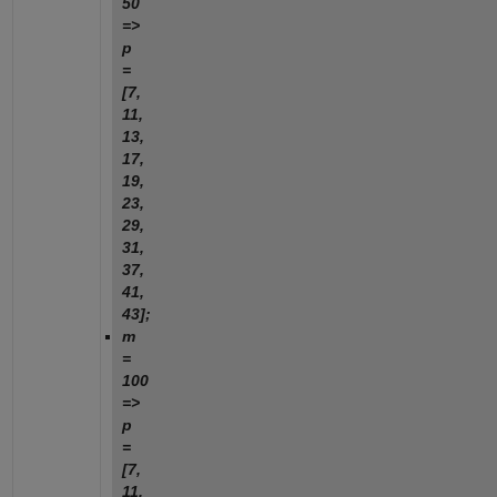
50
=>
p
=
[7,
11,
13,
17,
19,
23,
29,
31,
37,
41,
43];
m
=
100
=>
p
=
[7,
11,