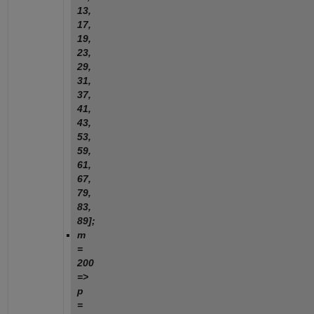
13,
17,
19,
23,
29,
31,
37,
41,
43,
53,
59,
61,
67,
79,
83,
89];
m
=
200
=>
p
=