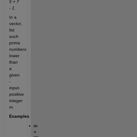
5 + 7
- 1.
In a
vector,
list
such
prime
numbers
lower
than
a
given
-
input-
positive
integer
m.
Examples
m
=