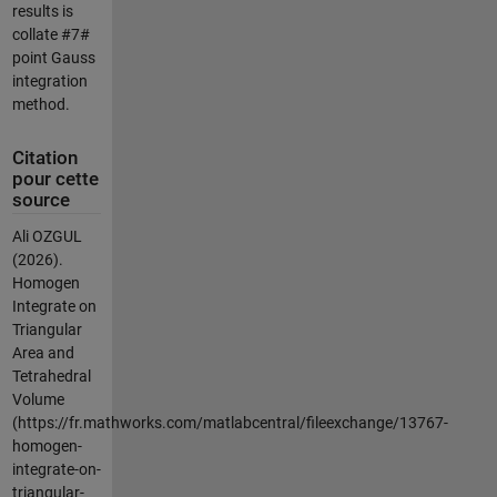
results is
collate #7#
point Gauss
integration
method.
Citation
pour cette
source
Ali OZGUL
(2026).
Homogen
Integrate on
Triangular
Area and
Tetrahedral
Volume
(https://fr.mathworks.com/matlabcentral/fileexchange/13767-
homogen-
integrate-on-
triangular-