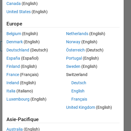
Version 1.0.0.0
(702 ko)
Canada
(English)
1,7K téléchargements
0,00/5
(0)
United States
(English)
29 jan. 2007
Europe
Belgium
(English)
Netherlands
(English)
Denmark
(English)
Norway
(English)
Présentation
Deutschland
(Deutsch)
Österreich
(Deutsch)
España
(Español)
Portugal
(English)
Generally
Finland
(English)
Sweden
(English)
application
is selecting
France
(Français)
Switzerland
Gauss-
Ireland
(English)
Deutsch
Legendre
Italia
(Italiano)
English
Quadratic
integration
Luxembourg
(English)
Français
method. In
United Kingdom
(English)
this sub
function is
Asie-Pacifique
directly
Australia
(English)
application