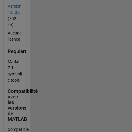
Version
1.0.0.0
(702
ko)
Aucune
licence
Requiert
Matlab
7.1
symboli
c tools
Compatibilité
avec
les
versions
de
MATLAB
Compatible