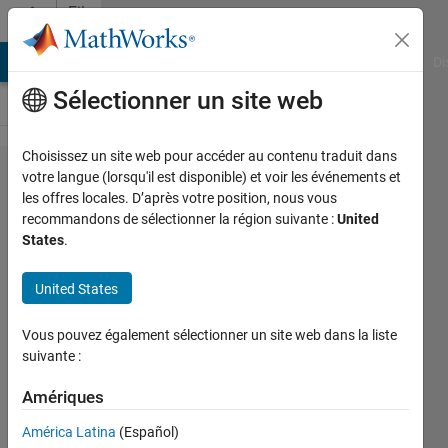
Passer au contenu
File
Exchange
MATLAB Answers
File Exchange
Cody
AI Chat Playground
Di
Sélectionner un site web
Choisissez un site web pour accéder au contenu traduit dans
Homogen
votre langue (lorsqu'il est disponible) et voir les événements et
les offres locales. D’après votre position, nous vous
Integrate
recommandons de sélectionner la région suivante :
United
on
States
.
Triangular
United States
Area and
Tetrahedral
Vous pouvez également sélectionner un site web dans la liste
Volume
suivante :
Tetrahedral volume integration
Amériques
Ali OZGUL
América Latina
(Español)