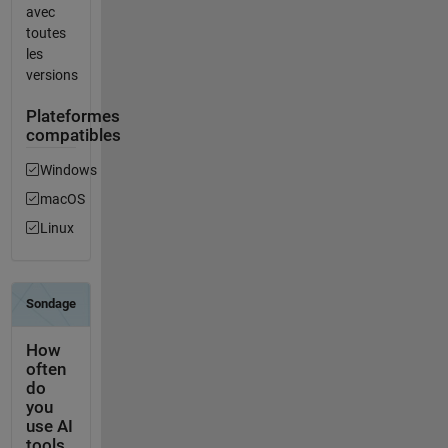
avec
toutes
les
versions
Plateformes
compatibles
Windows
macOS
Linux