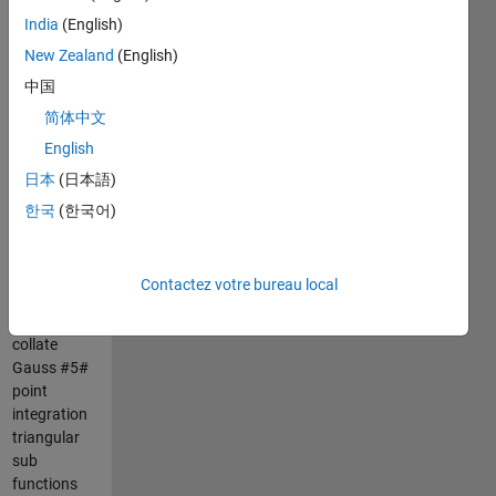
of homogen
India
(English)
integration
New Zealand
(English)
technique
中国
for
triangular
简体中文
area and
English
tetrahedral
日本
(日本語)
volumes.
한국
(한국어)
This
tetrahedral
sub
Contactez votre bureau local
functions
results is
collate
Gauss #5#
point
integration
triangular
sub
functions