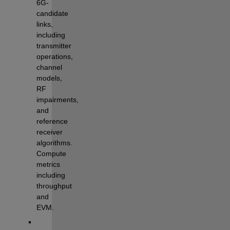
6G-
candidate 
links, 
including 
transmitter 
operations, 
channel 
models, 
RF 
impairments, 
and 
reference 
receiver 
algorithms. 
Compute 
metrics 
including 
throughput 
and 
EVM.