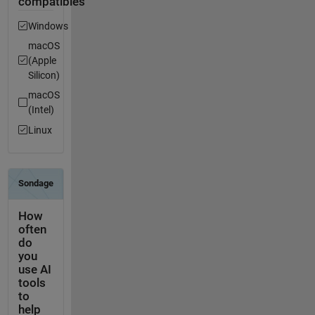
compatibles
Windows
macOS
(Apple
Silicon)
macOS
(Intel)
Linux