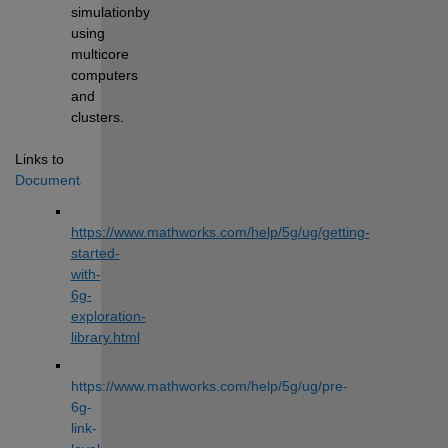
simulationby 
using 
multicore 
computers 
and 
clusters.
Links to 
Documentation
:
https://www.mathworks.com/help/5g/ug/getting-
started-
with-
6g-
exploration-
library.html
https://www.mathworks.com/help/5g/ug/pre-
6g-
link-