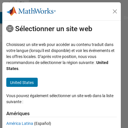
Passer au contenu
File
Exchange
MATLAB Answers
File Exchange
Cody
AI Chat Playground
Di
Sélectionner un site web
Choisissez un site web pour accéder au contenu traduit dans
6G
votre langue (lorsqu'il est disponible) et voir les événements et
les offres locales. D’après votre position, nous vous
Exploration
recommandons de sélectionner la région suivante :
United
Library for
States
.
5G Toolbox
United States
Explore, model, and simulate 6G
enabling technologies with
Vous pouvez également sélectionner un site web dans la liste
MATLAB®
suivante :
MathWorks Communications
Amériques
Toolbox Team
1,2K téléchargements
0,00/5
(0)
América Latina
(Español)