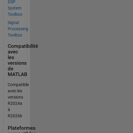
DSP
System
Toolbox
Signal
Processing
Toolbox
Compatibilité
avec
les
versions
de
MATLAB
Compatible
avec les
versions
R2024a
à
R2026b
Plateformes