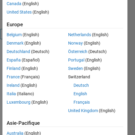
22 juil. 2026
Canada
(English)
United States
(English)
Europe
Présentation
Belgium
(English)
Netherlands
(English)
Denmark
(English)
Norway
(English)
The 6G 
Deutschland
(Deutsch)
Österreich
(Deutsch)
Exploration 
España
(Español)
Portugal
(English)
Library for 
Finland
(English)
Sweden
(English)
5G 
Toolbox™ 
France
(Français)
Switzerland
enables 
Ireland
(English)
Deutsch
you to 
Italia
(Italiano)
English
explore, 
model, 
Luxembourg
(English)
Français
simulate, 
United Kingdom
(English)
and test 
candidate 
Asie-Pacifique
6G 
Australia
(English)
waveforms 