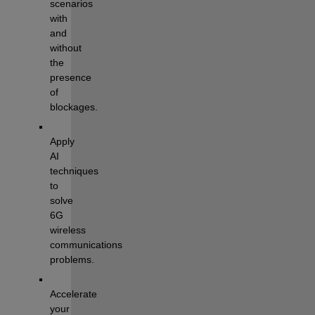
scenarios 
with 
and 
without 
the 
presence 
of 
blockages.
Apply 
AI 
techniques 
to 
solve 
6G 
wireless 
communications 
problems.
Accelerate 
your 