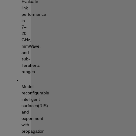
Evaluate 
link 
performance 
in 
7–
20 
GHz, 
mmWave, 
and 
sub-
Terahertz 
ranges.
Model 
reconfigurable 
intelligent 
surfaces(RIS) 
and 
experiment 
with 
propagation 