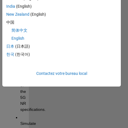
and 
India
(English)
technologies. 
New Zealand
(English)
It enables 
中国
you to:
简体中文
Generate 
English
waveforms 
日本
(日本語)
with 
한국
(한국어)
parameters 
extending 
beyond 
the 
Contactez votre bureau local
limits 
of 
the 
5G 
NR 
specifications.
Simulate 