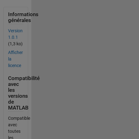
Informations
générales
Version
1.0.1
(1,3 ko)
Afficher
la
licence
Compatibilité
avec
les
versions
de
MATLAB
Compatible
avec
toutes
les