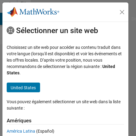
Passer au contenu
File
Exchange
MATLAB Answers
File Exchange
Cody
AI Chat Playground
Di
Sélectionner un site web
Choisissez un site web pour accéder au contenu traduit dans
Solve And
votre langue (lorsqu'il est disponible) et voir les événements et
les offres locales. D’après votre position, nous vous
Plot
recommandons de sélectionner la région suivante :
United
Differential
States
.
Equation
United States
It defines a symbolic function,
solves a differential equation, and
Vous pouvez également sélectionner un site web dans la liste
then plots the particular solution
suivante :
along with the slope field
Amériques
Athanasios Paraskevopoulos
América Latina
(Español)
Version 1.0.1
(1,3 ko)