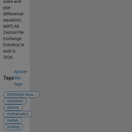
solve-and-
plot-
differential-
equation),
MATLAB
Central File
Exchange.
Extrait(e) le
août 6,
2026
.
Ajouter
Tags
des
tags
differential equa...
education
eduhub
mathematics
matlab
plotting