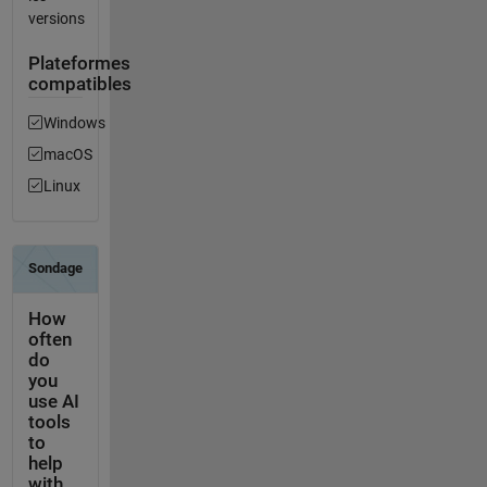
versions
Plateformes
compatibles
Windows
macOS
Linux