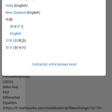
plots the 
India
(English)
particular 
New Zealand
(English)
solution 
中国
along with 
the slope 
简体中文
field of the 
English
differential 
日本
(日本語)
equation.
한국
(한국어)
Citation
pour cette
source
Contactez votre bureau local
Athanasios
Paraskevopoulos
(2026).
Solve And
Plot
Differential
Equation
(https://fr.mathworks.com/matlabcentral/fileexchange/161701-