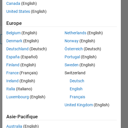
12 téléchargements
0,00/5
(0)
Canada
(English)
25 mars 2024
United States
(English)
Europe
Belgium
(English)
Netherlands
(English)
Présentation
Denmark
(English)
Norway
(English)
Deutschland
(Deutsch)
Österreich
(Deutsch)
It defines 
España
(Español)
Portugal
(English)
a 
Finland
(English)
Sweden
(English)
symbolic 
France
(Français)
Switzerland
function, 
solves a 
Ireland
(English)
Deutsch
differential 
Italia
(Italiano)
English
equation 
Luxembourg
(English)
Français
both 
generally 
United Kingdom
(English)
and with 
an initial 
Asie-Pacifique
condition, 
Australia
(English)
and then 