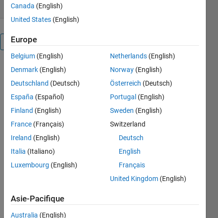
Canada
(English)
United States
(English)
Europe
Présentation
Belgium
(English)
Netherlands
(English)
As 
Denmark
(English)
Norway
(English)
txt2mat 
Deutschland
(Deutsch)
Österreich
(Deutsch)
basically 
España
(Español)
Portugal
(English)
is a 
wrapper 
Finland
(English)
Sweden
(English)
for sscanf, 
France
(Français)
Switzerland
it quickly 
Ireland
(English)
Deutsch
converts 
ascii files 
Italia
(Italiano)
English
containing 
Luxembourg
(English)
Français
m-by-n 
United Kingdom
(English)
numeric 
data, 
Asie-Pacifique
allowing 
for header 
Australia
(English)