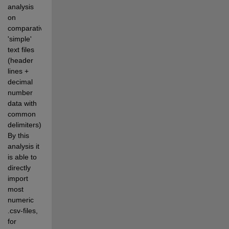
analysis 
on 
comparatively 
'simple' 
text files 
(header 
lines + 
decimal 
number 
data with 
common 
delimiters). 
By this 
analysis it 
is able to 
directly 
import 
most 
numeric 
.csv-files, 
for 