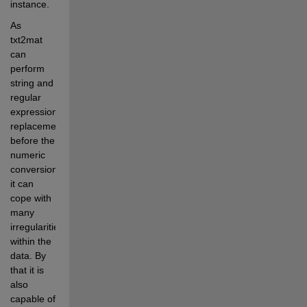
instance.
As 
txt2mat 
can 
perform 
string and 
regular 
expression 
replacements 
before the 
numeric 
conversion, 
it can 
cope with 
many 
irregularities 
within the 
data. By 
that it is 
also 
capable of 