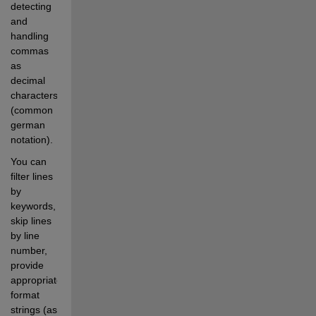
detecting 
and 
handling 
commas 
as 
decimal 
characters 
(common 
german 
notation).
You can 
filter lines 
by 
keywords, 
skip lines 
by line 
number, 
provide 
appropriate 
format 
strings (as 