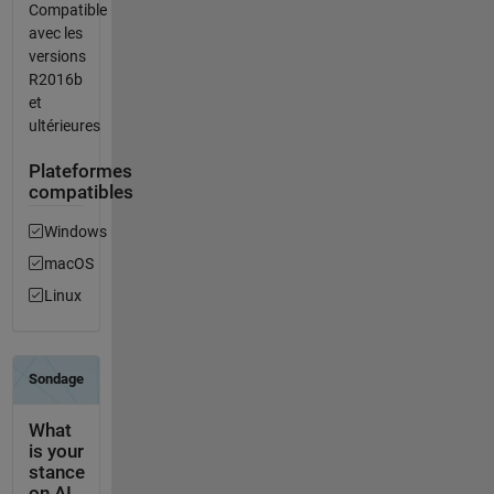
Compatible
avec les
versions
R2016b
et
ultérieures
Plateformes
compatibles
Windows
macOS
Linux