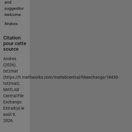
and 
suggestions 
welcome.
Andres
Citation
pour cette
source
Andres
(2026).
txt2mat
(https://fr.mathworks.com/matlabcentral/fileexchange/18430-
txt2mat),
MATLAB
Central File
Exchange.
Extrait(e) le
août 8,
2026
.