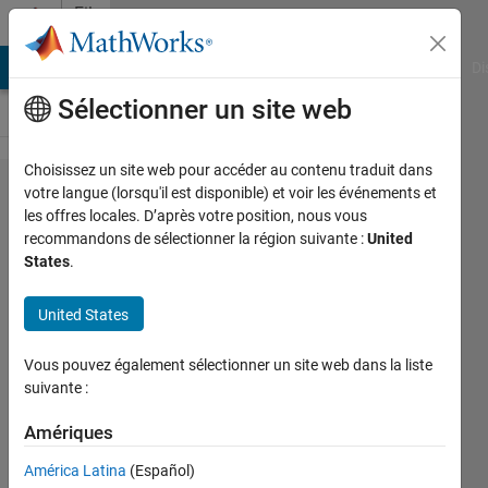
Passer au contenu
File
Exchange
MATLAB Answers
File Exchange
Cody
AI Chat Playground
Di
Sélectionner un site web
Choisissez un site web pour accéder au contenu traduit dans
txt2mat
votre langue (lorsqu'il est disponible) et voir les événements et
les offres locales. D’après votre position, nous vous
recommandons de sélectionner la région suivante :
United
States
.
fast and versatile ascii data
United States
import capable of handling
large text files
Vous pouvez également sélectionner un site web dans la liste
suivante :
Andres
Version 7.00
(32,9 ko)
Amériques
16,6K téléchargements
4,90/5
(49)
25 oct. 2021
América Latina
(Español)