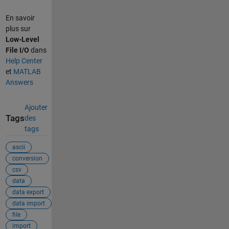
En savoir
plus sur
Low-Level
File I/O
dans
Help Center
et
MATLAB
Answers
Ajouter
Tags
des
tags
ascii
conversion
csv
data
data export
data import
file
import