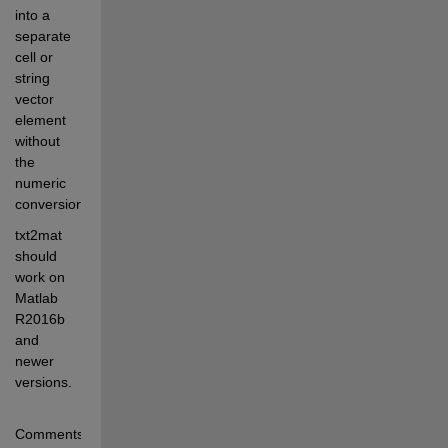
into a 
separate 
cell or 
string 
vector 
element 
without 
the 
numeric 
conversion.
txt2mat 
should 
work on 
Matlab 
R2016b 
and 
newer 
versions.
Comments 