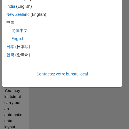
lines. 
India
(English)
When 
New Zealand
(English)
encountering 
rows with 
中国
different 
简体中文
numbers 
English
of data 
elements, 
日本
(日本語)
it will work 
한국
(한국어)
line-by-
line and 
thus slow 
Contactez votre bureau local
down 
somewhat.
You may 
let txtmat 
carry out 
an 
automatic 
data 
layout 