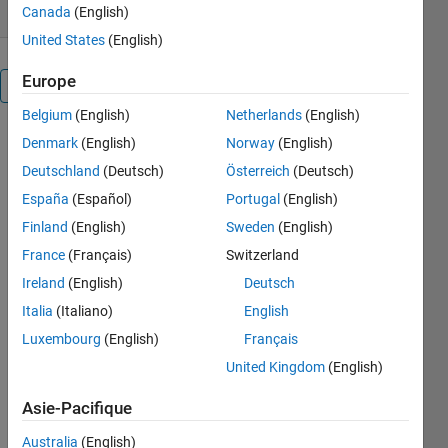
Canada
(English)
United States
(English)
Europe
Présentation
Belgium
(English)
Netherlands
(English)
The code is
Denmark
(English)
Norway
(English)
written to
Deutschland
(Deutsch)
Österreich
(Deutsch)
find one
España
(Español)
Portugal
(English)
mixed Nash
equilibrium
Finland
(English)
Sweden
(English)
strategy
France
(Français)
Switzerland
apart from
Ireland
(English)
Deutsch
all pure
Nash
Italia
(Italiano)
English
equilibria in
Luxembourg
(English)
Français
a bimatrix or
United Kingdom
(English)
general sum
two person
Asie-Pacifique
matrix
game. It is
Australia
(English)