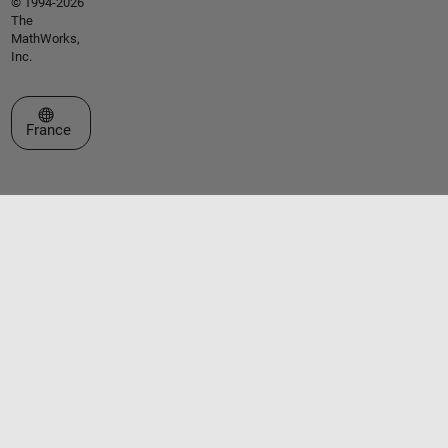
© 1994-2026
The
MathWorks,
Inc.
Sélectionner un site web
France