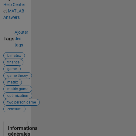
Help Center
et
MATLAB
Answers
Ajouter
Tags
des
tags
bimatrix
finance
game
game theory
matrix
matrix game
optimization
two person game
zerosum
Informations
générales