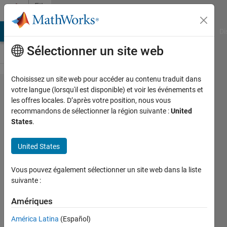
Passer au contenu
File
Exchange
MATLAB Answers
File Exchange
Cody
AI Chat Playground
Di
Sélectionner un site web
Choisissez un site web pour accéder au contenu traduit dans
Bimatrix
votre langue (lorsqu'il est disponible) et voir les événements et
les offres locales. D’après votre position, nous vous
Game
recommandons de sélectionner la région suivante :
United
States
.
The bimat.m solves a bimatrix
United States
game represented by two
matrices M and N .
Vous pouvez également sélectionner un site web dans la liste
suivante :
Bapi Chatterjee
Version 1.0.0.0
(2,07 ko)
Amériques
2,6K téléchargements
4,00/5
(2)
9 déc. 2008
América Latina
(Español)