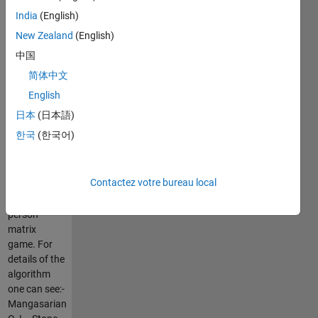
based upon
India
(English)
the
algorithm
New Zealand
(English)
presented by
中国
O.L.
简体中文
Mangasarian
in 1964. It
English
uses
日本
(日本語)
quadprog to
한국
(한국어)
solve a
quadratic
programming
Contactez votre bureau local
problem for
a two
person
matrix
game. For
details of the
algorithm
one can see:-
Mangasarian