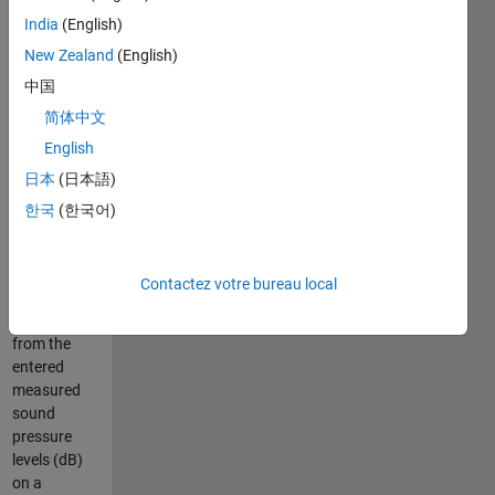
processing
India
(English)
variables
New Zealand
(English)
into the
中国
program
简体中文
The program
English
then
日本
(日本語)
calculates
the sound
한국
(한국어)
power level
and
analyzes the
Contactez votre bureau local
source
directivity
from the
entered
measured
sound
pressure
levels (dB)
on a