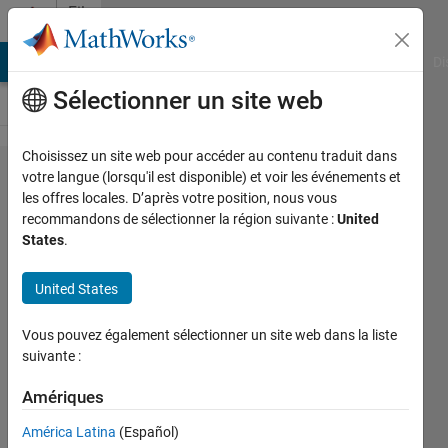
Passer au contenu
File
Exchange
MATLAB Answers
File Exchange
Cody
AI Chat Playground
Di
Sélectionner un site web
Choisissez un site web pour accéder au contenu traduit dans
Sound
votre langue (lorsqu'il est disponible) et voir les événements et
les offres locales. D’après votre position, nous vous
Power
recommandons de sélectionner la région suivante :
United
Directivity
States
.
Analysis
United States
Calculates Sound Power and
Analyzes Source Directivity from
Vous pouvez également sélectionner un site web dans la liste
Sound Pressure on spherical
suivante :
coordinates.
Amériques
Edward Zechmann
América Latina
(Español)
Version 1.0.0.1
(68,6 ko)