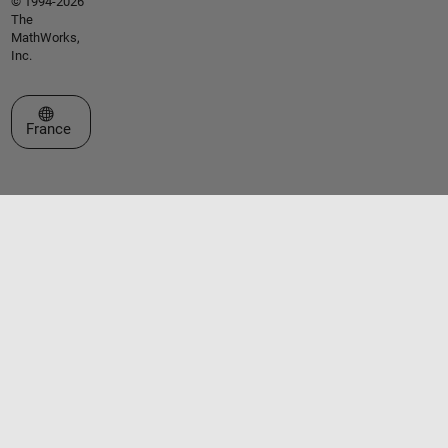
© 1994-2026
The
MathWorks,
Inc.
Sélectionner un site web
France