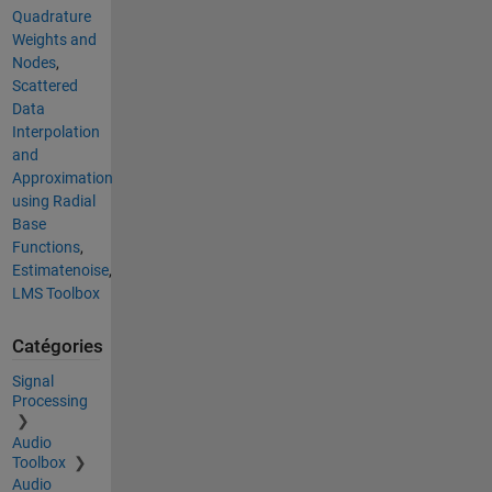
Quadrature
Weights and
Nodes
,
Scattered
Data
Interpolation
and
Approximation
using Radial
Base
Functions
,
Estimatenoise
,
LMS Toolbox
Catégories
Signal
Processing
Audio
Toolbox
Audio