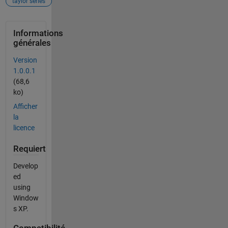
taylor series
Informations
générales
Version
1.0.0.1
(68,6
ko)
Afficher
la
licence
Requiert
Develop
ed
using
Window
s XP.