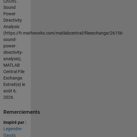
(2026).
Sound
Power
Directivity
Analysis
(https://fr.mathworks.com/matlabcentral/fileexchange/26156-
sound-
power-
directivity-
analysis),
MATLAB
Central File
Exchange.
Extrait(e) le
août 6,
2026
.
Remerciements
Inspiré par :
Legendre-
Gauss