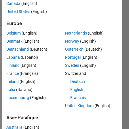
2,2K téléchargements
Canada
(English)
4,00/5
(1)
18 déc. 2020
United States
(English)
Europe
Belgium
(English)
Netherlands
(English)
Présentation
Denmark
(English)
Norway
(English)
Deutschland
(Deutsch)
Österreich
(Deutsch)
The main
España
(Español)
Portugal
(English)
program is
Finland
(English)
Sweden
(English)
main_directivity_analysis.m.
France
(Français)
Switzerland
The user
Ireland
(English)
Deutsch
types the
Italia
(Italiano)
English
sound
pressure
Luxembourg
(English)
Français
levels,
United Kingdom
(English)
coordinates
of the
Asie-Pacifique
microphones,
Australia
(English)
and sets the