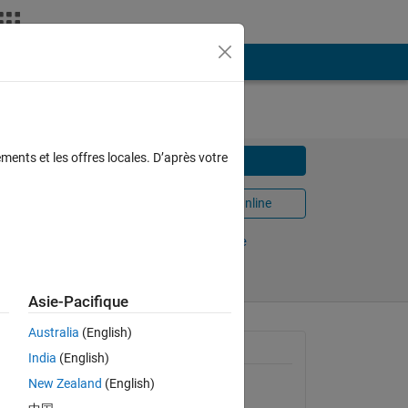
ments et les offres locales. D’après votre
Télécharger
Ouvrir dans MATLAB Online
8
Partager
Suivre
Asie-Pacifique
Australia
(English)
Informations générales
India
(English)
st and
n 200
New Zealand
(English)
Version 1.1
(31,7 ko)