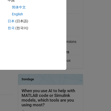
中国
Afficher la licence
ved the
简体中文
Requiert
English
ast
MATLAB
日本
(日本語)
and
한국
(한국어)
Compatibilité avec les
s are
versions de MATLAB
ied to
n
Compatible avec toutes les versions
, a limit
cified
Plateformes compatibles
Windows
macOS
Linux