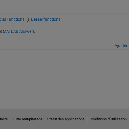
cial Functions
Bessel functions
et
MATLAB Answers
Ajouter 
alité
Lutte anti-piratage
Statut des applications
Conditions d՚utilisation