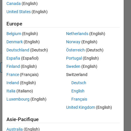
Canada
(English)
competing risks)
United States
(English)
James Barrett
Version 1.0
(1,1 Mo)
Europe
517 téléchargements
5,00/5
(1)
Belgium
(English)
Netherlands
(English)
25 nov. 2014
Denmark
(English)
Norway
(English)
Deutschland
(Deutsch)
Österreich
(Deutsch)
España
(Español)
Portugal
(English)
Finland
(English)
Sweden
(English)
Présentation
France
(Français)
Switzerland
Ireland
(English)
Deutsch
This tool
performs
Italia
(Italiano)
English
Gaussian
Luxembourg
(English)
Français
process
United Kingdom
(English)
(GP)
regression
Asie-Pacifique
on time-to-
event
Australia
(English)