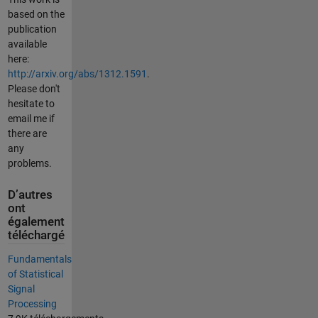
based on the
publication
available
here:
http://arxiv.org/abs/1312.1591
.
Please don't
hesitate to
email me if
there are
any
problems.
D’autres
ont
également
téléchargé
Fundamentals
of Statistical
Signal
Processing