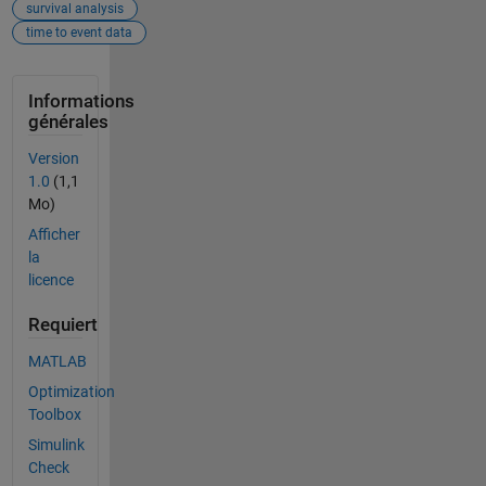
survival analysis
time to event data
Informations
générales
Version
1.0
(1,1
Mo)
Afficher
la
licence
Requiert
MATLAB
Optimization
Toolbox
Simulink
Check