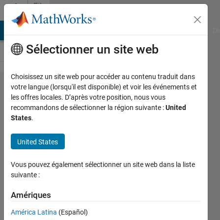
Passer au contenu
File
Exchange
MATLAB Answers
File Exchange
Cody
AI Chat Playground
Di
Sélectionner un site web
Choisissez un site web pour accéder au contenu traduit dans
Gaussian
votre langue (lorsqu'il est disponible) et voir les événements et
les offres locales. D’après votre position, nous vous
process
recommandons de sélectionner la région suivante :
United
regression
States
.
for
United States
survival
data with
Vous pouvez également sélectionner un site web dans la liste
competing
suivante :
risks
Amériques
Flexible non-parametric regression
América Latina
(Español)
tool for survival data (including