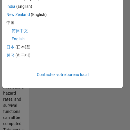
measurements
India
(English)
(survival
data). GP
New Zealand
(English)
regression
中国
offers a
简体中文
flexible non-
parametric
English
way to infer
日本
(日本語)
the
한국
(한국어)
relationship
between
covariates
Contactez votre bureau local
and survival
outcomes.
Predictions,
hazard
rates, and
survival
functions
can all be
computed.
This work is