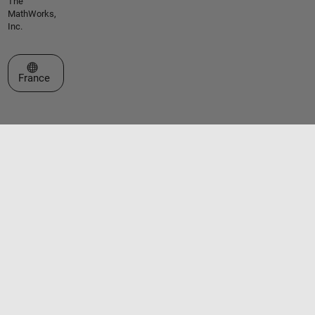
The
MathWorks,
Inc.
Sélectionner un site web
France