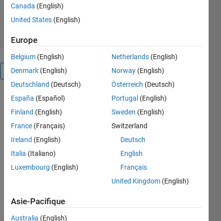
Canada
(English)
71 téléchargements
0,00/5
(0)
28 mars 2017
United States
(English)
Europe
Belgium
(English)
Netherlands
(English)
Denmark
(English)
Norway
(English)
Présentation
Deutschland
(Deutsch)
Österreich
(Deutsch)
These two
España
(Español)
Portugal
(English)
functions
Finland
(English)
Sweden
(English)
use
France
(Français)
Switzerland
Archimedes
principle to
Ireland
(English)
Deutsch
convert
Italia
(Italiano)
English
between ice
Luxembourg
(English)
Français
thickness
and
United Kingdom
(English)
freeboard
Asie-Pacifique
height above
sea level.
Australia
(English)