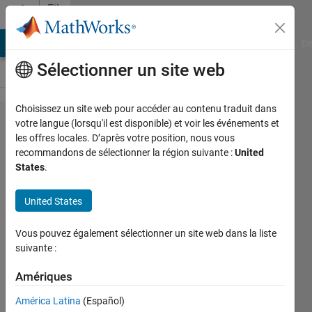
Passer au contenu
File
Exchange
MATLAB Answers
File Exchange
Cody
AI Chat Playground
Di
Sélectionner un site web
Choisissez un site web pour accéder au contenu traduit dans
Ice
votre langue (lorsqu'il est disponible) et voir les événements et
les offres locales. D’après votre position, nous vous
thickness
recommandons de sélectionner la région suivante :
United
and
States
.
freeboard
United States
conversions
Just a couple of simple functions to
Vous pouvez également sélectionner un site web dans la liste
suivante :
convert between ice thickness and
height above sea level.
Amériques
Chad Greene
América Latina
(Español)
Version 1.0.0.0
(3,64 ko)