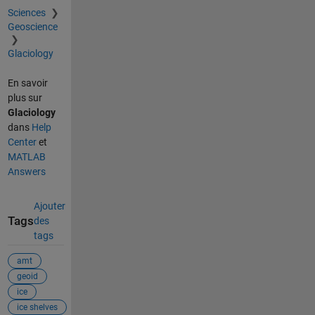
Sciences
Geoscience
Glaciology
En savoir
plus sur
Glaciology
dans
Help
Center
et
MATLAB
Answers
Ajouter
Tags
des
tags
amt
geoid
ice
ice shelves