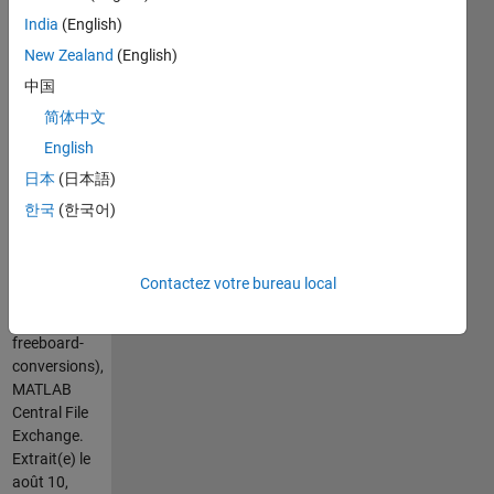
India
(English)
Citation
pour cette
New Zealand
(English)
source
中国
Chad Greene
简体中文
(2026).
Ice
English
thickness
日本
(日本語)
and
freeboard
한국
(한국어)
conversions
(https://fr.mathworks.com/matlabcentral/fileexchange/62307-
ice-
Contactez votre bureau local
thickness-
and-
freeboard-
conversions),
MATLAB
Central File
Exchange.
Extrait(e) le
août 10,