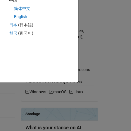
中国
Afficher la licence
简体中文
Requiert
English
MATLAB
日本
(日本語)
BWA (mergepe); Kraken (kraken,
한국
(한국어)
kraken-filter, and kraken-report);
Krona; Bracken
Compatibilité avec les
versions de MATLAB
Compatible avec toutes les versions
Plateformes compatibles
Windows
macOS
Linux