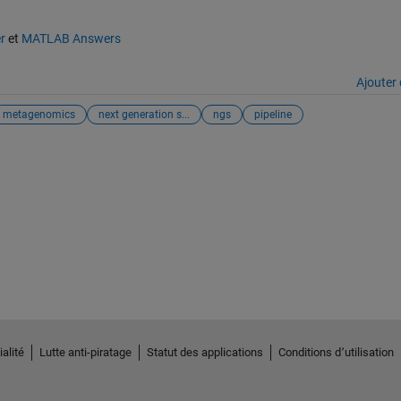
r
et
MATLAB Answers
Ajouter 
metagenomics
next generation s...
ngs
pipeline
alité
Lutte anti-piratage
Statut des applications
Conditions d՚utilisation