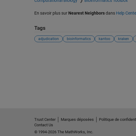
Computational Biology
Bioinformatics Toolbox
En savoir plus sur
Nearest Neighbors
dans
Help Cente
Tags
adjudication
bioinformatics
kantoo
kraken
Trust Center
Marques déposées
Politique de confidenti
Contact Us
© 1994-2026 The MathWorks, Inc.