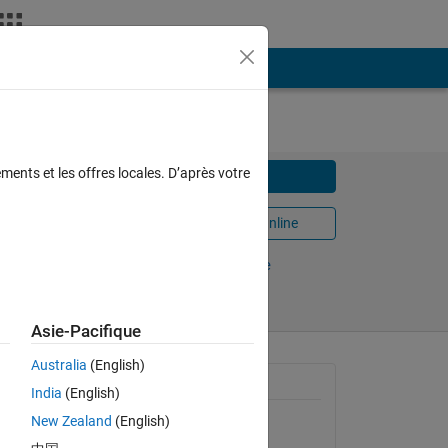
ments et les offres locales. D’après votre
Télécharger
Ouvrir dans MATLAB Online
Partager
Suivre
Asie-Pacifique
Australia
(English)
S) data
Informations générales
India
(English)
en,
e of
New Zealand
(English)
Version 1.9.0.0
(74,9 ko)
n the