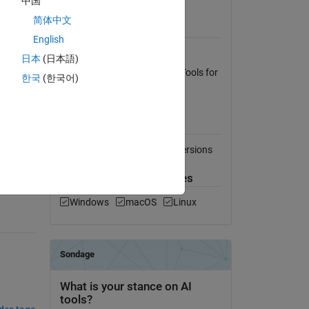
中国
Afficher la licence
简体中文
Requiert
English
MATLAB
日本
(日本語)
Requires Antarctic Mapping Tools for
한국
(한국어)
Matlab (Greene et al., 2017).
Compatibilité avec les
ral File
versions de MATLAB
Compatible avec toutes les versions
Plateformes compatibles
Windows
macOS
Linux