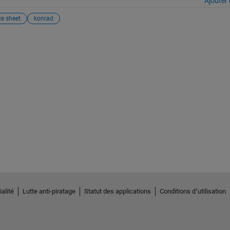
Ajouter 
ce sheet
konrad
alité
Lutte anti-piratage
Statut des applications
Conditions d՚utilisation