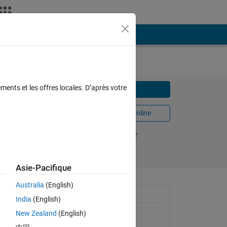
ments et les offres locales. D’après votre
Télécharger
Ouvrir dans MATLAB Online
Partager
Suivre
Asie-Pacifique
Australia
(English)
ded in
Informations générales
India
(English)
New Zealand
(English)
Version 1.0.0.0
(2,35 Mo)