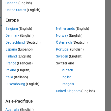
Canada
(English)
United States
(English)
Europe
Présentation
Belgium
(English)
Netherlands
(English)
This script
Denmark
(English)
Norway
(English)
uses
Deutschland
(Deutsch)
Österreich
(Deutsch)
conformal
España
(Español)
Portugal
(English)
mapping
and
Finland
(English)
Sweden
(English)
collocation
France
(Français)
Switzerland
to compute
Ireland
(English)
Deutsch
the
eigenfunctions
Italia
(Italiano)
English
of the 2D
Luxembourg
(English)
Français
Laplace
United Kingdom
(English)
operator on
a mapped
Asie-Pacifique
square. The
example
Australia
(English)