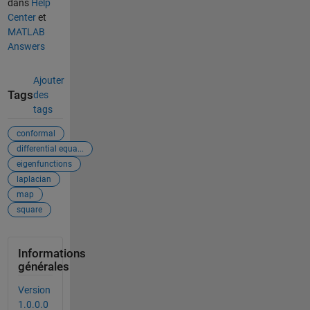
dans
Help
Center
et
MATLAB
Answers
Ajouter
Tags
des
tags
conformal
differential equa...
eigenfunctions
laplacian
map
square
Informations
générales
Version
1.0.0.0