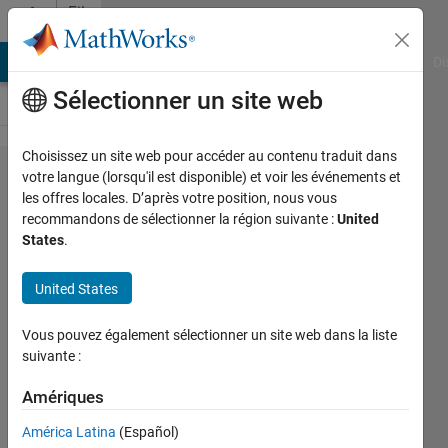
Passer au contenu
File
Exchange
MATLAB Answers
File Exchange
Cody
AI Chat Playground
Di
Sélectionner un site web
Choisissez un site web pour accéder au contenu traduit dans
Conformally
votre langue (lorsqu'il est disponible) et voir les événements et
les offres locales. D’après votre position, nous vous
Mapped
recommandons de sélectionner la région suivante :
United
Laplacian
States
.
Compute eigenfunctions of the
United States
laplacian on a conformally mapped
square.
Vous pouvez également sélectionner un site web dans la liste
suivante :
Greg von Winckel
Version 1.0.0.0
(2,29 ko)
Amériques
2,7K téléchargements
0,00/5
(0)
22 mars 2005
América Latina
(Español)