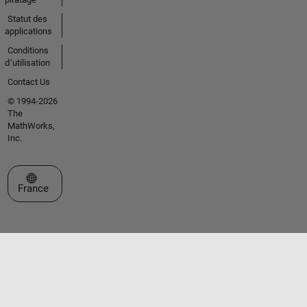
Statut des
applications
Conditions
d՚utilisation
Contact Us
© 1994-2026
The
MathWorks,
Inc.
Sélectionner un site web
France