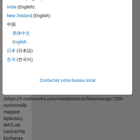
shown in the
India
(English)
picture is
New Zealand
(English)
sqdirichlet(16,sin((1+i+tanh(z)/3)^2/3))
中国
简体中文
Citation
English
pour cette
source
日本
(日本語)
Greg von
한국
(한국어)
Winckel
(2026).
Conformally
Contactez votre bureau local
Mapped
Laplacian
(https://fr.mathworks.com/matlabcentral/fileexchange/7209-
conformally-
mapped-
laplacian),
MATLAB
Central File
Exchange.