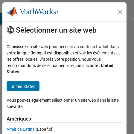
Passer au contenu
File
Exchange
MATLAB Answers
File Exchange
Cody
AI Chat Playground
Di
Sélectionner un site web
Choisissez un site web pour accéder au contenu traduit dans
Machine
votre langue (lorsqu'il est disponible) et voir les événements et
les offres locales. D’après votre position, nous vous
Learning
recommandons de sélectionner la région suivante :
United
Lithium-
States
.
Ion
United States
Battery
Capacity
Vous pouvez également sélectionner un site web dans la liste
Estimation
suivante :
Machine learning based Lithium-
Amériques
Ion battery capacity estimation
América Latina
(Español)
using multi-Channel charging