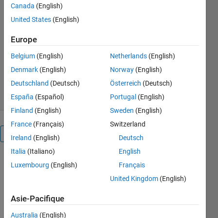
Profiles
Canada
(English)
United States
(English)
https://github.com/wanbin-
song/BatteryMachineLearning
Europe
Wanbin Song
Belgium
(English)
Netherlands
(English)
Version 1.0.1.2
(763 ko)
Denmark
(English)
Norway
(English)
2,4K téléchargements
5,00/5
(2)
7 jan. 2020
Deutschland
(Deutsch)
Österreich
(Deutsch)
España
(Español)
Portugal
(English)
Finland
(English)
Sweden
(English)
France
(Français)
Switzerland
Présentation
Ireland
(English)
Deutsch
Italia
(Italiano)
English
In this 
Luxembourg
(English)
Français
script, I've 
United Kingdom
(English)
implemented 
machine 
Asie-Pacifique
learning 
based 
Australia
(English)