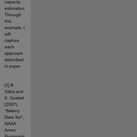
capacity 
estimation. 
Through 
this 
example, I 
will 
capture 
each 
approach 
described 
in paper.
[1] B. 
Saha and 
K. Goebel 
(2007). 
"Battery 
Data Set", 
NASA 
Ames 
Prognostics 