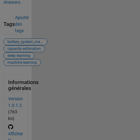
Answers
Ajouter
Tags
des
tags
battery_system_ma...
capacity estimation
deep learning
machine learning
Informations
générales
Version
1.0.1.2
(763
ko)
Afficher