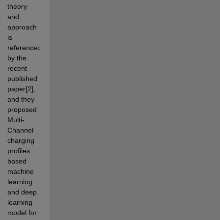
theory 
and 
approach 
is 
referenced 
by the 
recent 
published 
paper[2], 
and they 
proposed 
Multi-
Channel 
charging 
profiles 
based 
machine 
learning 
and deep 
learning 
model for 