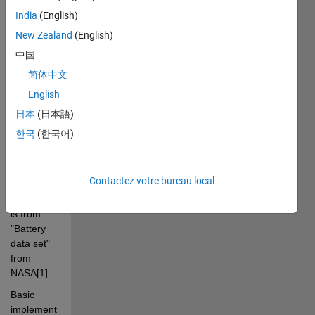
Lithium-
India
(English)
Ion 
New Zealand
(English)
battery 
capacity 
中国
estimation 
简体中文
using 
English
multi-
Channel 
日本
(日本語)
charging 
한국
(한국어)
Profiles. 
Dataset 
used in 
Contactez votre bureau local
this 
example 
is from 
"Battery 
data set" 
from 
NASA[1].
Basic 
implementation 