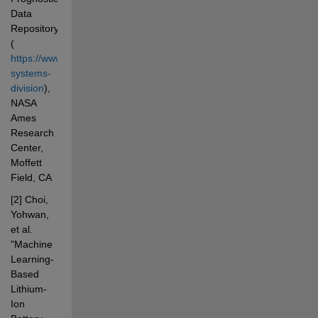
Data 
Repository 
(
https://www.nasa.gov/intelligent-
systems-
division
), 
NASA 
Ames 
Research 
Center, 
Moffett 
Field, CA
[2] Choi, 
Yohwan, 
et al. 
"Machine 
Learning-
Based 
Lithium-
Ion 