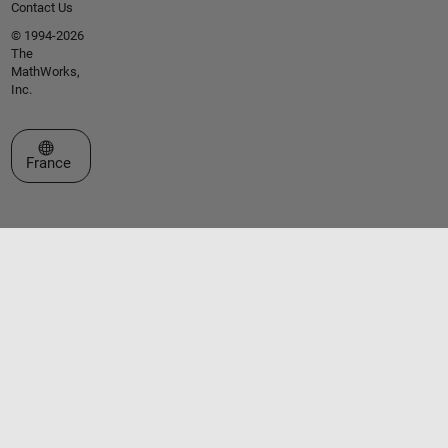
Contact Us
© 1994-2026
The
MathWorks,
Inc.
Sélectionner un site web
France