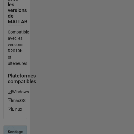
les
versions
de
MATLAB
Compatible
avec les
versions
R2019b
et
ultérieures
Plateformes
compatibles
Windows
macOS
Linux