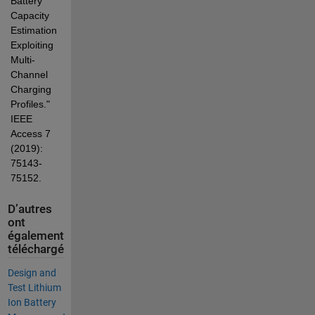
Battery 
Capacity 
Estimation 
Exploiting 
Multi-
Channel 
Charging 
Profiles." 
IEEE 
Access 7 
(2019): 
75143-
75152.
D’autres
ont
également
téléchargé
Design and
Test Lithium
Ion Battery