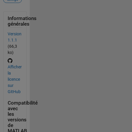
Informations
générales
Version
1.1.1
(66,3
ko)
Afficher
la
licence
sur
GitHub
Compatibilité
avec
les
versions
de
MATLAB