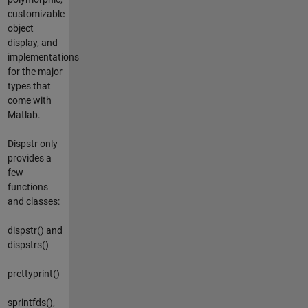
customizable
object
display, and
implementations
for the major
types that
come with
Matlab.
Dispstr only
provides a
few
functions
and classes:
dispstr() and
dispstrs()
prettyprint()
sprintfds(),