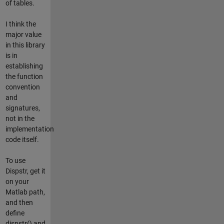
of tables.
I think the
major value
in this library
is in
establishing
the function
convention
and
signatures,
not in the
implementation
code itself.
To use
Dispstr, get it
on your
Matlab path,
and then
define
dispstr() and