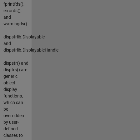
fprintfds(),
errords(),
and
warningds()
dispstrlib.Displayable
and
dispstrlib.DisplayableHandle
dispstr() and
disptrs() are
generic
object
display
functions,
which can
be
overridden
by user-
defined
classes to