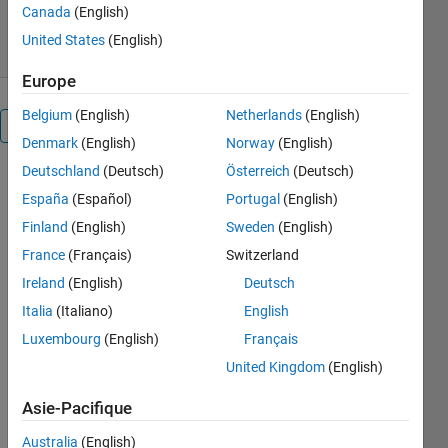
Canada
(English)
11 sept. 2022
United States
(English)
Europe
Belgium
(English)
Netherlands
(English)
Présentation
Denmark
(English)
Norway
(English)
Deutschland
(Deutsch)
Österreich
(Deutsch)
Matlab does
España
(Español)
Portugal
(English)
not provide
a general,
Finland
(English)
Sweden
(English)
polymorphic
France
(Français)
Switzerland
object
Ireland
(English)
Deutsch
display
function, like
Italia
(Italiano)
English
Java's
Luxembourg
(English)
Français
toString()
United Kingdom
(English)
method.
This makes
Asie-Pacifique
it hard to
write generic
Australia
(English)