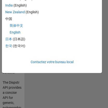
code that
India
(English)
can do
concise
New Zealand
(English)
debugging
中国
display of
简体中文
objects,
which is
English
useful for
日本
(日本語)
logging,
한국
(한국어)
error
messages,
and
Contactez votre bureau local
interaction
at the
console.
The Dispstr
API provides
a concise
API for
generic,
polymorphic,