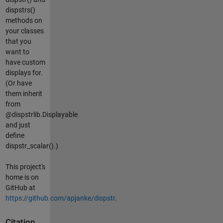
dispstrs()
methods on
your classes
that you
want to
have custom
displays for.
(Or have
them inherit
from
@dispstrlib.Displayable
and just
define
dispstr_scalar().)
This project's
home is on
GitHub at
https://github.com/apjanke/dispstr
.
Citation