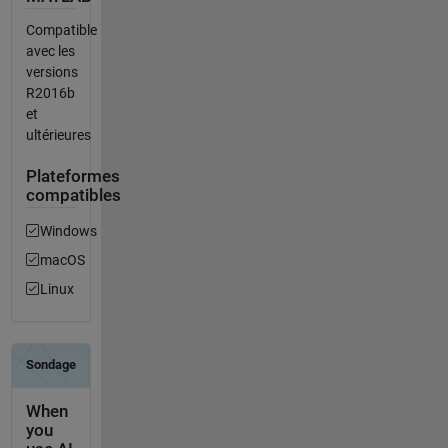
Compatible
avec les
versions
R2016b
et
ultérieures
Plateformes
compatibles
Windows
macOS
Linux