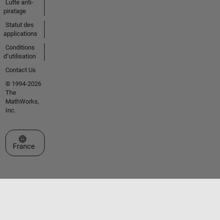
Lutte anti-
piratage
Statut des
applications
Conditions
d՚utilisation
Contact Us
© 1994-2026
The
MathWorks,
Inc.
Sélectionner un site web
France