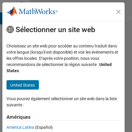
Passer au contenu
File
Exchange
MATLAB Answers
File Exchange
Cody
AI Chat Playground
Di
Sélectionner un site web
Choisissez un site web pour accéder au contenu traduit dans
dispstr
votre langue (lorsqu'il est disponible) et voir les événements et
les offres locales. D’après votre position, nous vous
recommandons de sélectionner la région suivante :
United
States
.
United States
A Matlab API for extensible,
polymorphic custom object display
Vous pouvez également sélectionner un site web dans la liste
suivante :
https://github.com/apjanke/dispstr
Amériques
Andrew Janke
Version 1.1.1
(66,3 ko)
América Latina
(Español)
19 téléchargements
0,00/5
(0)