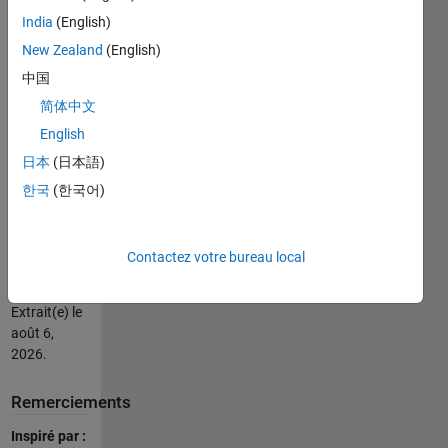
Climate Data
India
(English)
Toolbox for
Matlab
New Zealand
(English)
(Greene et
中国
al., 2019).
简体中文
English
Citation
pour cette
日本
(日本語)
source
한국
(한국어)
Chad Greene
(2026).
COVID19
Contactez votre bureau local
(https://github.com/chadagreene/COVID19),
GitHub.
Extrait(e) le
août 6,
2026
.
Remerciements
Inspiré par :