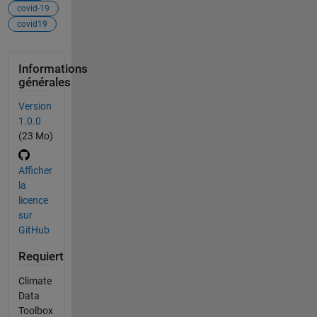
covid-19
covid19
Informations
générales
Version
1.0.0
(23 Mo)
Afficher
la
licence
sur
GitHub
Requiert
Climate
Data
Toolbox