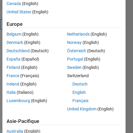
Canada
(English)
United States
(English)
Europe
Présentation
Belgium
(English)
Netherlands
(English)
Download
Denmark
(English)
Norway
(English)
COVID-19
Deutschland
(Deutsch)
Österreich
(Deutsch)
data from
España
(Español)
Portugal
(English)
the New
York Times
Finland
(English)
Sweden
(English)
data repo
France
(Français)
Switzerland
and animate
Ireland
(English)
Deutsch
the spread
of
Italia
(Italiano)
English
coronavirus
Luxembourg
(English)
Français
across the
United Kingdom
(English)
United
States.
Asie-Pacifique
Requires the
Australia
(English)