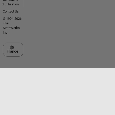
d՚utilisation
Contact Us
© 1994-2026
The
MathWorks,
Inc.
Sélectionner un site web
France