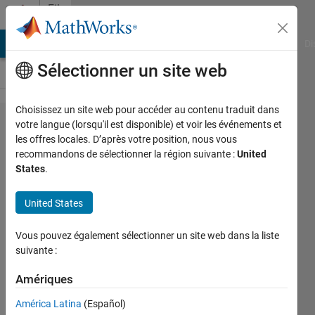
Passer au contenu
File
Exchange
MATLAB Answers
File Exchange
Cody
AI Chat Playground
Di
Sélectionner un site web
Choisissez un site web pour accéder au contenu traduit dans
COVID19
votre langue (lorsqu'il est disponible) et voir les événements et
les offres locales. D’après votre position, nous vous
recommandons de sélectionner la région suivante :
United
States
.
United States
Mapping coronavirus cases in the US
Vous pouvez également sélectionner un site web dans la liste
https://github.com/chadagreene/COVID19
suivante :
Chad Greene
Version 1.0.0
(23 Mo)
Amériques
274 téléchargements
5,00/5
(2)
21 jan. 2021
América Latina
(Español)