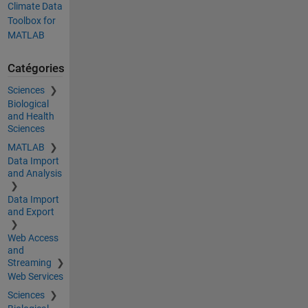
Climate Data
Toolbox for
MATLAB
Catégories
Sciences
Biological
and Health
Sciences
MATLAB
Data Import
and Analysis
Data Import
and Export
Web Access
and
Streaming
Web Services
Sciences