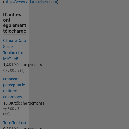
(
http://www.adamnelsen.com
)
D’autres
ont
également
téléchargé
Climate Data
Store
Toolbox for
MATLAB
1,4K téléchargements
5,00 / 5 (1)
cmocean
perceptually-
uniform
colormaps
16,3K téléchargements
5,00 / 5
(33)
TopoToolbox
9,6K téléchargements