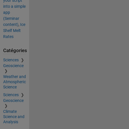
your script
into a simple
app
(Seminar
content)
,
Ice
Shelf Melt
Rates
Catégories
Sciences
Geoscience
Weather and
Atmospheric
Science
Sciences
Geoscience
Climate
Science and
Analysis