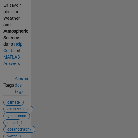
En savoir
plus sur
Weather
and
Atmospheric
Science
dans
Help
Center
et
MATLAB
Answers
Ajouter
Tags
des
tags
climate
earth science
geoscience
netcdf
oceanography
water