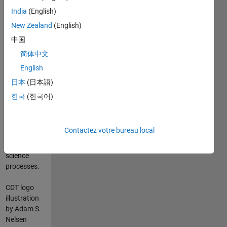
tutorials
India
(English)
that
New Zealand
(English)
describe not
only how to
中国
use CDT
简体中文
functions,
English
but also
offer
日本
(日本語)
guidance on
한국
(한국어)
how to
interpret the
results in the
Contactez votre bureau local
context of
Earth
science
processes.
CDT logo
illustration
by Adam S.
Nelsen