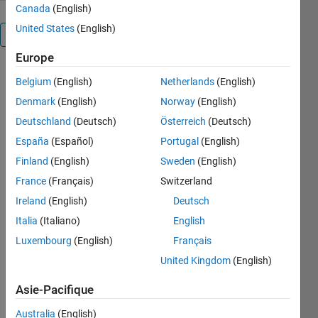
Canada
(English)
United States
(English)
Présentation
Europe
This toolbox
Belgium
(English)
Netherlands
(English)
contains a
Denmark
(English)
Norway
(English)
standard set
of MATLAB
Deutschland
(Deutsch)
Österreich
(Deutsch)
functions for
España
(Español)
Portugal
(English)
analyzing
Finland
(English)
Sweden
(English)
and
displaying
France
(Français)
Switzerland
climate
Ireland
(English)
Deutsch
data. The
Italia
(Italiano)
English
functions
are
Luxembourg
(English)
Français
computationally
United Kingdom
(English)
efficient,
easy to use,
Asie-Pacifique
and come
with many
Australia
(English)