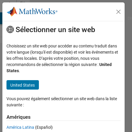
Passer au contenu
File
Exchange
MATLAB Answers
File Exchange
Cody
AI Chat Playground
Di
Sélectionner un site web
Choisissez un site web pour accéder au contenu traduit dans
Climate Data Toolbox
votre langue (lorsqu'il est disponible) et voir les événements et
les offres locales. D’après votre position, nous vous
for MATLAB
recommandons de sélectionner la région suivante :
United
States
.
A set of low-level functions and tutorials for analyzing
United States
and displaying Earth science data.
http://www.chadagreene.com/CDT/CDT_Contents.html
Vous pouvez également sélectionner un site web dans la liste
suivante :
Chad Greene
Version 1.01
(109 Mo)
19,7K téléchargements
5,00/5
(52)
4 mai 2026
Amériques
América Latina
(Español)