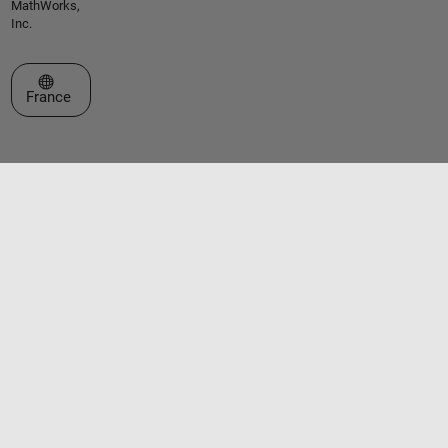
MathWorks,
Inc.
Sélectionner un site web
France