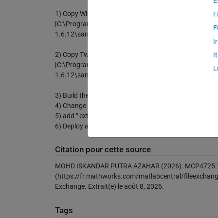
E
1) Copy Wire.h and Wire.cpp to the working folder
F
[C:\ProgramData\MATLAB\SupportPackages\R2020a\3P
F
1.6.12\sam\libraries\Wire\src]
I
2) Copy Twi.h and Twi.c to the working folder
I
[C:\ProgramData\MATLAB\SupportPackages\R2020a\3P
L
1.6.12\sam\system\libsam\source]
3) Build the S-Function
4) Change "MPC4725_DUE_wrapper.c" to "MPC4725_D
5) add " extern "C" " before void in "MPC4725_DUE_wrap
6) Deploy and Run the Code into the MCU
Citation pour cette source
MOHD ISKANDAR PUTRA AZAHAR (2026).
MCP4725 12
(https://fr.mathworks.com/matlabcentral/fileexchang
Exchange. Extrait(e) le
août 8, 2026
.
Tags