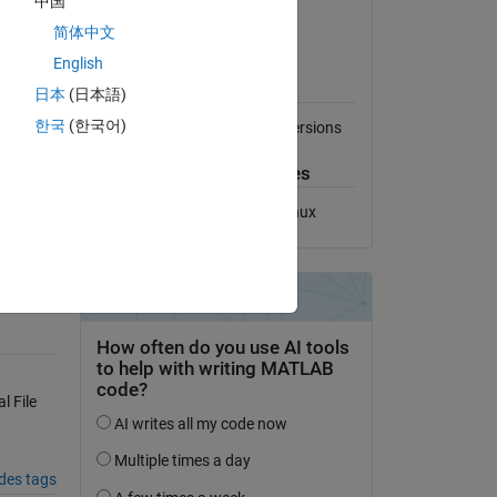
中国
Afficher la licence
简体中文
English
Compatibilité avec les
versions de MATLAB
日本
(日本語)
한국
(한국어)
Compatible avec toutes les versions
Plateformes compatibles
Windows
macOS
Linux
 File
des tags