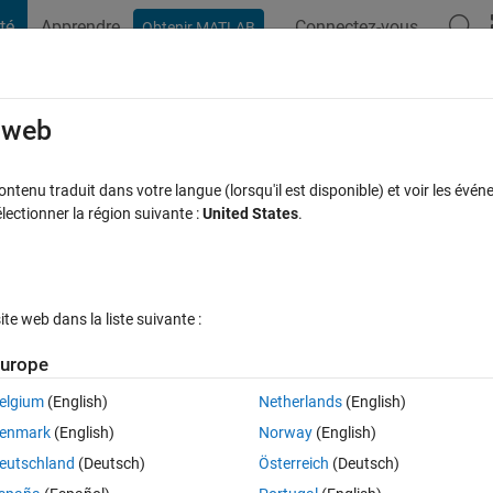
té
Apprendre
Connectez-vous
Obtenir MATLAB
t Playground
Discussions
Contests
Blogs
Post
More
ublier
À propos de
e web
t DAC I2C Block for Arduino Due
tenu traduit dans votre langue (lorsqu'il est disponible) et voir les événe
ctionner la région suivante :
United States
.
PUTRA AZAHAR
Version 1.0.3
(23,7 ko)
193 téléchargements
0,0
e web dans la liste suivante :
des versions
Avis
(0)
Discussions
(0)
urope
elgium
(English)
Netherlands
(English)
enmark
(English)
Norway
(English)
eutschland
(Deutsch)
Österreich
(Deutsch)
 etc) is not the same as the SAM library (Arduino Due).