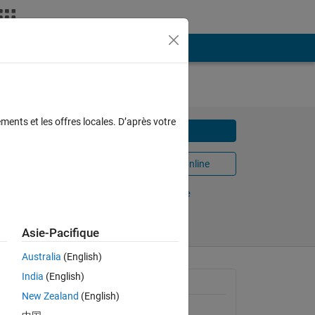
ments et les offres locales. D’après votre
Télécharger
Ouvrir dans MATLAB Online
0/5
(0)
Partager
Suivre
Asie-Pacifique
Australia
(English)
India
(English)
Informations générales
New Zealand
(English)
Version 1.0.3
(23,7 ko)