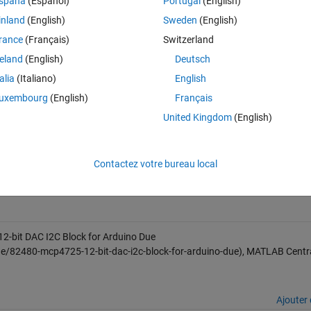
spaña
(Español)
Portugal
(English)
inland
(English)
Sweden
(English)
.instrset\arduinoide.instrset\portable\staging\packages\sam-
rance
(Français)
Switzerland
reland
(English)
Deutsch
talia
(Italiano)
English
.instrset\arduinoide.instrset\portable\staging\packages\sam-
uxembourg
(English)
Français
United Kingdom
(English)
UE_wrapper.cpp"
Contactez votre bureau local
per.cpp" file
-bit DAC I2C Block for Arduino Due
e/82480-mcp4725-12-bit-dac-i2c-block-for-arduino-due), MATLAB Central
Ajouter 