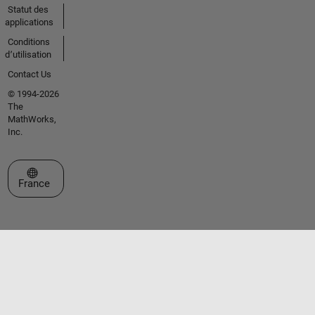
Statut des
applications
Conditions
d՚utilisation
Contact Us
© 1994-2026
The
MathWorks,
Inc.
Sélectionner un site web
France