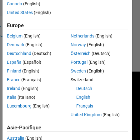
Canada
(English)
United States
(English)
Europe
Présentation
Belgium
(English)
Netherlands
(English)
Denmark
(English)
Norway
(English)
Video Link:
Deutschland
(Deutsch)
Österreich
(Deutsch)
https://www.youtube.com/watch?
v=sY5E61oKGLI
España
(Español)
Portugal
(English)
Finland
(English)
Sweden
(English)
France
(Français)
Switzerland
Ireland
(English)
Deutsch
Italia
(Italiano)
English
Luxembourg
(English)
Français
United Kingdom
(English)
Asie-Pacifique
Australia
(English)