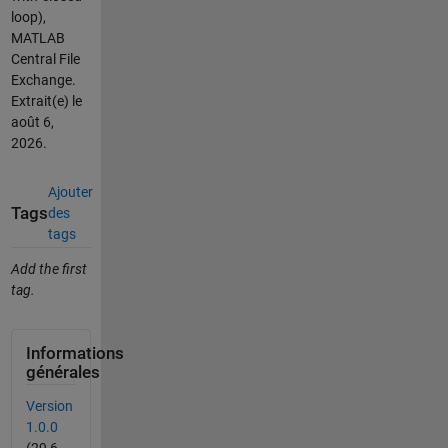
loop),
MATLAB
Central File
Exchange.
Extrait(e) le
août 6,
2026
.
Ajouter
Tags
des
tags
Add the first
tag.
Informations
générales
Version
1.0.0
(29,6