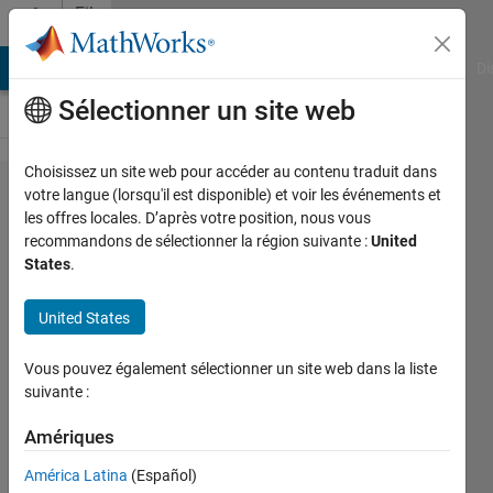
Passer au contenu
File
Exchange
MATLAB Answers
File Exchange
Cody
AI Chat Playground
Di
Sélectionner un site web
Choisissez un site web pour accéder au contenu traduit dans
CUK
votre langue (lorsqu'il est disponible) et voir les événements et
les offres locales. D’après votre position, nous vous
Converter
recommandons de sélectionner la région suivante :
United
with
States
.
closed
United States
loop
Created with MATLAB R2019a
Vous pouvez également sélectionner un site web dans la liste
suivante :
RAHUL MAURYA
Version 1.0.0
(29,6 ko)
Amériques
260 téléchargements
América Latina
(Español)
5,00/5
(1)
7 mai 2021