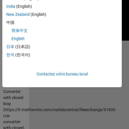
India
(English)
New Zealand
(English)
中国
简体中文
English
日本
(日本語)
Citation
한국
(한국어)
pour cette
source
RAHUL
Contactez votre bureau local
MAURYA
(2026).
CUK
Converter
with closed
loop
(https://fr.mathworks.com/matlabcentral/fileexchange/91830-
cuk-
converter-
with-closed-