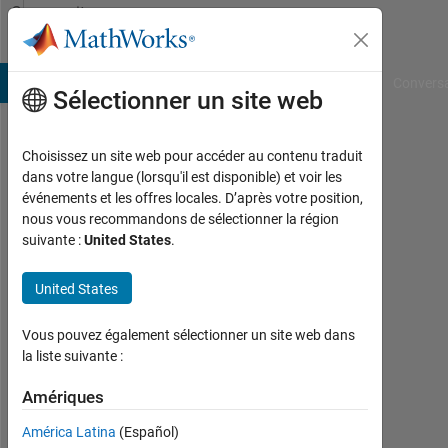
Passer au contenu
Community
Profile
B Answers
File Exchange
Cody
AI Chat Playground
Convers
Sélectionner un site web
Choisissez un site web pour accéder au contenu traduit
Joel
dans votre langue (lorsqu'il est disponible) et voir les
événements et les offres locales. D’après votre position,
Handy
nous vous recommandons de sélectionner la région
suivante :
United States
.
Last
seen:
environ
United States
2 ans il
y a
Vous pouvez également sélectionner un site web dans
|
la liste suivante :
Actif
depuis
Amériques
2019
América Latina
(Español)