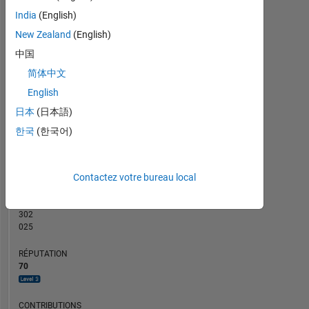
CONTRIBUTIONS
10
India
(English)
8
10
New Zealand
(English)
6
中国
4
简体中文
2
0
English
12/19
10/20
08/21
06/22
04/23
02/24
12/24
10/25
08/26
01/20
12/20
11/21
10/22
09/23
08/24
07/25
06/26
02/19
03/20
04/21
05/22
L
06/23
07/24
08/25
日本
(日本語)
CHRONOLOGIE
한국
(한국어)
RANG
Contactez votre bureau local
1
086
of
302
025
RÉPUTATION
70
CONTRIBUTIONS