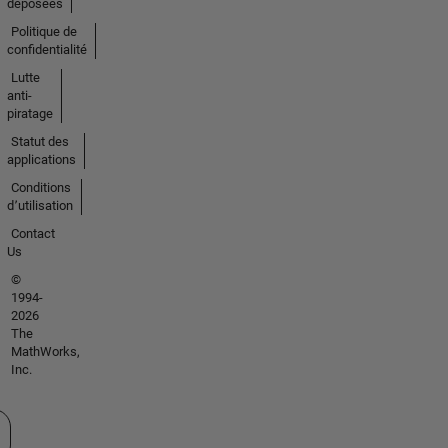
déposées
Politique de
confidentialité
Lutte
anti-
piratage
Statut des
applications
Conditions
d՚utilisation
Contact
Us
©
1994-
2026
The
MathWorks,
Inc.
tionner un site web