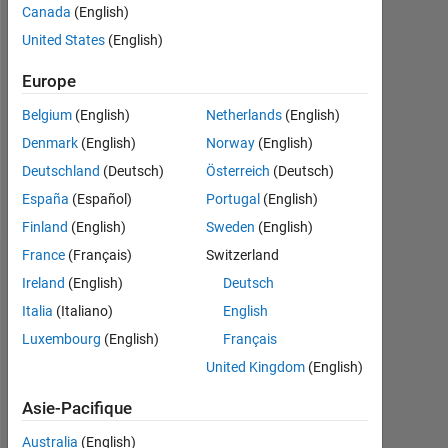
Followers:
Canada
(English)
0
United States
(English)
Following:
Europe
0
Belgium
(English)
Netherlands
(English)
Denmark
(English)
Norway
(English)
Follow
Deutschland
(Deutsch)
Österreich
(Deutsch)
Message
España
(Español)
Portugal
(English)
Finland
(English)
Sweden
(English)
France
(Français)
Switzerland
Tableau de bord
Ireland
(English)
Deutsch
Italia
(Italiano)
English
Statistiques
Luxembourg
(English)
Français
MATLAB Answers
United Kingdom
(English)
11
16
-2
-1
-4
1
3
5
7
9
14
Asie-Pacifique
12
Australia
(English)