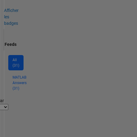
Afficher
les
badges
Feeds
All
(31)
MATLAB
Answers
(31)
par