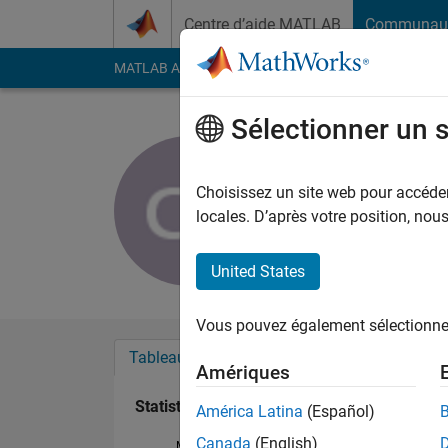
Passer au contenu
Centre d’aide MATLAB
Communau
MATLAB Answers
File Exchange
Cody
AI Cha
Sélectionner un 
Cyril Sima
Actif depuis 2017
Choisissez un site web pour accéder 
Followers:
0
Followi
locales. D’après votre position, no
Follow
United States
Vous pouvez également sélectionner 
Tableau de bord
Badges
Recommanda
Amériques
Statistiques
América Latina
(Español)
Canada
(English)
MATLAB Answers