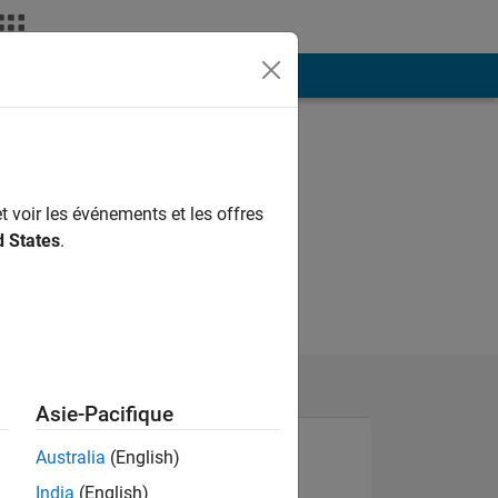
ión
Más
t voir les événements et les offres
d States
.
Asie-Pacifique
Australia
(English)
India
(English)