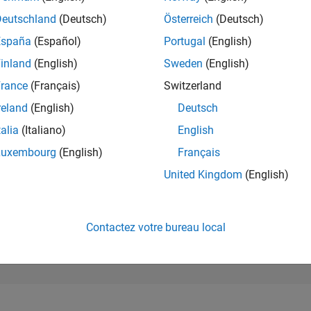
105 263
of 302 031
Deutschland
(Deutsch)
Österreich
(Deutsch)
España
(Español)
Portugal
(English)
RÉPUTATION
0
inland
(English)
Sweden
(English)
rance
(Français)
Switzerland
CONTRIBUTIO
0
Questions
reland
(English)
Deutsch
1
Réponse
talia
(Italiano)
English
ACCEPTATION
Luxembourg
(English)
Français
VOS RÉPONS
0.00%
09/21
L
05/22
01/23
09/23
05/24
01/25
09/25
05/26
United Kingdom
(English)
CHRONOLOGIE
VOTES REÇUS
0
Contactez votre bureau local