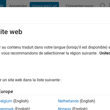
té
Apprendre
Connectez-vous
Obtenir MATLAB
t Playground
Conversaciones
Competiciones
Blogs
Publicac
site web
n
au contenu traduit dans votre langue (lorsqu'il est disponible) e
ng:
0
us vous recommandons de sélectionner la région suivante :
Unite
un site web dans la liste suivante :
tions
Europe
Belgium
(English)
Netherlands
(English)
RANG
Denmark
(English)
Norway
(English)