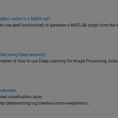
eigths vector in a NARX net?
 to use genFunction(net) to generate a MATLAB script from the 
lab using Deep learning?
xamples of how to use Deep Learning for Image Processing, incl
 networks.
ed classfication layer:
p/deeplearning/ug/create-custom-weighted-cr...