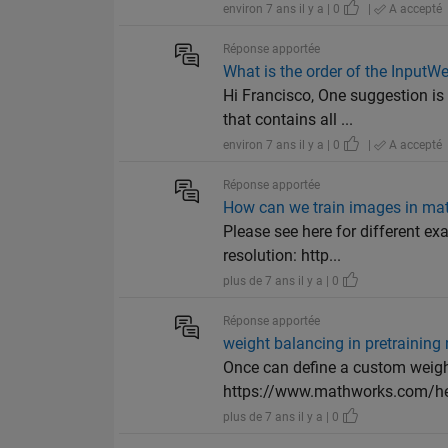
environ 7 ans il y a | 0
|
A accepté
Réponse apportée
What is the order of the InputW
Hi Francisco, One suggestion is
that contains all ...
environ 7 ans il y a | 0
|
A accepté
Réponse apportée
How can we train images in mat
Please see here for different e
resolution: http...
plus de 7 ans il y a | 0
Réponse apportée
weight balancing in pretraining
Once can define a custom weight
https://www.mathworks.com/hel
plus de 7 ans il y a | 0