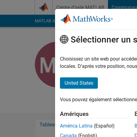
Passer au contenu
Centre d’aide MATLAB
Communau
MATLAB Answers
File Exchange
Cody
AI Cha
Sélectionner un 
Maria Dua
Choisissez un site web pour accéder 
MathWorks
locales. D’après votre position, no
Last seen: plus de 3 a
Followers:
0
Followi
United States
Follow
Vous pouvez également sélectionner 
Amériques
Tableau de bord
Badges
Recommanda
América Latina
(Español)
Canada
(English)