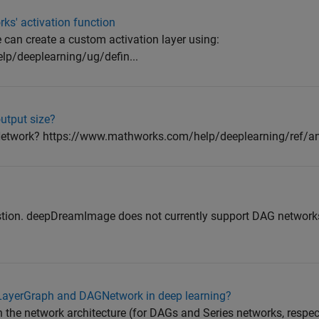
ks' activation function
can create a custom activation layer using:
p/deeplearning/ug/defin...
output size?
zeNetwork? https://www.mathworks.com/help/deeplearning/ref/a
estion. deepDreamImage does not currently support DAG network
 LayerGraph and DAGNetwork in deep learning?
the network architecture (for DAGs and Series networks, respec