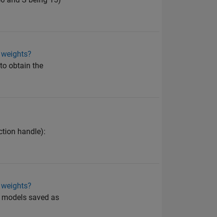
 weights?
to obtain the
ction handle):
 weights?
as models saved as