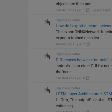
objects are then pas...
plus de 7 ans il y a | 1
|
A accepté
Réponse apportée
How do I export a neural netw
The exportONNXNetwork functio
export a trained deep lea...
environ 8 ans il y a | 2
Réponse apportée
Differences between "nntools" a
'nntools' is an older GUI for neu
the 'neur...
plus de 8 ans il y a | 0
Réponse apportée
LSTM Layer Architecture: LSTM
Hi Otto, The outputSize of a LST
entire seq...