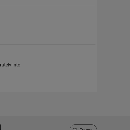
ately into
Sélectionner un site web