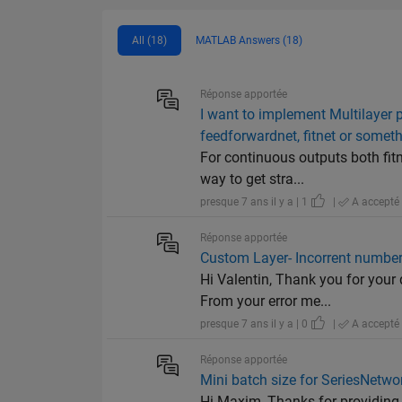
All (18)
MATLAB Answers (18)
Réponse apportée
I want to implement Multilayer p
feedforwardnet, fitnet or someth
For continuous outputs both fit
way to get stra...
presque 7 ans il y a | 1
|
A accepté
Réponse apportée
Custom Layer- Incorrent number
Hi Valentin, Thank you for your
From your error me...
presque 7 ans il y a | 0
|
A accepté
Réponse apportée
Mini batch size for SeriesNetwo
Hi Maxim, Thanks for providing m