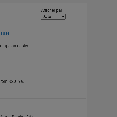
Filter2
Afficher par
 I use
erhaps an easier
 from R2019a.
e6 and S being 15)