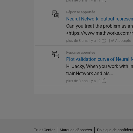
plus de 8 ans il y a | 1
Réponse apportée
Neural Network: output represen
Can you treat the problem as an 
<https://www.mathworks.com/he
plus de 8 ans il y a | 0
|
A accepté
Réponse apportée
Plot validation curve of Neural
Hi Jacky, When you work with im
trainNetwork and als...
plus de 8 ans il y a | 0
Trust Center
Marques déposées
Politique de confident