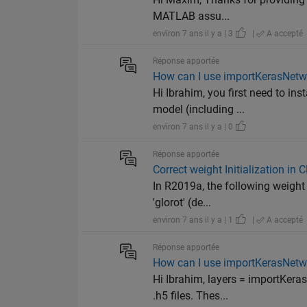
MATLAB assu...
environ 7 ans il y a | 3
|
A accepté
Réponse apportée
How can I use importKerasNetwo
Hi Ibrahim, you first need to in
model (including ...
environ 7 ans il y a | 0
Réponse apportée
Correct weight Initialization in 
In R2019a, the following weight i
'glorot' (de...
environ 7 ans il y a | 1
|
A accepté
Réponse apportée
How can I use importKerasNetwo
Hi Ibrahim, layers = importKera
.h5 files. Thes...