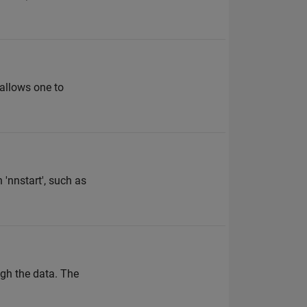
allows one to
 'nnstart', such as
ugh the data. The