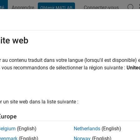
té
Apprendre
Connectez-vous
Obtenir MATLAB
t Playground
Conversaciones
Competiciones
Blogs
Publicac
site web
rte Rosa
au contenu traduit dans votre langue (lorsqu'il est disponible) e
us vous recommandons de sélectionner la région suivante :
Unite
ns il y a
|
Actif depuis 2017
ng:
0
un site web dans la liste suivante :
Europe
tions
Belgium
(English)
Netherlands
(English)
Denmark
(English)
Norway
(English)