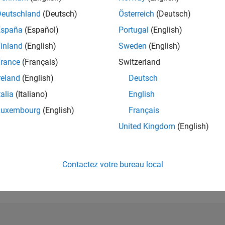
Deutschland
(Deutsch)
Österreich
(Deutsch)
RANG
1 116
España
(Español)
Portugal
(English)
of 302 025
inland
(English)
Sweden
(English)
RÉPUTATION
rance
(Français)
Switzerland
68
reland
(English)
Deutsch
CONTRIBUTIO
talia
(Italiano)
English
0
Questions
18
Réponses
Luxembourg
(English)
Français
United Kingdom
(English)
ACCEPTATION
VOS RÉPONS
0.00%
12/21
L
08/22
04/23
12/23
08/24
04/25
12/25
08/26
CHRONOLOGIE
Contactez votre bureau local
VOTES REÇUS
13