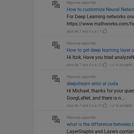
Réponse apportée
How to customize Neural Networ
For Deep Learning networks one 
https://www.mathworks.com/hel
plus de 7 ans il y a | 1
Réponse apportée
How to get deep learning layer 
Hi Itzik, Have you tried analy
plus de 7 ans il y a | 3
|
A accepté
Réponse apportée
deepdream error at cuda
Hi Michael, thanks for your qu
GoogLeNet, and there is n...
plus de 7 ans il y a | 0
|
A accepté
Réponse apportée
what is the difference between
LayerGraphs and Layers contain 