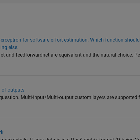
erceptron for software effort estimation. Which function should
ing else.
net and feedforwardnet are equivalent and the natural choice. P
 of outputs
 question. Multi-input/Multi-output custom layers are supported
rk
ore details. If your data is in a D x S matrix format (D being 2