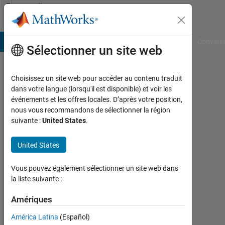
Passer au contenu
Community
Profile
B Answers
File Exchange
Cody
AI Chat Playground
Convers
Sélectionner un site web
Choisissez un site web pour accéder au contenu traduit
Maria
dans votre langue (lorsqu'il est disponible) et voir les
événements et les offres locales. D’après votre position,
Duarte
nous vous recommandons de sélectionner la région
suivante :
United States
.
Rosa
United States
MathWorks
Vous pouvez également sélectionner un site web dans
Last
la liste suivante :
seen:
plus
Amériques
de 3
América Latina
(Español)
ans il