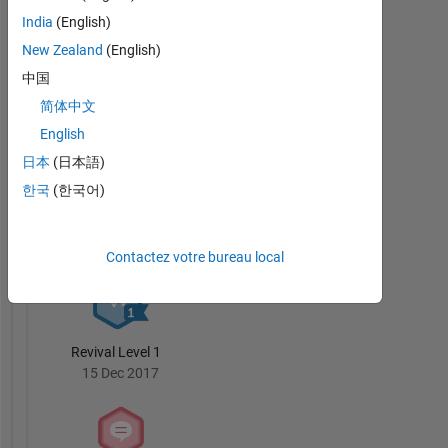
Badges
India
(English)
New Zealand
(English)
MATLAB
Answers
Tout
中国
Badges
简体中文
English
日本
(日本語)
한국
(한국어)
Knowledgeable Level 2
06 Apr 2019
Contactez votre bureau local
Revival Level 1
15 Dec 2017