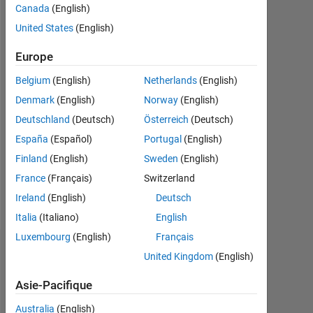
y a
Canada
(English)
|
United States
(English)
Actif
depuis
Europe
2017
Belgium
(English)
Netherlands
(English)
Followers:
Denmark
(English)
Norway
(English)
0
Deutschland
(Deutsch)
Österreich
(Deutsch)
Following:
España
(Español)
Portugal
(English)
0
Finland
(English)
Sweden
(English)
France
(Français)
Switzerland
Follow
Ireland
(English)
Deutsch
Italia
(Italiano)
English
Luxembourg
(English)
Français
Badges
United Kingdom
(English)
Maria
Asie-Pacifique
Duarte
Rosa's
Australia
(English)