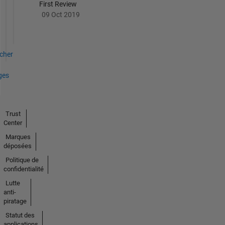
First Review
09 Oct 2019
icher
ges
Trust
Center
Marques
déposées
Politique de
confidentialité
Lutte
anti-
piratage
Statut des
applications