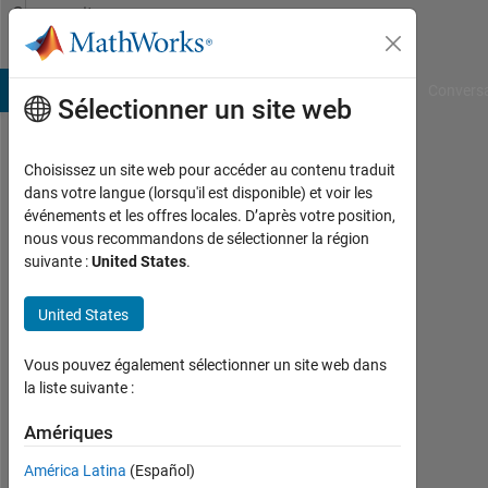
Passer au contenu
Community
Profile
B Answers
File Exchange
Cody
AI Chat Playground
Convers
Sélectionner un site web
Choisissez un site web pour accéder au contenu traduit
Davide
dans votre langue (lorsqu'il est disponible) et voir les
événements et les offres locales. D’après votre position,
Masiello
nous vous recommandons de sélectionner la région
suivante :
United States
.
Last
seen:
12
United States
jours
il y a
Vous pouvez également sélectionner un site web dans
|
la liste suivante :
Actif
depuis
Amériques
2017
América Latina
(Español)