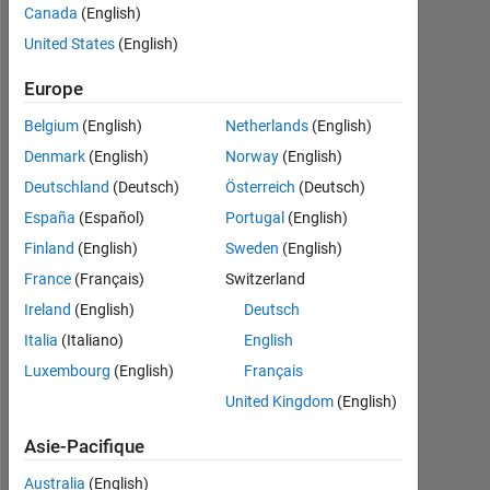
Followers:
Canada
(English)
0
United States
(English)
Following:
Europe
0
Belgium
(English)
Netherlands
(English)
Denmark
(English)
Norway
(English)
Follow
Deutschland
(Deutsch)
Österreich
(Deutsch)
Message
España
(Español)
Portugal
(English)
Finland
(English)
Sweden
(English)
Programming
France
(Français)
Switzerland
Languages:
Ireland
(English)
Deutsch
MATLAB
Italia
(Italiano)
English
Spoken
Languages:
Luxembourg
(English)
Français
English,
United Kingdom
(English)
Italian
Professional
Asie-Pacifique
Interests:
Chemical
Australia
(English)