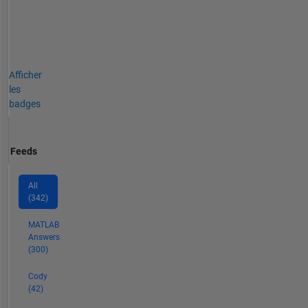
Afficher
les
badges
Feeds
All
(342)
MATLAB
Answers
(300)
Cody
(42)