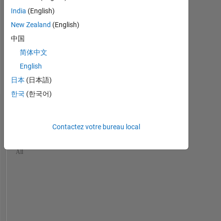
Kinetics,
India
(English)
Fluid
New Zealand
(English)
Dynamics,
Chemical
中国
Engineering,
简体中文
Heat
English
and
Mass
日本
(日本語)
Transfer
한국
(한국어)
Tableau de bord
Contactez votre bureau local
Statistiques
MATLAB Answers
Cody
All
-10
-20
15
25
35
45
55
80
70
-5
5
60
50
CONTRIBUTIONS
40
10
30