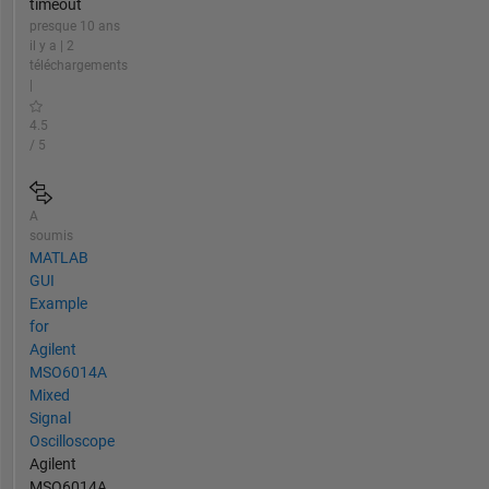
timeout
presque 10 ans
il y a | 2
téléchargements
|
4.5
/ 5
A
soumis
MATLAB
GUI
Example
for
Agilent
MSO6014A
Mixed
Signal
Oscilloscope
Agilent
MSO6014A