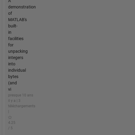
A
demonstration
of
MATLAB's
built-
in
facilities
for
unpacking
integers
into
individual
bytes
(and
vi
presque 10 ans
il y a | 3
téléchargements
|
4.25
/ 5