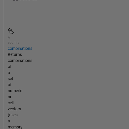
A
soumis
combinations
Returns
combinations
of
a
set
of
numeric
or
cell
vectors
(uses
a
memory-