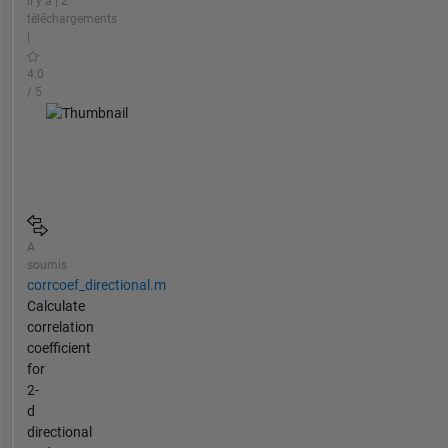
il y a | 2
téléchargements
|
4.0
/ 5
A
soumis
corrcoef_directional.m
Calculate
correlation
coefficient
for
2-
d
directional