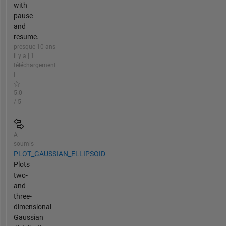
with
pause
and
resume.
presque 10 ans
il y a | 1
téléchargement
|
5.0
/ 5
A
soumis
PLOT_GAUSSIAN_ELLIPSOID
Plots
two-
and
three-
dimensional
Gaussian