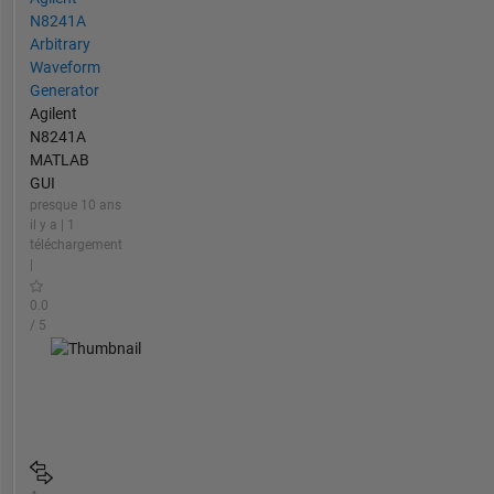
N8241A
Arbitrary
Waveform
Generator
Agilent
N8241A
MATLAB
GUI
presque 10 ans
il y a | 1
téléchargement
|
0.0
/ 5