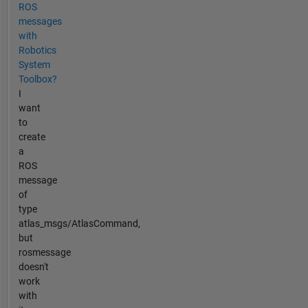
ROS
messages
with
Robotics
System
Toolbox?
I
want
to
create
a
ROS
message
of
type
atlas_msgs/AtlasCommand,
but
rosmessage
doesn't
work
with