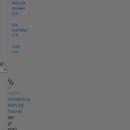
MATLAB
Answers
(24)
File
Exchange
(17)
Cody
(10)
par
A
soumis
Introductory
MATLAB
Tutorial
Set
of
PDFs