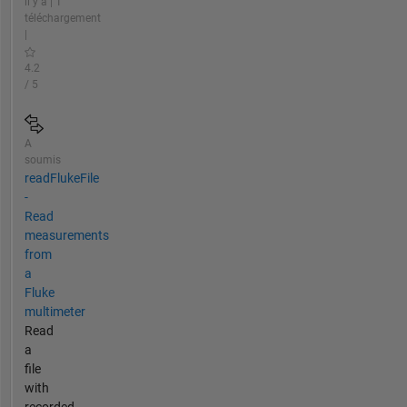
il y a | 1
téléchargement
|
4.2
/ 5
A
soumis
readFlukeFile
-
Read
measurements
from
a
Fluke
multimeter
Read
a
file
with