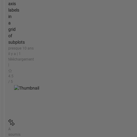
axis
labels
in
a
grid
of
subplots
presque 10 ans
il y a | 1
téléchargement
|
4.5
/ 5
A
soumis