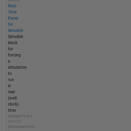
soumis
Real-
Time
Pacer
for
Simulink
Simulink
block
for
forcing
a
simulation
to
run
in
real
(wall
clock)
time
presque 10 ans
il y a | 21
téléchargements