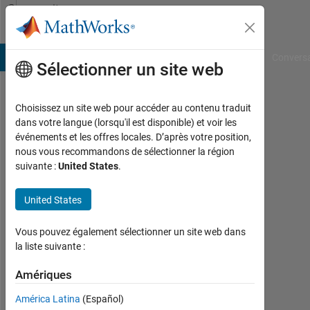
Passer au contenu
Community
Profile
B Answers
File Exchange
Cody
AI Chat Playground
Convers
Sélectionner un site web
Choisissez un site web pour accéder au contenu traduit
dans votre langue (lorsqu'il est disponible) et voir les
événements et les offres locales. D’après votre position,
nous vous recommandons de sélectionner la région
suivante :
United States
.
United States
Gautam
Vallabha
Vous pouvez également sélectionner un site web dans
la liste suivante :
Amériques
MathWorks
América Latina
(Español)
Actif