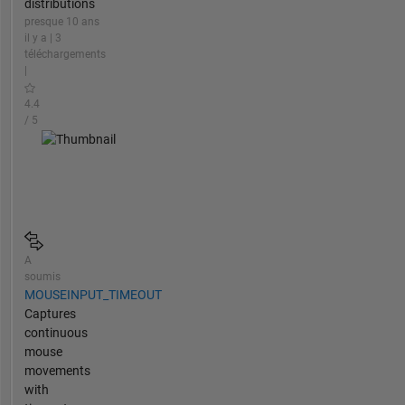
distributions
presque 10 ans
il y a | 3
téléchargements
|
4.4
/ 5
A
soumis
MOUSEINPUT_TIMEOUT
Captures
continuous
mouse
movements
with