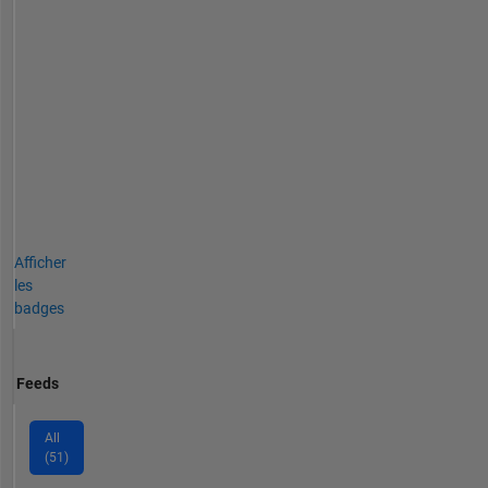
Afficher
les
badges
Feeds
All
(51)