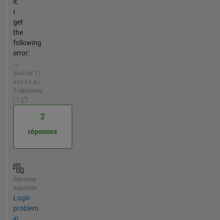
it.
I
get
the
following
error:
...
plus de 11
ans il y a |
2 réponses
| 1
2
réponses
Réponse
apportée
Login
problem
in