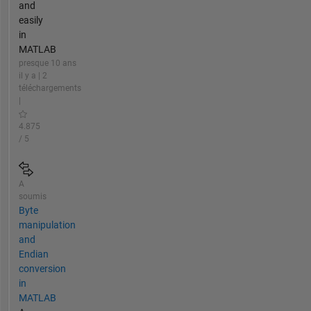
and
easily
in
MATLAB
presque 10 ans
il y a | 2
téléchargements
|
4.875
/ 5
A
soumis
Byte
manipulation
and
Endian
conversion
in
MATLAB