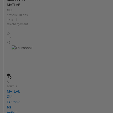
MATLAB
GUI
presque 10 ans
il y a | 1
téléchargement
|
3.7
/ 5
A
soumis
MATLAB
GUI
Example
for
Agilent