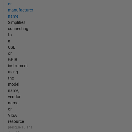
or
manufacturer
name
Simplifies
connecting
to
a
USB
or
GPIB
instrument
using
the
model
name,
vendor
name
or
VISA
resource
presque 10 ans