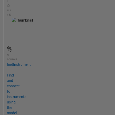
|
4.7
/ 5
A
soumis
findInstrument
-
Find
and
connect
to
instruments
using
the
model