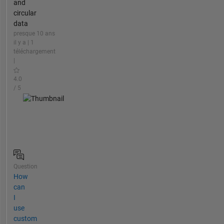
and
circular
data
presque 10 ans
il y a | 1
téléchargement
|
4.0
/ 5
Question
How
can
I
use
custom