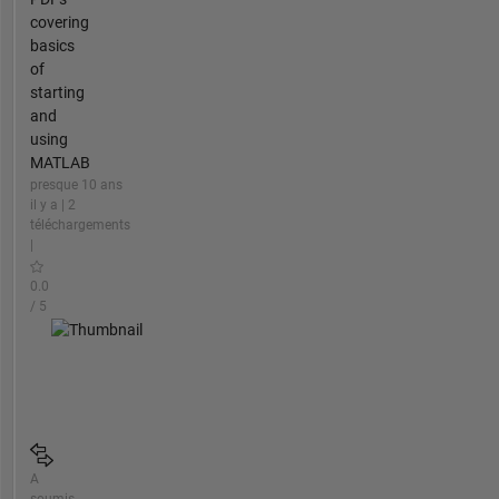
covering
basics
of
starting
and
using
MATLAB
presque 10 ans
il y a | 2
téléchargements
|
0.0
/ 5
A