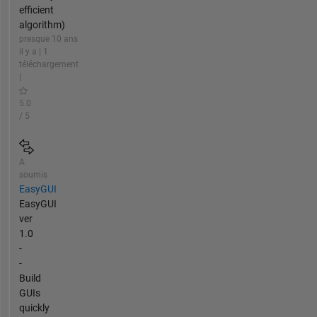
efficient
algorithm)
presque 10 ans
il y a | 1
téléchargement
|
5.0
/ 5
A
soumis
EasyGUI
EasyGUI
ver
1.0
-
-
Build
GUIs
quickly