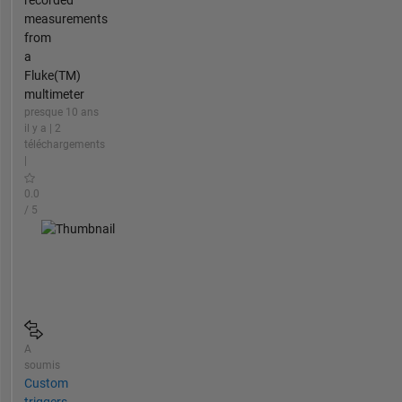
recorded
measurements
from
a
Fluke(TM)
multimeter
presque 10 ans
il y a | 2
téléchargements
|
0.0
/ 5
A
soumis
Custom