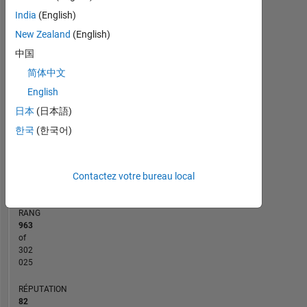
India
(English)
16
18
20
-4
-2
14
New Zealand
(English)
12
CONTRIBUTIONS
10
中国
8
简体中文
10
6
English
4
日本
(日本語)
2
한국
(한국어)
0
09/12
04/14
11/15
06/17
01/19
08/20
03/22
10/23
05/25
12/12
10/14
08/16
06/18
04/20
02/22
12/23
10/25
02/11
03/13
04/15
05/17
06/19
L
07/21
08/23
09/25
CHRONOLOGIE
Contactez votre bureau local
RANG
963
of
302
025
RÉPUTATION
82