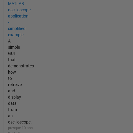
MATLAB
oscilloscope
application
-
simplified
example
A
simple
GUI
that
demonstrates
how
to
retreive
and
display
data
from
an
oscilloscope.
presque 10 ans