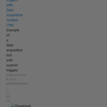
triggers
with
Data
Acquisition
Toolbox
(TM)
Example
of
a
data
acquisition
GUI
with
custom
triggers
presque 10 ans
il y a | 2
téléchargements
|
0.0
/ 5