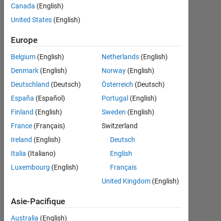
Canada
(English)
depuis
2011
United States
(English)
Followers:
Europe
0
Belgium
(English)
Netherlands
(English)
Following:
Denmark
(English)
Norway
(English)
0
Deutschland
(Deutsch)
Österreich
(Deutsch)
España
(Español)
Portugal
(English)
Follow
Finland
(English)
Sweden
(English)
France
(Français)
Switzerland
Message
Ireland
(English)
Deutsch
Italia
(Italiano)
English
Luxembourg
(English)
Français
Tableau de bord
United Kingdom
(English)
Statistiques
Asie-Pacifique
MATLAB Answers
File Exchange
Cody
All
Australia
(English)