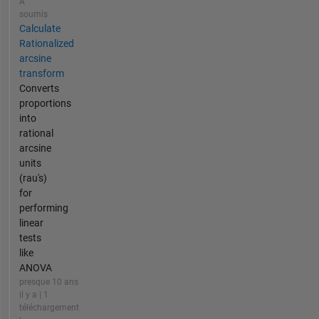
A
soumis
Calculate
Rationalized
arcsine
transform
Converts
proportions
into
rational
arcsine
units
(rau's)
for
performing
linear
tests
like
ANOVA
presque 10 ans
il y a | 1
téléchargement