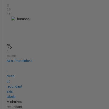
|
5.0
/ 5
A
soumis
Axis_Prunelabels
-
-
clean
up
redundant
axis
labels
Minimizes
redundant