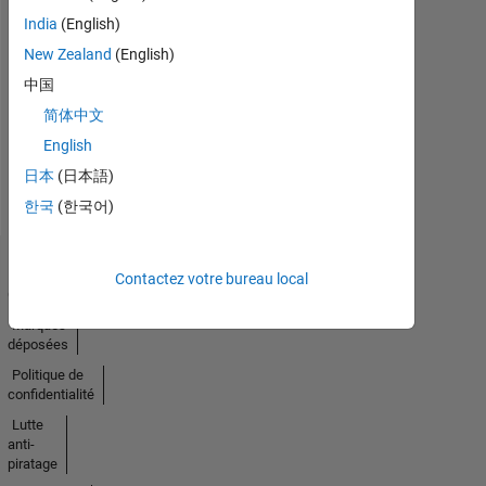
India
(English)
Pas
New Zealand
(English)
中国
d'activité
简体中文
English
日本
(日本語)
한국
(한국어)
Trust
Contactez votre bureau local
Center
Marques
déposées
Politique de
confidentialité
Lutte
anti-
piratage