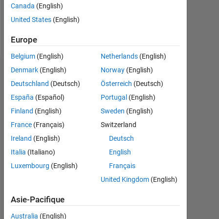
0
Canada
(English)
United States
(English)
Follow
Europe
Belgium
(English)
Netherlands
(English)
Denmark
(English)
Norway
(English)
Tableau de bord
Deutschland
(Deutsch)
Österreich
(Deutsch)
Feeds
España
(Español)
Portugal
(English)
Finland
(English)
Sweden
(English)
France
(Français)
Switzerland
Ireland
(English)
Deutsch
Italia
(Italiano)
English
Luxembourg
(English)
Français
United Kingdom
(English)
Asie-Pacifique
Australia
(English)