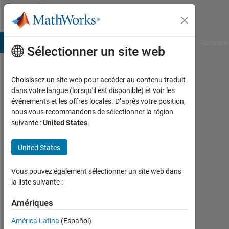
Passer au contenu
Community
Profile
B Answers
File Exchange
Cody
AI Chat Playground
Convers
Sélectionner un site web
Choisissez un site web pour accéder au contenu traduit
Graham
dans votre langue (lorsqu'il est disponible) et voir les
événements et les offres locales. D’après votre position,
Fraser
nous vous recommandons de sélectionner la région
suivante :
United States
.
Last
seen:
30
United States
jours
il y a
Vous pouvez également sélectionner un site web dans
la liste suivante :
Followers:
0
Amériques
América Latina
(Español)
Following: