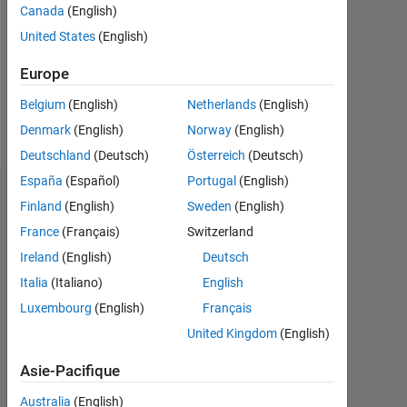
Canada
(English)
Following:
0
United States
(English)
Europe
Follow
Belgium
(English)
Netherlands
(English)
Message
Denmark
(English)
Norway
(English)
Deutschland
(Deutsch)
Österreich
(Deutsch)
España
(Español)
Portugal
(English)
Recommandations
Finland
(English)
Sweden
(English)
France
(Français)
Switzerland
Please
login
Ireland
(English)
Deutsch
to
Italia
(Italiano)
English
endorse
Luxembourg
(English)
Français
this
person
United Kingdom
(English)
in
Asie-Pacifique
a
skill
Australia
(English)