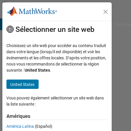
Passer au contenu
Community
Profile
B Answers
File Exchange
Cody
AI Chat Playground
Convers
Sélectionner un site web
Choisissez un site web pour accéder au contenu traduit
Dave
dans votre langue (lorsqu'il est disponible) et voir les
événements et les offres locales. D’après votre position,
Hoadley
nous vous recommandons de sélectionner la région
suivante :
United States
.
MathWorks
United States
Actif
Vous pouvez également sélectionner un site web dans
depuis
la liste suivante :
2025
Amériques
Followers:
0
América Latina
(Español)