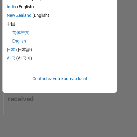
India
(English)
New Zealand
(English)
中国
简体中文
English
日本
(日本語)
한국
(한국어)
No
Contactez votre bureau local
Endorsements
received