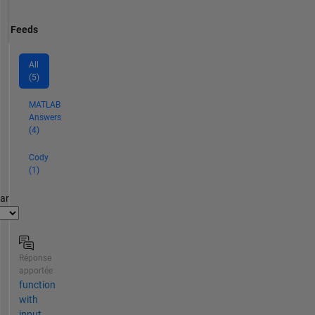
Feeds
All
(5)
MATLAB
Answers
(4)
Cody
(1)
par
Réponse
apportée
function
with
input