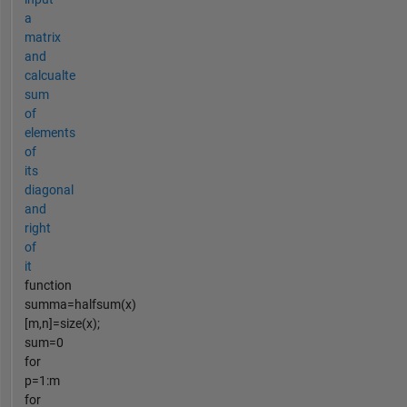
a
matrix
and
calcualte
sum
of
elements
of
its
diagonal
and
right
of
it
function
summa=halfsum(x)
[m,n]=size(x);
sum=0
for
p=1:m
for