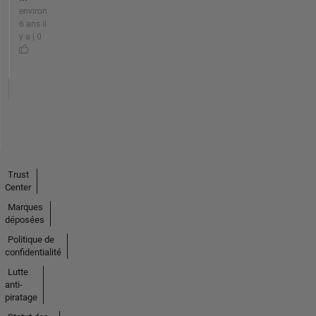
environ
6 ans il
y a | 0
Trust
Center
Marques
déposées
Politique de
confidentialité
Lutte
anti-
piratage