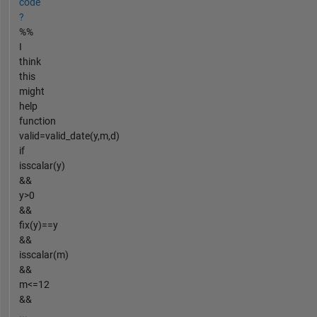
code
?
%%
I
think
this
might
help
function
valid=valid_date(y,m,d)
if
isscalar(y)
&&
y>0
&&
fix(y)==y
&&
isscalar(m)
&&
m<=12
&&
...