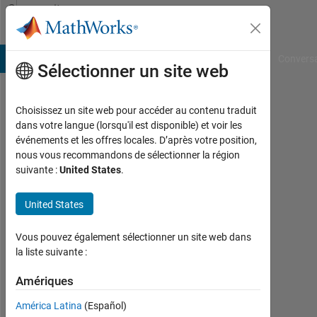
Passer au contenu
Community
Profile
B Answers
File Exchange
Cody
AI Chat Playground
Convers
Sélectionner un site web
Choisissez un site web pour accéder au contenu traduit
Sumit
dans votre langue (lorsqu'il est disponible) et voir les
événements et les offres locales. D’après votre position,
Kumar
nous vous recommandons de sélectionner la région
suivante :
United States
.
Sharma
Last
United States
seen:
presque
Vous pouvez également sélectionner un site web dans
6 ans il
la liste suivante :
y a
|
Amériques
Actif
depuis
América Latina
(Español)