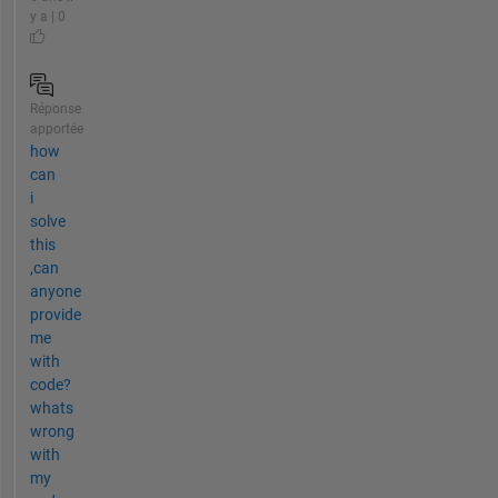
y a | 0
Réponse
apportée
how
can
i
solve
this
,can
anyone
provide
me
with
code?
whats
wrong
with
my