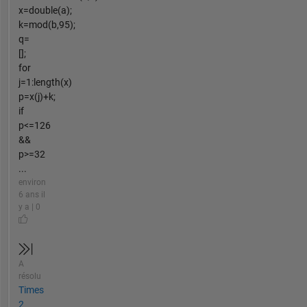
x=double(a);
k=mod(b,95);
q=
[];
for
j=1:length(x)
p=x(j)+k;
if
p<=126
&&
p>=32
...
environ
6 ans il
y a | 0
A
résolu
Times
2