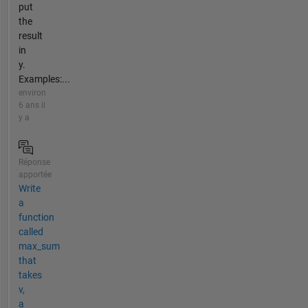
put
the
result
in
y.
Examples:...
environ
6 ans il
y a
Réponse
apportée
Write
a
function
called
max_sum
that
takes
v,
a