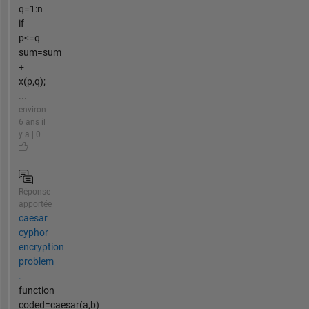
q=1:n
if
p<=q
sum=sum
+
x(p,q);
...
environ
6 ans il
y a | 0
Réponse
apportée
caesar
cyphor
encryption
problem
.
function
coded=caesar(a,b)