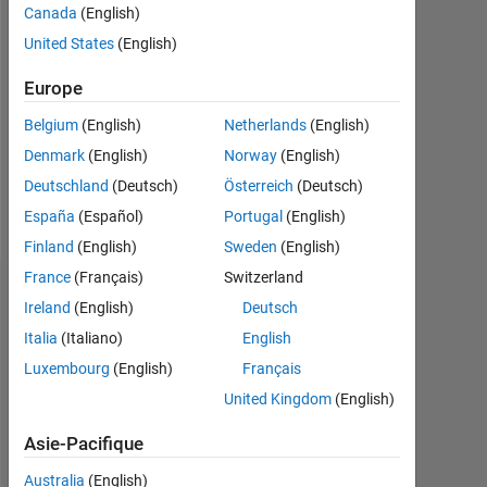
2020
Canada
(English)
United States
(English)
Followers:
0
Europe
Following:
Belgium
(English)
Netherlands
(English)
0
Denmark
(English)
Norway
(English)
Deutschland
(Deutsch)
Österreich
(Deutsch)
Follow
España
(Español)
Portugal
(English)
Finland
(English)
Sweden
(English)
France
(Français)
Switzerland
Tableau de bord
Ireland
(English)
Deutsch
Italia
(Italiano)
English
Statistiques
Luxembourg
(English)
Français
MATLAB Answers
Cody
All
United Kingdom
(English)
-2
-1
5
6
4
Asie-Pacifique
Australia
(English)
3