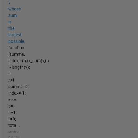
v
whose
sum
is
the
largest
possible.
function
[summa,
index]=max_sum(v,n)
l=length(v);
if
n>l
summa=0;
index=-1;
else
p=l-
n+1;
ii=0;
tota...
environ
6 ans il