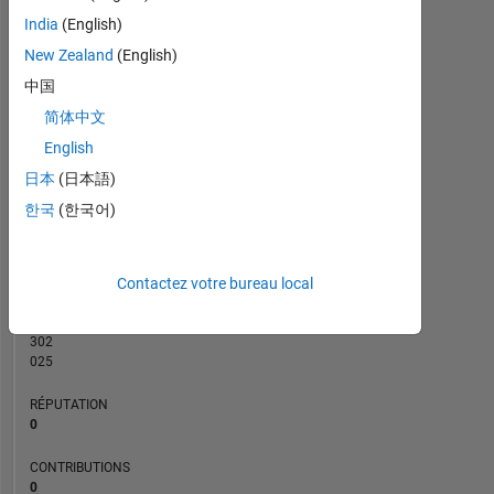
CONTRIBUTIONS
India
(English)
L
2
New Zealand
(English)
中国
1
简体中文
0
English
01/21
09/21
05/22
01/23
09/23
05/24
01/25
09/25
05/26
02/21
11/21
08/22
05/23
02/24
11/24
08/25
05/20
04/21
03/22
02/23
L
01/24
12/24
11/25
日本
(日本語)
CHRONOLOGIE
한국
(한국어)
RANG
275
Contactez votre bureau local
994
of
302
025
RÉPUTATION
0
CONTRIBUTIONS
0