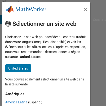
Passer au contenu
Community
Profile
B Answers
File Exchange
Cody
AI Chat Playground
Convers
Sélectionner un site web
Choisissez un site web pour accéder au contenu traduit
Sumit
dans votre langue (lorsqu'il est disponible) et voir les
événements et les offres locales. D’après votre position,
Kumar
nous vous recommandons de sélectionner la région
suivante :
United States
.
Sharma
Last
United States
seen:
presque
Vous pouvez également sélectionner un site web dans
6 ans il
la liste suivante :
y a
|
Amériques
Actif
depuis
América Latina
(Español)