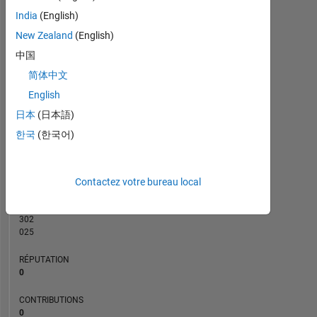
CONTRIBUTIONS
India
(English)
L
2
New Zealand
(English)
中国
1
简体中文
0
English
01/21
09/21
05/22
01/23
09/23
05/24
01/25
09/25
05/26
02/21
11/21
08/22
05/23
02/24
11/24
08/25
05/20
04/21
03/22
02/23
L
01/24
12/24
11/25
日本
(日本語)
CHRONOLOGIE
한국
(한국어)
RANG
275
Contactez votre bureau local
994
of
302
025
RÉPUTATION
0
CONTRIBUTIONS
0