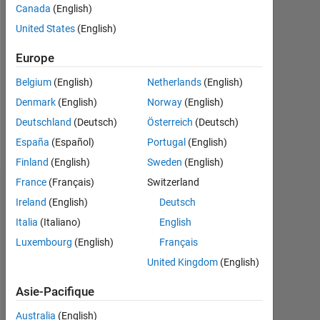
2020
Canada
(English)
United States
(English)
Followers:
0
Europe
Following:
Belgium
(English)
Netherlands
(English)
0
Denmark
(English)
Norway
(English)
Deutschland
(Deutsch)
Österreich
(Deutsch)
Follow
España
(Español)
Portugal
(English)
Finland
(English)
Sweden
(English)
France
(Français)
Switzerland
Tableau de bord
Ireland
(English)
Deutsch
Italia
(Italiano)
English
Statistiques
Luxembourg
(English)
Français
MATLAB Answers
Cody
All
United Kingdom
(English)
-2
-1
5
6
4
Asie-Pacifique
Australia
(English)
3