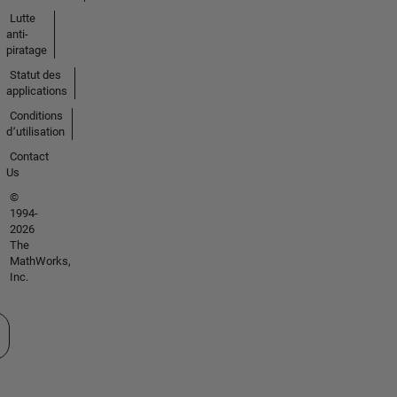
Lutte
anti-
piratage
Statut des
applications
Conditions
d՚utilisation
Contact
Us
©
1994-
2026
The
MathWorks,
Inc.
tionner un site web