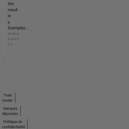
the
result
in
y.
Examples:...
environ
6 ans il
y a
Trust
Center
Marques
déposées
Politique de
confidentialité