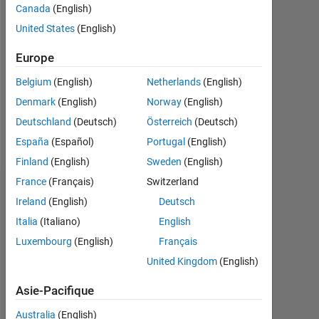
2019
Canada
(English)
United States
(English)
Followers:
0
Europe
Following:
Belgium
(English)
Netherlands
(English)
0
Denmark
(English)
Norway
(English)
Deutschland
(Deutsch)
Österreich
(Deutsch)
Follow
España
(Español)
Portugal
(English)
Finland
(English)
Sweden
(English)
France
(Français)
Switzerland
Tableau de bord
Ireland
(English)
Deutsch
Italia
(Italiano)
English
Statistiques
Luxembourg
(English)
Français
MATLAB Answers
United Kingdom
(English)
-2
-1
3
2
Asie-Pacifique
Australia
(English)