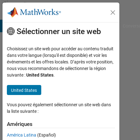
Passer au contenu
Community
Profile
B Answers
File Exchange
Cody
AI Chat Playground
Convers
Sélectionner un site web
Choisissez un site web pour accéder au contenu traduit
Md
dans votre langue (lorsqu'il est disponible) et voir les
événements et les offres locales. D’après votre position,
Asif
nous vous recommandons de sélectionner la région
suivante :
United States
.
Ferdoush
Last
United States
seen:
environ
Vous pouvez également sélectionner un site web dans
6 ans il
la liste suivante :
y a
|
Amériques
Actif
depuis
América Latina
(Español)