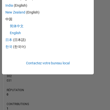
CONTRIBUTIONS
India
(English)
L
1
New Zealand
(English)
中国
简体中文
0
English
05/20
02/21
11/21
05/23
02/24
11/24
05/26
06/20
04/21
02/22
12/22
10/23
06/25
04/26
08/19
08/20
08/21
08/22
L
08/23
08/24
08/25
08/26
日本
(日本語)
CHRONOLOGIE
한국
(한국어)
RANG
255
Contactez votre bureau local
403
of
302
031
RÉPUTATION
0
CONTRIBUTIONS
1