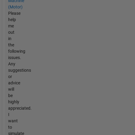
Machine
(Motor)
Please
help
me
out
in
the
following
issues.
Any
suggestions
or
advice
will
be
highly
appreciated.
I
want
to
simulate