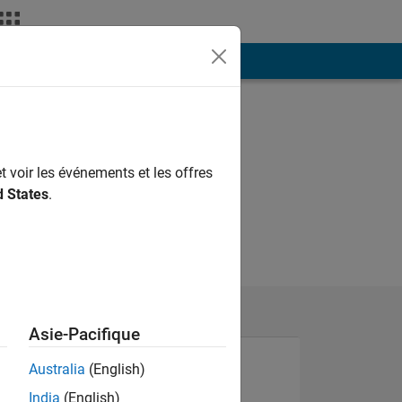
ión
Más
t voir les événements et les offres
d States
.
Asie-Pacifique
Australia
(English)
India
(English)