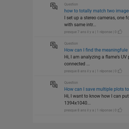
Question
how to totally match two image
I set up a stereo cameras, one f
with same intr...
presque 7 ans il y a | 1 réponse | 0
Question
How can I find the meaningfule
Hi, I am analyzing a flame's UV 
connected ...
presque 8 ans il y a | 1 réponse | 0
Question
How can I save multiple plots to
Hi, I want to know how I can put 
1394x1040...
presque 8 ans il y a | 1 réponse | 0