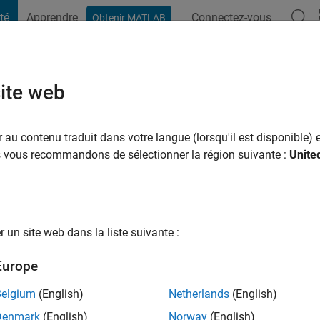
té
Apprendre
Connectez-vous
Obtenir MATLAB
t Playground
Conversaciones
Competiciones
Blogs
Publicac
site web
Park
 y a
|
Actif depuis 2018
au contenu traduit dans votre langue (lorsqu'il est disponible) e
ng:
0
us vous recommandons de sélectionner la région suivante :
Unite
un site web dans la liste suivante :
tions
Europe
Belgium
(English)
Netherlands
(English)
RANG
Denmark
(English)
Norway
(English)