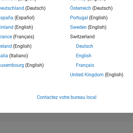
170 738
of 302 025
Deutschland
(Deutsch)
Österreich
(Deutsch)
España
(Español)
Portugal
(English)
RÉPUTATION
0
inland
(English)
Sweden
(English)
rance
(Français)
Switzerland
CONTRIBUTIO
6
Questions
reland
(English)
Deutsch
0
Réponses
talia
(Italiano)
English
ACCEPTATION
Luxembourg
(English)
Français
VOS RÉPONS
33.33%
04/22
11/22
L
06/23
01/24
08/24
03/25
10/25
05/26
United Kingdom
(English)
CHRONOLOGIE
VOTES REÇUS
0
Contactez votre bureau local