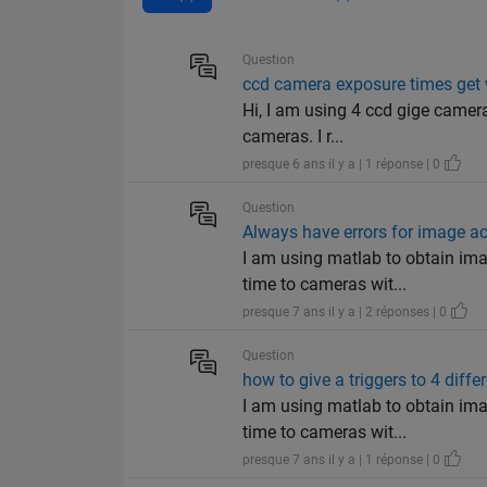
Question
ccd camera exposure times get
Hi, I am using 4 ccd gige camer
cameras. I r...
presque 6 ans il y a | 1 réponse | 0
Question
Always have errors for image ac
I am using matlab to obtain im
time to cameras wit...
presque 7 ans il y a | 2 réponses | 0
Question
how to give a triggers to 4 diff
I am using matlab to obtain im
time to cameras wit...
presque 7 ans il y a | 1 réponse | 0