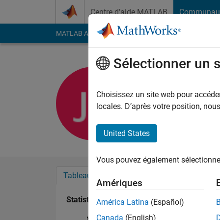
Passer au contenu
Centre d’aide MATLAB
Communau
MATLAB Answers
File Exchange
Cody
AI Cha
Sélectionner un 
Jungkeuk 
Last seen: 11 mois il
Choisissez un site web pour accéder 
Followers:
0
Followi
locales. D’après votre position, no
Follow
United States
Vous pouvez également sélectionner 
Tableau de bord
Badges
Recommanda
Amériques
Statistiques
América Latina
(Español)
Canada
(English)
MATLAB Answers