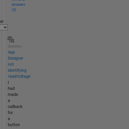
Answers
(3)
par
Question
App
Designer
not
identifying
'readVoltage'
I
had
made
a
callback
for
a
button