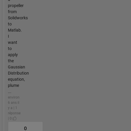
propeller
from
Solidworks
to
Matlab.
I
want
to
apply
the
Gaussian
Distribution
equation,
plume
...
environ
6 ans il
y a | 1
réponse
| 0
0