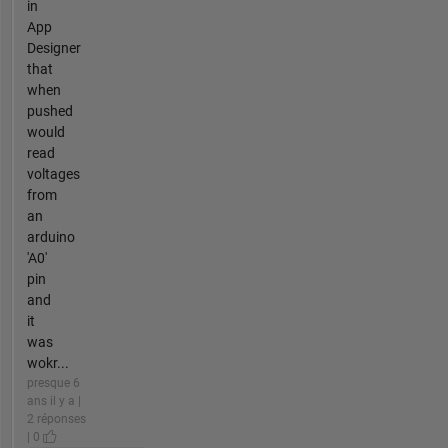
in
App
Designer
that
when
pushed
would
read
voltages
from
an
arduino
'A0'
pin
and
it
was
wokr...
presque 6
ans il y a |
2 réponses
| 0