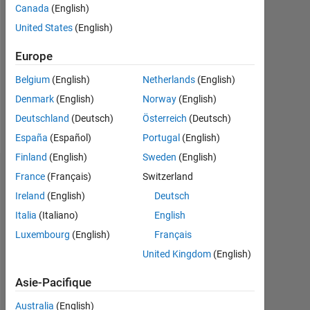
Canada
(English)
Followers:
United States
(English)
0
Europe
Following:
0
Belgium
(English)
Netherlands
(English)
Denmark
(English)
Norway
(English)
Follow
Deutschland
(Deutsch)
Österreich
(Deutsch)
España
(Español)
Portugal
(English)
Finland
(English)
Sweden
(English)
Tableau de bord
France
(Français)
Switzerland
Ireland
(English)
Deutsch
Statistiques
Italia
(Italiano)
English
Luxembourg
(English)
Français
MATLAB Answers
United Kingdom
(English)
-2
-1
3
2
Asie-Pacifique
Australia
(English)