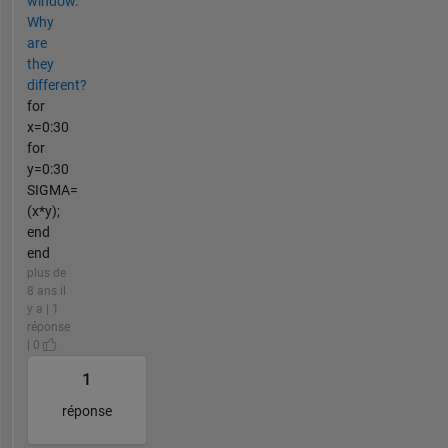
window.
Why
are
they
different?
for
x=0:30
for
y=0:30
SIGMA=
(x*y);
end
end
plus de
8 ans il
y a | 1
réponse
| 0
1
réponse