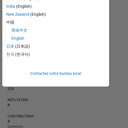
CONTRIBUTIONS
India
(English)
L
1
New Zealand
(English)
中国
简体中文
0
10/18
09/19
08/20
07/21
06/22
05/23
04/24
03/25
02/26
12/18
01/20
02/21
03/22
04/23
05/24
06/25
07/26
11/17
02/19
05/20
08/21
L
11/22
02/24
05/25
08/26
English
CHRONOLOGIE
日本
(日本語)
한국
(한국어)
RANG
111
Contactez votre bureau local
051
of
302
028
RÉPUTATION
0
CONTRIBUTIONS
3
Questions