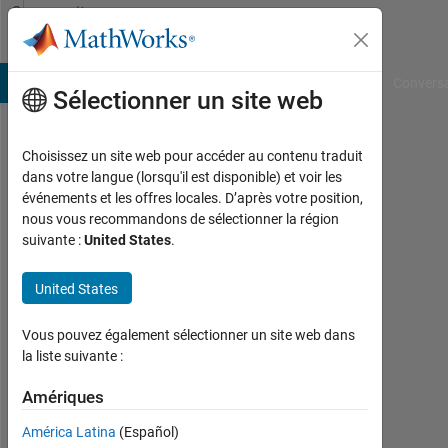
Passer au contenu
Community
Profile
B Answers
File Exchange
Cody
AI Chat Playground
Convers
Sélectionner un site web
Choisissez un site web pour accéder au contenu traduit
Michael
dans votre langue (lorsqu'il est disponible) et voir les
événements et les offres locales. D’après votre position,
Pineda
nous vous recommandons de sélectionner la région
suivante :
United States
.
Last
seen:
plus
United States
de 5
ans il
Vous pouvez également sélectionner un site web dans
y a
la liste suivante :
|
Actif
Amériques
depuis
América Latina
(Español)
2017