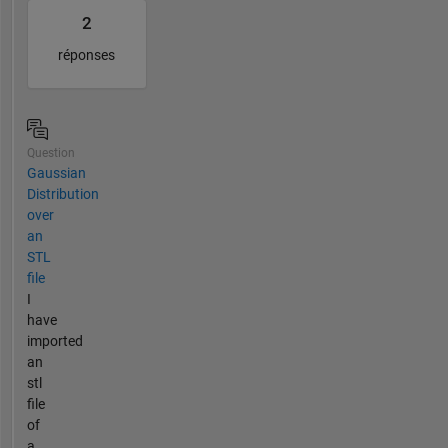
2
réponses
Question
Gaussian
Distribution
over
an
STL
file
I
have
imported
an
stl
file
of
a