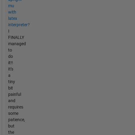
mu
with
latex
interpreter?
I
FINALLY
managed
to
do
it!!
It's
a
tiny
bit
painful
and
requires
some
patience,
but
the