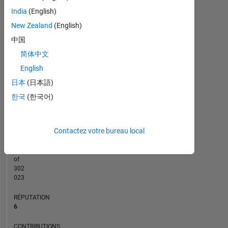
India
(English)
CONTRIBUTIONS
New Zealand
(English)
L
1
中国
简体中文
English
0
日本
(日本語)
09/23
02/24
07/24
12/24
05/25
03/26
08/26
04/23
10/23
04/24
10/24
L
04/25
10/25
04/26
한국
(한국어)
CHRONOLOGIE
Contactez votre bureau local
RANG
6
822
of
302
023
RÉPUTATION
6
CONTRIBUTIONS