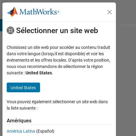
Passer au contenu
Community
Profile
B Answers
File Exchange
Cody
AI Chat Playground
Convers
Sélectionner un site web
Choisissez un site web pour accéder au contenu traduit
Thijs
dans votre langue (lorsqu'il est disponible) et voir les
événements et les offres locales. D’après votre position,
van
nous vous recommandons de sélectionner la région
suivante :
United States
.
Stralen
Last
United States
seen:
plus
Vous pouvez également sélectionner un site web dans
de 2
la liste suivante :
ans il
y a
Amériques
|
Actif
América Latina
(Español)