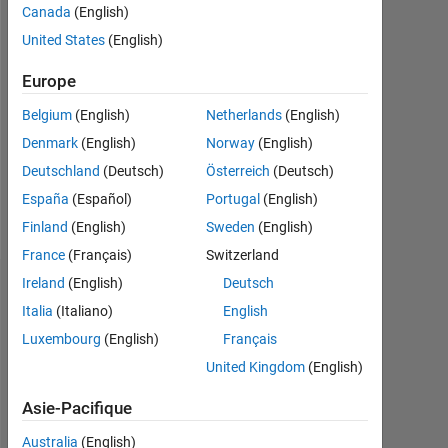
depuis
Canada
(English)
2023
United States
(English)
Followers:
Europe
0
Belgium
(English)
Netherlands
(English)
Following:
Denmark
(English)
Norway
(English)
0
Deutschland
(Deutsch)
Österreich
(Deutsch)
España
(Español)
Portugal
(English)
Follow
Finland
(English)
Sweden
(English)
France
(Français)
Switzerland
Ireland
(English)
Deutsch
Tableau de bord
Italia
(Italiano)
English
Luxembourg
(English)
Français
Statistiques
United Kingdom
(English)
MATLAB Answers
Asie-Pacifique
-2
-1
3
2
Australia
(English)