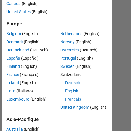
Canada
(English)
Followers:
United States
(English)
0
Europe
Following:
0
Belgium
(English)
Netherlands
(English)
Denmark
(English)
Norway
(English)
Follow
Deutschland
(Deutsch)
Österreich
(Deutsch)
España
(Español)
Portugal
(English)
Finland
(English)
Sweden
(English)
Badges
France
(Français)
Switzerland
Ireland
(English)
Deutsch
Puvaneswaran
Italia
(Italiano)
English
Balakrishna's
Badges
Luxembourg
(English)
Français
United Kingdom
(English)
MATLAB
Answers
Tout
Asie-Pacifique
Badges
Australia
(English)