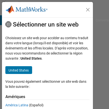
Passer au contenu
Community
Profile
B Answers
File Exchange
Cody
AI Chat Playground
Convers
Sélectionner un site web
Choisissez un site web pour accéder au contenu traduit
Puvaneswaran
dans votre langue (lorsqu'il est disponible) et voir les
événements et les offres locales. D’après votre position,
Balakrishna
nous vous recommandons de sélectionner la région
suivante :
United States
.
Last
seen:
plus
United States
de 4
ans il
Vous pouvez également sélectionner un site web dans
y a
la liste suivante :
|
Actif
Amériques
depuis
América Latina
(Español)
2019