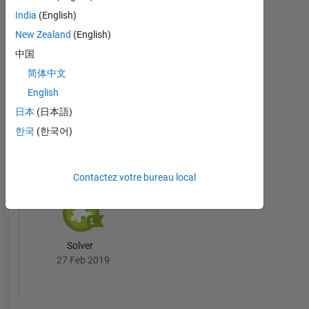
India
(English)
New Zealand
(English)
中国
Thankful Level 1
简体中文
27 Jan 2021
English
日本
(日本語)
한국
(한국어)
Cody
Tout
Badges
Contactez votre bureau local
Solver
27 Feb 2019