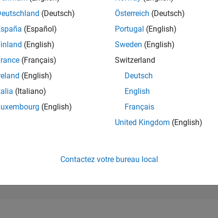
84 031
of 302 023
Deutschland
(Deutsch)
Österreich
(Deutsch)
España
(Español)
Portugal
(English)
RÉPUTATION
0
inland
(English)
Sweden
(English)
rance
(Français)
Switzerland
CONTRIBUTIO
14
Questions
reland
(English)
Deutsch
3
Réponses
talia
(Italiano)
English
ACCEPTATION
Luxembourg
(English)
Français
VOS RÉPONS
21.43%
24
07/24
L
11/24
03/25
07/25
11/25
03/26
07/26
United Kingdom
(English)
CHRONOLOGIE
VOTES REÇUS
0
Contactez votre bureau local