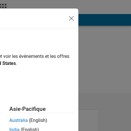
ión
Más
t voir les événements et les offres
d States
.
Asie-Pacifique
Australia
(English)
India
(English)