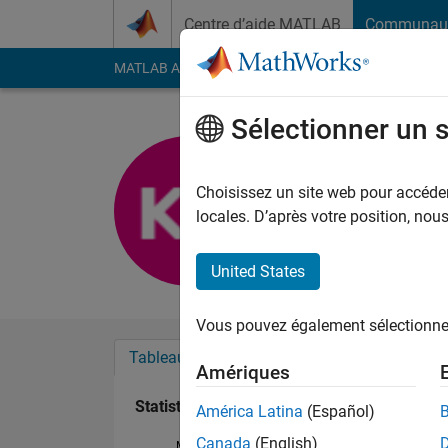
Passer au contenu
Centre d’aide MATLAB
Communau
MATLAB Answers
File Exchange
Cody
AI Cha
Sélectionner un 
Kumaresh
Last seen: 11 mois il
Choisissez un site web pour accéder 
Followers:
0
Followi
locales. D’après votre position, no
Follow
United States
Vous pouvez également sélectionner 
Tableau de bord
Badges
Recommanda
Amériques
Statistiques
América Latina
(Español)
Canada
(English)
MATLAB Answers