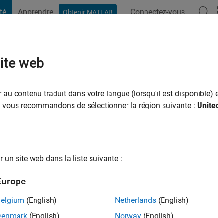
té
Apprendre
Connectez-vous
Obtenir MATLAB
t Playground
Conversaciones
Competiciones
Blogs
Publicac
site web
 Kumaresh
 y a
|
Actif depuis 2022
au contenu traduit dans votre langue (lorsqu'il est disponible) e
ng:
0
us vous recommandons de sélectionner la région suivante :
Unite
un site web dans la liste suivante :
tions
Europe
Belgium
(English)
Netherlands
(English)
RANG
Denmark
(English)
Norway
(English)