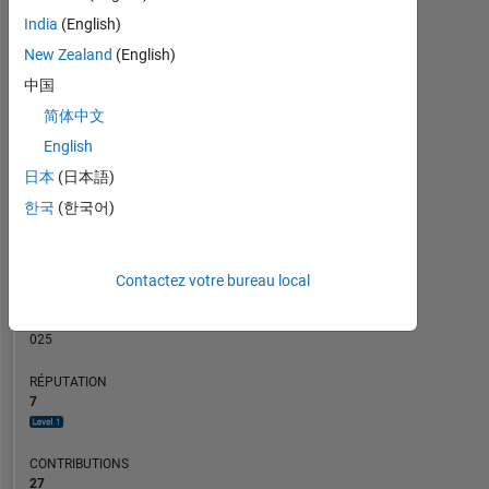
CONTRIBUTIONS
5
India
(English)
L
4
3
New Zealand
(English)
2
中国
1
简体中文
0
11/18
10/19
09/20
08/21
07/22
06/23
05/24
04/25
03/26
01/19
02/20
03/21
04/22
05/23
06/24
07/25
08/26
12/17
02/19
04/20
06/21
08/22
L
10/23
12/24
02/26
English
CHRONOLOGIE
日本
(日本語)
한국
(한국어)
RANG
6
Contactez votre bureau local
516
of
302
025
RÉPUTATION
7
CONTRIBUTIONS
27