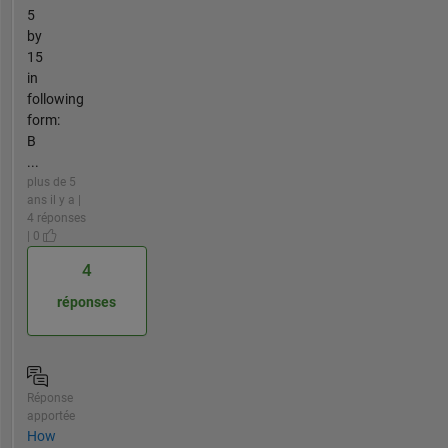
5
by
15
in
following
form:
B
...
plus de 5
ans il y a |
4 réponses
| 0
4
réponses
Réponse
apportée
How