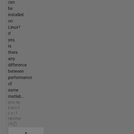
can
be
installed
on
Linux?
If
yes,
Is
there
any
difference
between
performance
of
same
matlab...
plus de
6 ans il
y a | 1
réponse
| 0