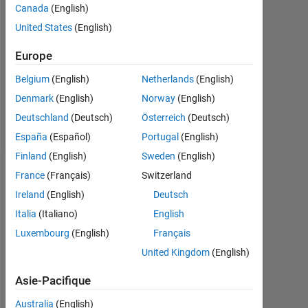
Canada
(English)
Followers:
United States
(English)
0
Europe
Following:
0
Belgium
(English)
Netherlands
(English)
Denmark
(English)
Norway
(English)
Follow
Deutschland
(Deutsch)
Österreich
(Deutsch)
España
(Español)
Portugal
(English)
Finland
(English)
Sweden
(English)
Tableau de bord
France
(Français)
Switzerland
Ireland
(English)
Deutsch
Statistiques
Italia
(Italiano)
English
Luxembourg
(English)
Français
MATLAB Answers
United Kingdom
(English)
-2
-1
9
8
Asie-Pacifique
7
6
Australia
(English)