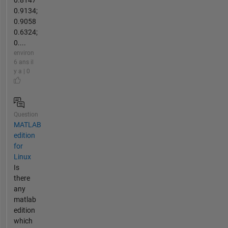
0.8147
0.9134;
0.9058
0.6324;
0....
environ
6 ans il
y a | 0
Question
MATLAB
edition
for
Linux
Is
there
any
matlab
edition
which