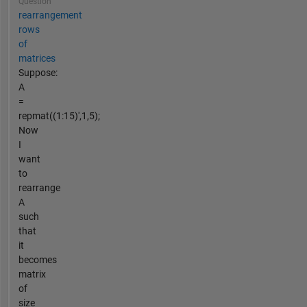
Question
rearrangement
rows
of
matrices
Suppose:
A
=
repmat((1:15)',1,5);
Now
I
want
to
rearrange
A
such
that
it
becomes
matrix
of
size