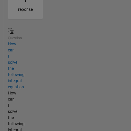
1
réponse
Question
How
can
I
solve
the
following
integral
equation
How
can
I
solve
the
following
integral