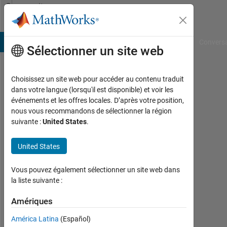
Passer au contenu
Community
Profile
B Answers
File Exchange
Cody
AI Chat Playground
Convers
Sélectionner un site web
Choisissez un site web pour accéder au contenu traduit
parham
dans votre langue (lorsqu'il est disponible) et voir les
événements et les offres locales. D’après votre position,
kianian
nous vous recommandons de sélectionner la région
suivante :
United States
.
Last
seen:
environ
United States
un
mois il
Vous pouvez également sélectionner un site web dans
y a
la liste suivante :
|
Actif
Amériques
depuis
América Latina
(Español)
2017