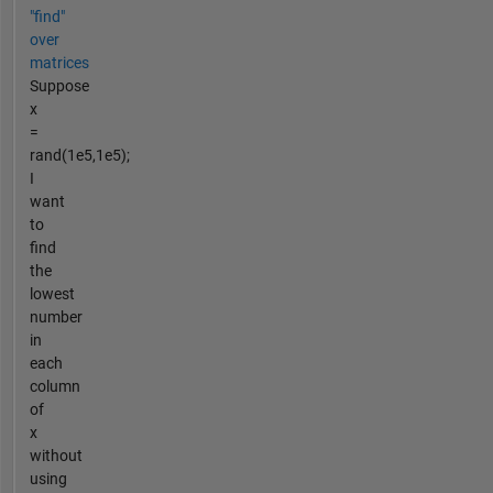
"find"
over
matrices
Suppose
x
=
rand(1e5,1e5);
I
want
to
find
the
lowest
number
in
each
column
of
x
without
using