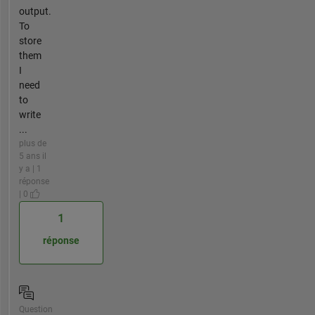
output.
To
store
them
I
need
to
write
...
plus de
5 ans il
y a | 1
réponse
| 0
1
réponse
Question