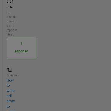
0.01
sec.
I...
plus de
6 ans il
y a | 1
réponse
| 0
1
réponse
Question
How
to
write
cell
array
to