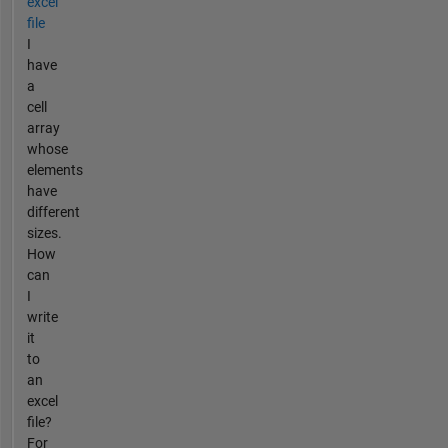
excel
file
I
have
a
cell
array
whose
elements
have
different
sizes.
How
can
I
write
it
to
an
excel
file?
For