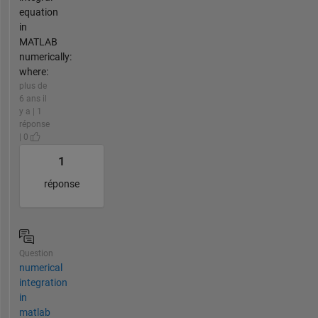
equation
in
MATLAB
numerically:
where:
plus de
6 ans il
y a | 1
réponse
| 0
1
réponse
Question
numerical
integration
in
matlab