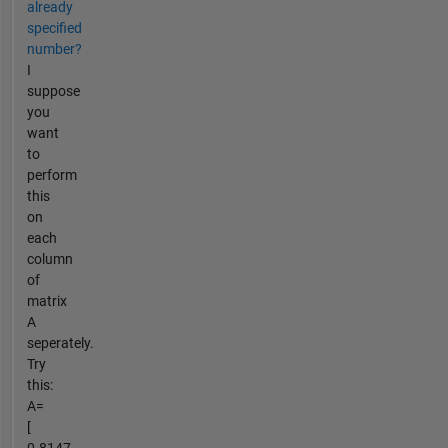
already
specified
number?
I
suppose
you
want
to
perform
this
on
each
column
of
matrix
A
seperately.
Try
this:
A=
[