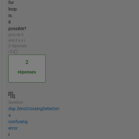
for
loop.
Is
it
possible?
plus de 6
ans il y a |
2 réponses
| 0
2
réponses
Question
dsp.ZeroCrossingDetector:
a
confusing
error
I