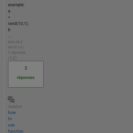
example:
a
=
rand(10,1);
b
...
plus de 6
ans il y a |
3 réponses
| 0
3
réponses
Question
how
to
use
function