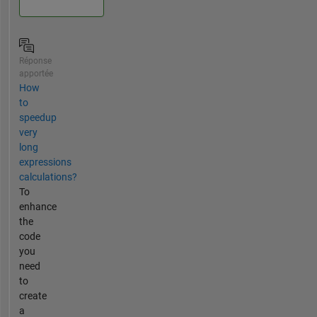
Réponse
apportée
How
to
speedup
very
long
expressions
calculations?
To
enhance
the
code
you
need
to
create
a