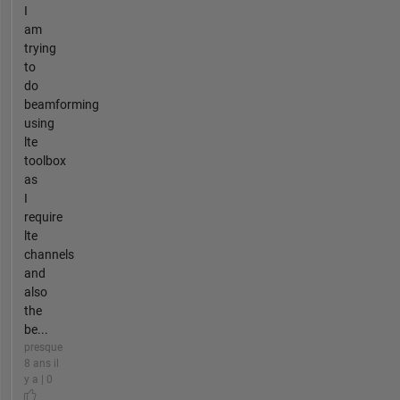
I
am
trying
to
do
beamforming
using
lte
toolbox
as
I
require
lte
channels
and
also
the
be...
presque
8 ans il
y a | 0