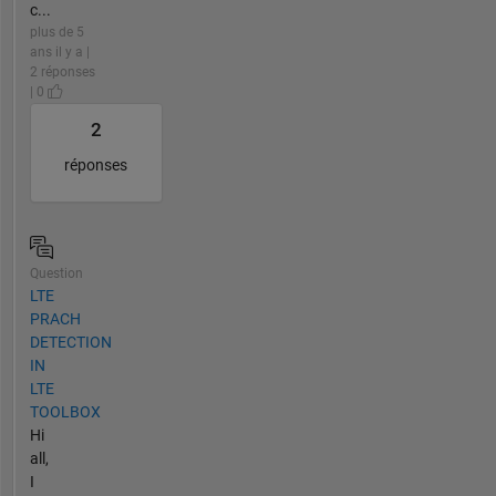
c...
plus de 5
ans il y a |
2 réponses
| 0
2
réponses
Question
LTE
PRACH
DETECTION
IN
LTE
TOOLBOX
Hi
all,
I