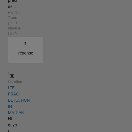
prach
de...
environ
7 ans il
y a | 1
réponse
| 0
1
réponse
Question
LTE
PRACH
DETECTION
IN
MATLAB
Hi
guys,
I