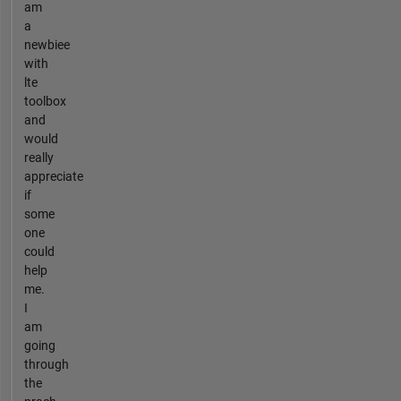
am
a
newbiee
with
lte
toolbox
and
would
really
appreciate
if
some
one
could
help
me.
I
am
going
through
the