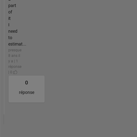
part
of
it
I
need
to
estimat...
presque
8 ans il
y a | 1
réponse
| 0
0
réponse