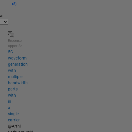
(8)
par
Réponse
apportée
5G
waveform
generation
with
multiple
bandwidth
parts
with
in
a
single
carrier
@Arthi