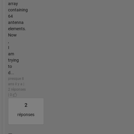
array
containing
64
antenna
elements.
Now
,
I
am
trying
to
d...
presque 8
ans il y a |
2 réponses
| 0
2
réponses