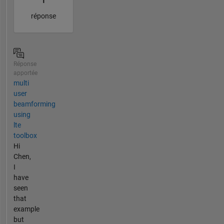
1
réponse
Réponse
apportée
multi
user
beamforming
using
lte
toolbox
Hi
Chen,
I
have
seen
that
example
but