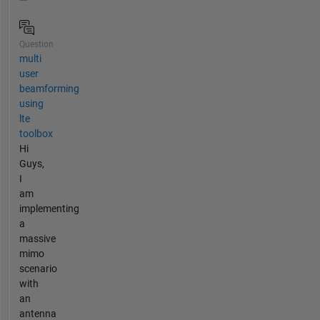
Question
multi
user
beamforming
using
lte
toolbox
Hi
Guys,
I
am
implementing
a
massive
mimo
scenario
with
an
antenna