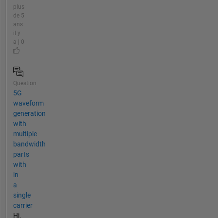
plus
de 5
ans
il y
a | 0
Question
5G
waveform
generation
with
multiple
bandwidth
parts
with
in
a
single
carrier
Hi,