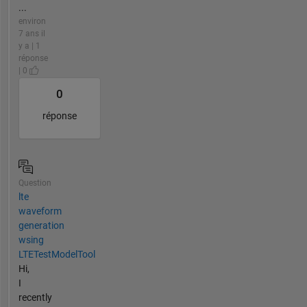
...
environ
7 ans il
y a | 1
réponse
| 0
0
réponse
Question
lte
waveform
generation
wsing
LTETestModelTool
Hi,
I
recently