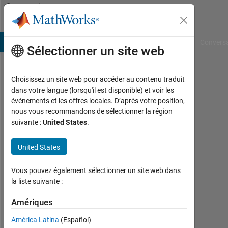
Passer au contenu
Community
Profile
B Answers
File Exchange
Cody
AI Chat Playground
Convers
Sélectionner un site web
Choisissez un site web pour accéder au contenu traduit
Sriharsha
dans votre langue (lorsqu'il est disponible) et voir les
événements et les offres locales. D’après votre position,
Korada
nous vous recommandons de sélectionner la région
suivante :
United States
.
Last
seen:
environ
United States
4 ans il
y a
Vous pouvez également sélectionner un site web dans
|
la liste suivante :
Actif
depuis
Amériques
2018
América Latina
(Español)