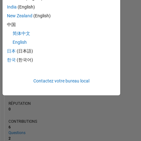
CONTRIBUTIONS
L
India
(English)
1
New Zealand
(English)
中国
0
简体中文
06/19
04/20
02/21
12/21
10/22
08/23
06/24
04/25
02/26
08/19
08/20
08/21
08/22
08/24
08/25
08/26
08/18
09/19
10/20
11/21
12/22
L
01/24
02/25
03/26
CHRONOLOGIE
English
日本
(日本語)
한국
(한국어)
RANG
173
076
of
Contactez votre bureau local
302
028
RÉPUTATION
0
CONTRIBUTIONS
6
Questions
2