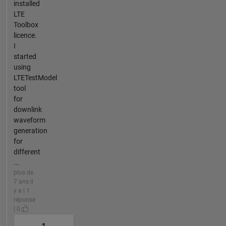
installed
LTE
Toolbox
licence.
I
started
using
LTETestModel
tool
for
downlink
waveform
generation
for
different
...
plus de
7 ans il
y a | 1
réponse
| 0