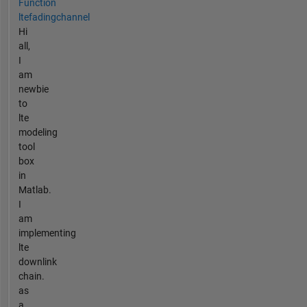
Function
ltefadingchannel
Hi
all,
I
am
newbie
to
lte
modeling
tool
box
in
Matlab.
I
am
implementing
lte
downlink
chain.
as
a