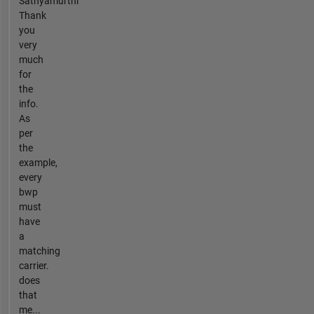
Sathyamurthi
Thank
you
very
much
for
the
info.
As
per
the
example,
every
bwp
must
have
a
matching
carrier.
does
that
me...