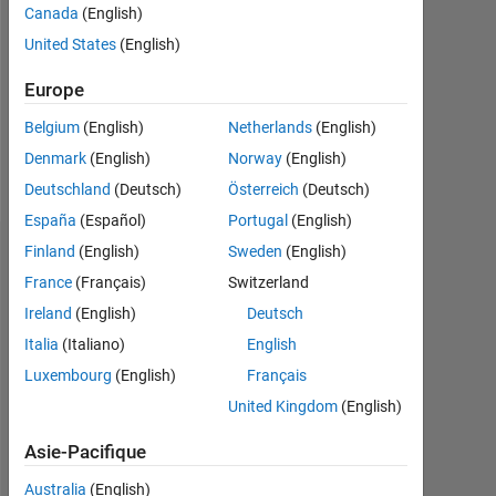
Followers:
Canada
(English)
0
United States
(English)
Following:
Europe
0
Belgium
(English)
Netherlands
(English)
Denmark
(English)
Norway
(English)
Follow
Deutschland
(Deutsch)
Österreich
(Deutsch)
España
(Español)
Portugal
(English)
Finland
(English)
Sweden
(English)
Tableau de bord
France
(Français)
Switzerland
Statistiques
Ireland
(English)
Deutsch
Italia
(Italiano)
English
MATLAB Answers
Luxembourg
(English)
Français
-2
-1
4
3
United Kingdom
(English)
Asie-Pacifique
2
Australia
(English)