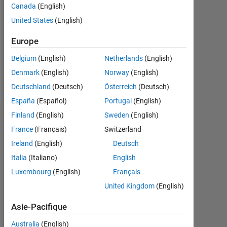
Canada
(English)
Following:
United States
(English)
1
Europe
Follow
Belgium
(English)
Netherlands
(English)
Denmark
(English)
Norway
(English)
Message
Deutschland
(Deutsch)
Österreich
(Deutsch)
España
(Español)
Portugal
(English)
Finland
(English)
Sweden
(English)
Tableau de bord
France
(Français)
Switzerland
Statistiques
Ireland
(English)
Deutsch
Italia
(Italiano)
English
MATLAB Answers
Luxembourg
(English)
Français
-2
-1
7
6
United Kingdom
(English)
5
Asie-Pacifique
4
Australia
(English)