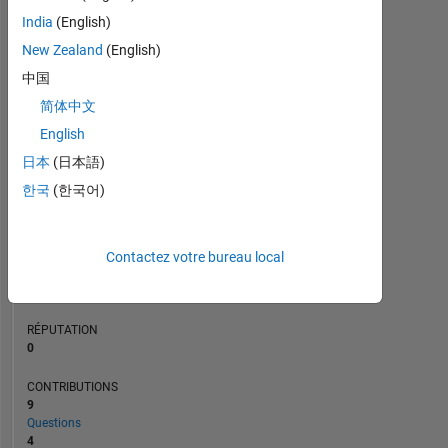
CONTRIBUTIONS
L
3
India
(English)
2
New Zealand
(English)
1
中国
0
简体中文
12/22
06/23
12/23
06/24
12/24
06/25
06/26
06/22
01/23
08/23
03/24
L
10/24
05/25
12/25
07/26
English
CHRONOLOGIE
日本
(日本語)
한국
(한국어)
RANG
80
677
of
Contactez votre bureau local
302
023
RÉPUTATION
0
CONTRIBUTIONS
9
Questions
4