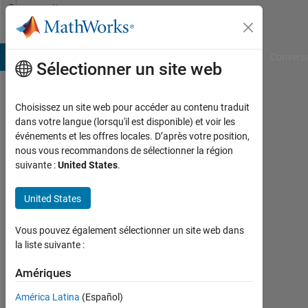
Passer au contenu
Community
Profile
B Answers
File Exchange
Cody
AI Chat Playground
Convers
Sélectionner un site web
Choisissez un site web pour accéder au contenu traduit
Liwei
dans votre langue (lorsqu'il est disponible) et voir les
événements et les offres locales. D’après votre position,
Last
nous vous recommandons de sélectionner la région
seen:
suivante :
United States
.
5
jours
United States
il y a
|
Actif
Vous pouvez également sélectionner un site web dans
depuis
la liste suivante :
2022
Amériques
Followers:
América Latina
(Español)
0