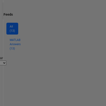
Feeds
All
(13)
MATLAB
Answers
(13)
par