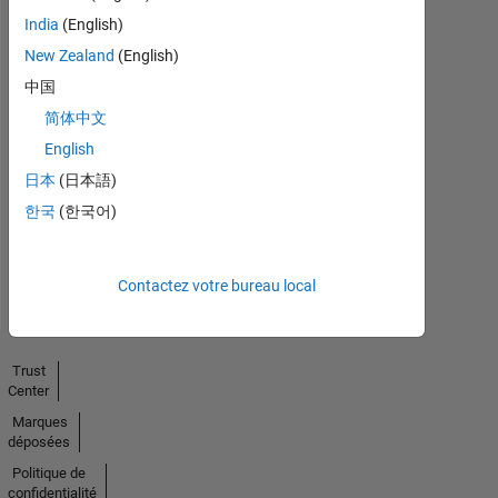
India
(English)
New Zealand
(English)
中国
简体中文
No
English
Endorsements
日本
(日本語)
received
한국
(한국어)
Contactez votre bureau local
Trust
Center
Marques
déposées
Politique de
confidentialité