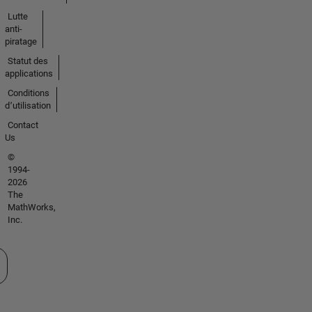
Lutte
anti-
piratage
Statut des
applications
Conditions
d՚utilisation
Contact
Us
©
1994-
2026
The
MathWorks,
Inc.
tionner un site web