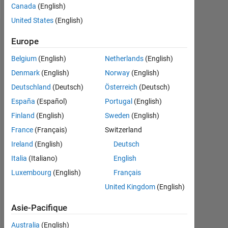
Canada
(English)
United States
(English)
Recommandations
Europe
Please
Belgium
(English)
Netherlands
(English)
login
Denmark
(English)
Norway
(English)
to
Deutschland
(Deutsch)
Österreich
(Deutsch)
endorse
this
España
(Español)
Portugal
(English)
person
Finland
(English)
Sweden
(English)
in
France
(Français)
Switzerland
a
skill
Ireland
(English)
Deutsch
Italia
(Italiano)
English
Luxembourg
(English)
Français
United Kingdom
(English)
Asie-Pacifique
Australia
(English)