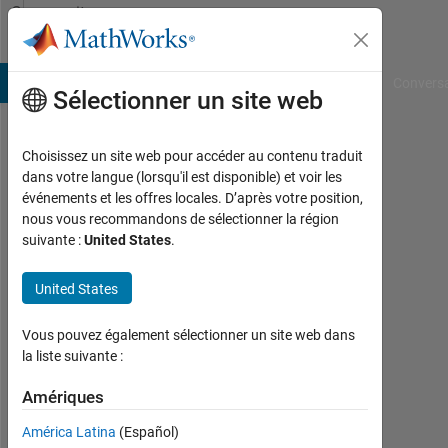
Passer au contenu
Community
Profile
B Answers
File Exchange
Cody
AI Chat Playground
Convers
Sélectionner un site web
Choisissez un site web pour accéder au contenu traduit
Ammy
dans votre langue (lorsqu'il est disponible) et voir les
événements et les offres locales. D’après votre position,
Actif
nous vous recommandons de sélectionner la région
depuis
suivante :
United States
.
2018
United States
Followers:
0
Vous pouvez également sélectionner un site web dans
Following:
la liste suivante :
0
Amériques
América Latina
(Español)
Follow