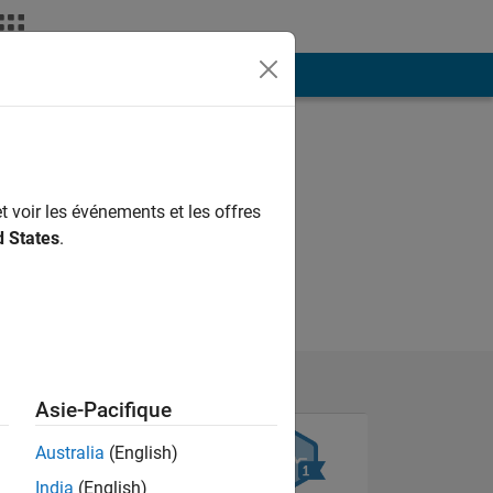
ión
Más
t voir les événements et les offres
d States
.
Asie-Pacifique
Australia
(English)
India
(English)