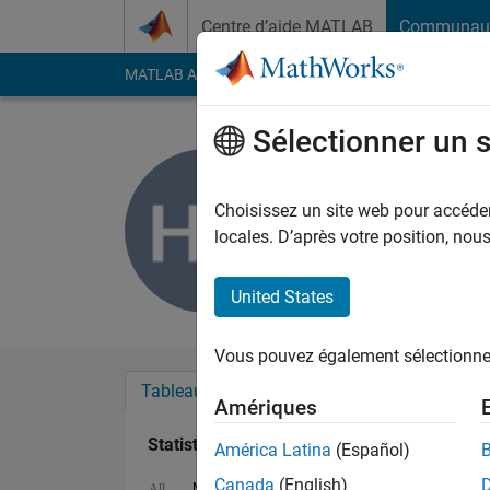
Passer au contenu
Centre d’aide MATLAB
Communau
MATLAB Answers
File Exchange
Cody
AI Cha
Sélectionner un 
haiping g
Last seen: 8 mois il y
Choisissez un site web pour accéder 
Followers:
0
Followi
locales. D’après votre position, no
Follow
United States
Vous pouvez également sélectionner 
Tableau de bord
Badges
Recommanda
Amériques
Statistiques
América Latina
(Español)
Canada
(English)
MATLAB Answers
Cody
All