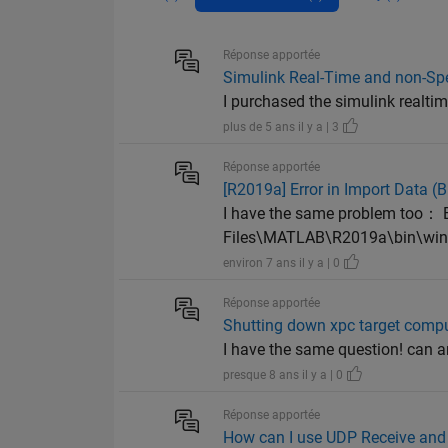
Réponse apportée
Simulink Real-Time and non-S
I purchased the simulink realtim
plus de 5 ans il y a | 3
Réponse apportée
[R2019a] Error in Import Data 
I have the same problem too： B
Files\MATLAB\R2019a\bin\win64
environ 7 ans il y a | 0
Réponse apportée
Shutting down xpc target com
I have the same question! can a
presque 8 ans il y a | 0
Réponse apportée
How can I use UDP Receive and