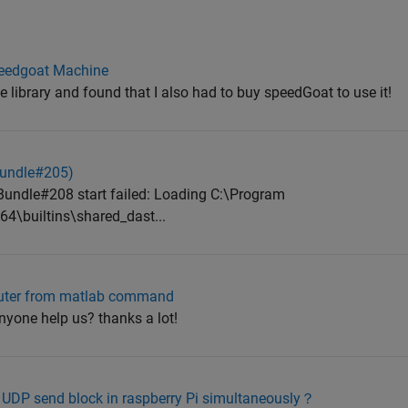
peedgoat Machine
e library and found that I also had to buy speedGoat to use it!
(Bundle#205)
undle#208 start failed: Loading C:\Program
\builtins\shared_dast...
puter from matlab command
nyone help us? thanks a lot!
 UDP send block in raspberry Pi simultaneously？