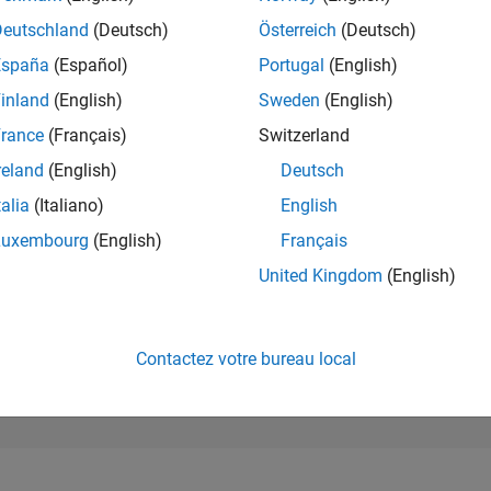
7 474
of 302 028
Deutschland
(Deutsch)
Österreich
(Deutsch)
España
(Español)
Portugal
(English)
RÉPUTATION
6
inland
(English)
Sweden
(English)
rance
(Français)
Switzerland
CONTRIBUTIO
1
Question
reland
(English)
Deutsch
4
Réponses
talia
(Italiano)
English
ACCEPTATION
Luxembourg
(English)
Français
VOS RÉPONS
0.0%
1/22
08/22
L
03/23
10/23
05/24
12/24
07/25
02/26
United Kingdom
(English)
CHRONOLOGIE
VOTES REÇUS
3
Contactez votre bureau local