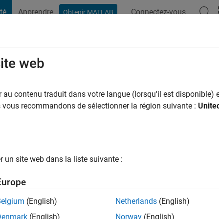
té
Apprendre
Connectez-vous
Obtenir MATLAB
t Playground
Conversaciones
Competiciones
Blogs
Publicac
site web
uo
 a
|
Actif depuis 2018
au contenu traduit dans votre langue (lorsqu'il est disponible) e
ng:
0
us vous recommandons de sélectionner la région suivante :
Unite
un site web dans la liste suivante :
tions
Europe
Belgium
(English)
Netherlands
(English)
RANG
Denmark
(English)
Norway
(English)