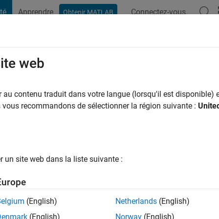
té
Apprendre
Connectez-vous
Obtenir MATLAB
t Playground
Conversaciones
Competiciones
Blogs
Publicac
site web
dreza
 y a
|
Actif depuis 2018
au contenu traduit dans votre langue (lorsqu'il est disponible) e
ng:
0
us vous recommandons de sélectionner la région suivante :
Unite
ge
ter
mmunication systems.
un site web dans la liste suivante :
Europe
tions
Belgium
(English)
Netherlands
(English)
Denmark
(English)
Norway
(English)