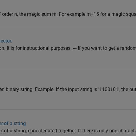
f order n, the magic sum m. For example m=15 for a magic squar
ector.
. It is for instructional purposes. --- If you want to get a rand
n binary string. Example. If the input string is '1100101', the outp
r of a string
r of a string, concatenated together. If there is only one character