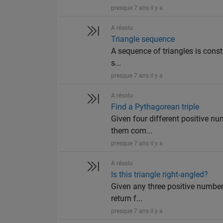
presque 7 ans il y a
A résolu
Triangle sequence
A sequence of triangles is constr
s...
presque 7 ans il y a
A résolu
Find a Pythagorean triple
Given four different positive numb
them com...
presque 7 ans il y a
A résolu
Is this triangle right-angled?
Given any three positive numbers a
return f...
presque 7 ans il y a