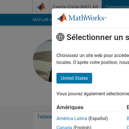
Passer au contenu
Centre d’aide MATLAB
Communau
MATLAB Answers
File Exchange
Cody
AI Cha
Sélectionner un 
Mohamma
Last seen: 11 mois il
Choisissez un site web pour accéder 
Followers:
0
Followi
locales. D’après votre position, no
Follow
Messa
United States
Work in research cen
Study in MS. Teleco
Vous pouvez également sélectionner 
Amériques
Tableau de bord
Badges
Recommanda
América Latina
(Español)
Canada
(English)