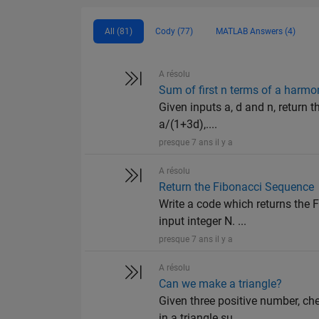
All (81)
Cody (77)
MATLAB Answers (4)
A résolu
Sum of first n terms of a harmo
Given inputs a, d and n, return 
a/(1+3d),....
presque 7 ans il y a
A résolu
Return the Fibonacci Sequence
Write a code which returns the F
input integer N. ...
presque 7 ans il y a
A résolu
Can we make a triangle?
Given three positive number, ch
in a triangle su...