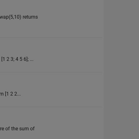
swap(5,10) returns
 2 3; 4 5 6]; ...
n [1 2 2...
are of the sum of