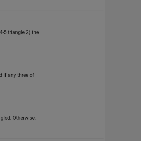
4-5 triangle 2) the
d if any three of
angled. Otherwise,