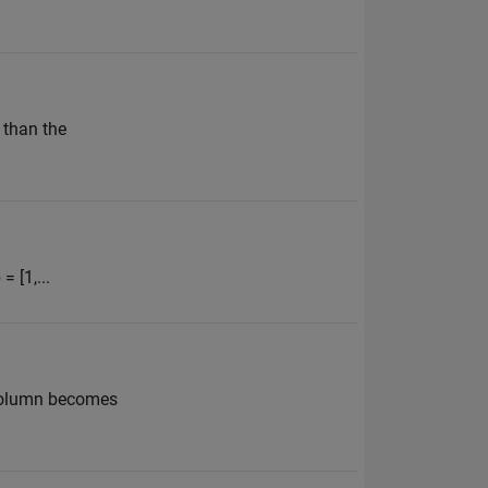
 than the
= [1,...
t column becomes