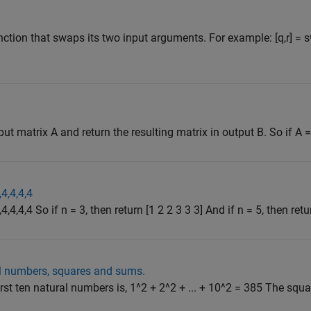
nction that swaps its two input arguments. For example: [q,r] = 
matrix A and return the resulting matrix in output B. So if A = [1
,4,4,4,4
4,4,4,4 So if n = 3, then return [1 2 2 3 3 3] And if n = 5, then retur
al numbers, squares and sums.
rst ten natural numbers is, 1^2 + 2^2 + ... + 10^2 = 385 The squ