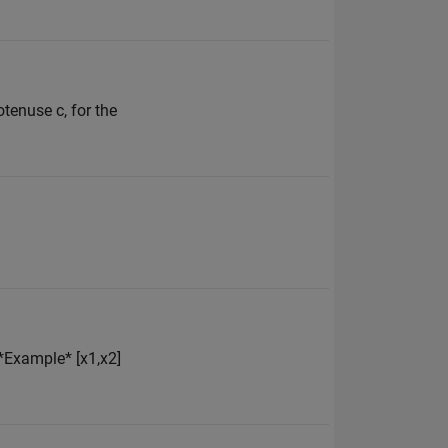
otenuse c, for the
 *Example* [x1,x2]