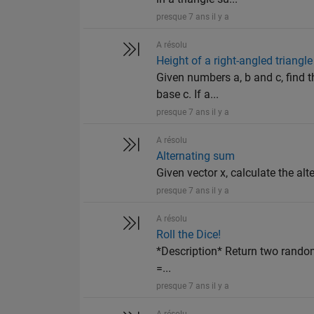
presque 7 ans il y a
A résolu
Height of a right-angled triangle
Given numbers a, b and c, find t
base c. If a...
presque 7 ans il y a
A résolu
Alternating sum
Given vector x, calculate the alte
presque 7 ans il y a
A résolu
Roll the Dice!
*Description* Return two random 
=...
presque 7 ans il y a
A résolu