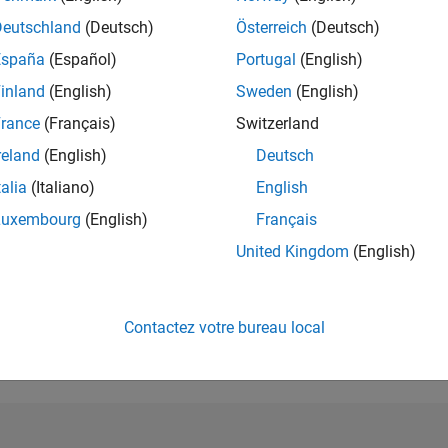
Deutschland
(Deutsch)
Österreich
(Deutsch)
RANG
5 537
España
(Español)
Portugal
(English)
of 178 195
inland
(English)
Sweden
(English)
CONTRIBUTIO
rance
(Français)
Switzerland
0
Problèmes
77
Solutions
reland
(English)
Deutsch
talia
(Italiano)
English
SCORE
1 010
Luxembourg
(English)
Français
NOMBRE DE
United Kingdom
(English)
BADGES
7
04/22
11/22
L
06/23
01/24
08/24
03/25
10/25
05/26
CHRONOLOGIE
Contactez votre bureau local