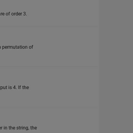
e of order 3.
om permutation of
ut is 4. If the
 in the string, the