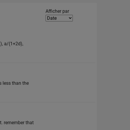
Filter2
Afficher par
), a/(1+2d),
s less than the
ot. remember that