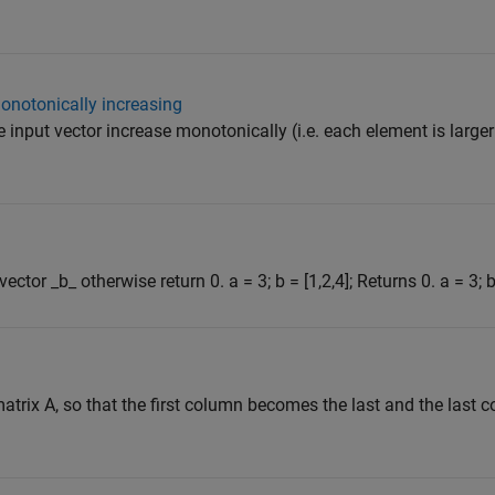
onotonically increasing
e input vector increase monotonically (i.e. each element is larger
ctor _b_ otherwise return 0. a = 3; b = [1,2,4]; Returns 0. a = 3; b 
atrix A, so that the first column becomes the last and the las