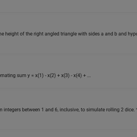
he height of the right angled triangle with sides a and b and hyp
rnating sum y = x(1) - x(2) + x(3) - x(4) + ...
integers between 1 and 6, inclusive, to simulate rolling 2 dice.