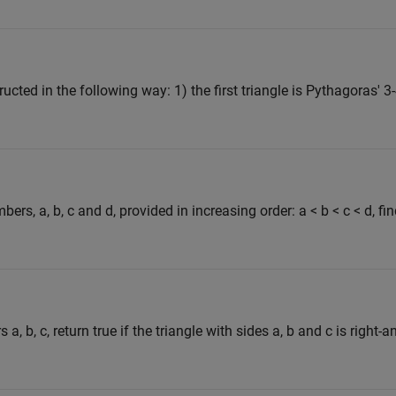
ucted in the following way: 1) the first triangle is Pythagoras' 3-
ers, a, b, c and d, provided in increasing order: a < b < c < d, fin
, b, c, return true if the triangle with sides a, b and c is right-