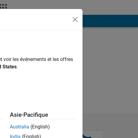
ión
Más
t voir les événements et les offres
d States
.
Asie-Pacifique
Australia
(English)
India
(English)