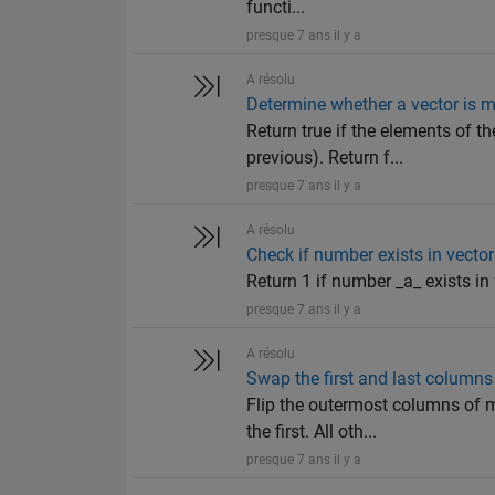
functi...
presque 7 ans il y a
A résolu
Determine whether a vector is m
Return true if the elements of th
previous). Return f...
presque 7 ans il y a
A résolu
Check if number exists in vector
Return 1 if number _a_ exists in ve
presque 7 ans il y a
A résolu
Swap the first and last columns
Flip the outermost columns of m
the first. All oth...
presque 7 ans il y a