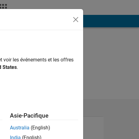
ión
Más
t voir les événements et les offres
d States
.
Asie-Pacifique
Australia
(English)
India
(English)