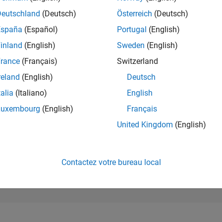
164 186
of 302 028
Deutschland
(Deutsch)
Österreich
(Deutsch)
España
(Español)
Portugal
(English)
RÉPUTATION
0
inland
(English)
Sweden
(English)
rance
(Français)
Switzerland
CONTRIBUTIO
2
Questions
reland
(English)
Deutsch
0
Réponses
talia
(Italiano)
English
ACCEPTATION
Luxembourg
(English)
Français
VOS RÉPONS
0.0%
1/24
05/24
L
09/24
01/25
05/25
09/25
01/26
05/26
United Kingdom
(English)
CHRONOLOGIE
VOTES REÇUS
0
Contactez votre bureau local