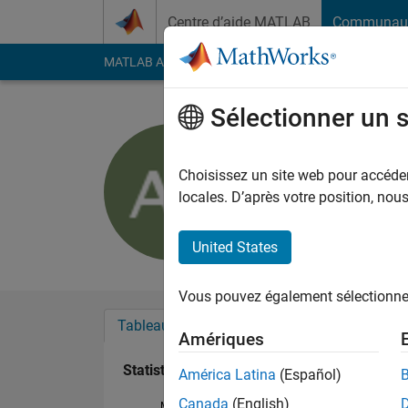
Passer au contenu
Centre d’aide MATLAB
Communau
MATLAB Answers
File Exchange
Cody
AI Cha
Sélectionner un 
Anne Smi
Last seen: plus d'un a
Choisissez un site web pour accéder 
Followers:
0
Followi
locales. D’après votre position, no
Follow
United States
Vous pouvez également sélectionner 
Tableau de bord
Badges
Recommanda
Amériques
Statistiques
América Latina
(Español)
Canada
(English)
MATLAB Answers