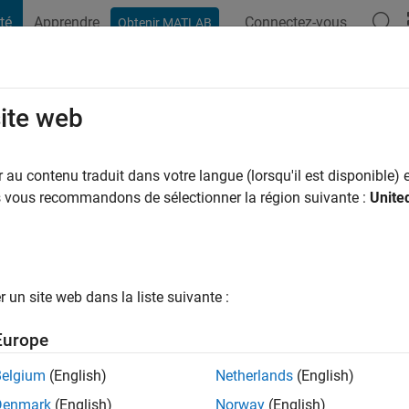
té
Apprendre
Connectez-vous
Obtenir MATLAB
t Playground
Conversaciones
Competiciones
Blogs
Publicac
site web
th
n il y a
|
Actif depuis 2022
au contenu traduit dans votre langue (lorsqu'il est disponible) e
ng:
0
us vous recommandons de sélectionner la région suivante :
Unite
un site web dans la liste suivante :
tions
Europe
Belgium
(English)
Netherlands
(English)
RANG
Denmark
(English)
Norway
(English)