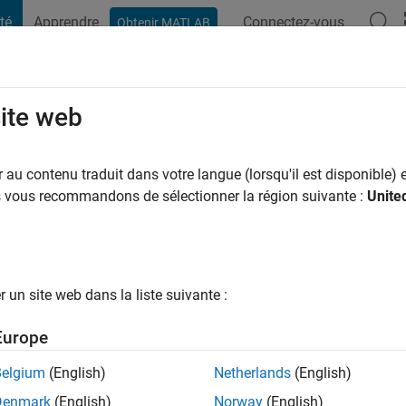
té
Apprendre
Connectez-vous
Obtenir MATLAB
t Playground
Conversaciones
Competiciones
Blogs
Publicac
site web
ier
 mois il y a
|
Actif depuis 2020
au contenu traduit dans votre langue (lorsqu'il est disponible) e
ng:
0
us vous recommandons de sélectionner la région suivante :
Unite
un site web dans la liste suivante :
tions
Europe
Belgium
(English)
Netherlands
(English)
RANG
Denmark
(English)
Norway
(English)