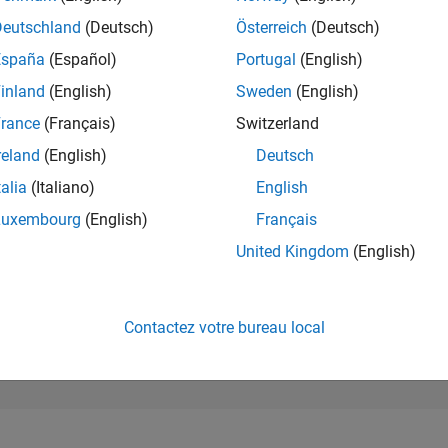
282 677
of 302 031
Deutschland
(Deutsch)
Österreich
(Deutsch)
España
(Español)
Portugal
(English)
RÉPUTATION
0
inland
(English)
Sweden
(English)
rance
(Français)
Switzerland
CONTRIBUTIO
2
Questions
reland
(English)
Deutsch
0
Réponses
talia
(Italiano)
English
ACCEPTATION
Luxembourg
(English)
Français
VOS RÉPONS
0.0%
/23
09/23
L
03/24
09/24
03/25
09/25
03/26
United Kingdom
(English)
CHRONOLOGIE
VOTES REÇUS
0
Contactez votre bureau local