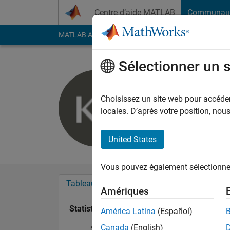
Passer au contenu
Centre d’aide MATLAB
Communau
MATLAB Answers
File Exchange
Cody
AI Cha
Sélectionner un 
Kewin Sett
Last seen: environ un
Choisissez un site web pour accéder 
Followers:
0
Followi
locales. D’après votre position, no
Follow
United States
Vous pouvez également sélectionner 
Tableau de bord
Badges
Recommanda
Amériques
Statistiques
América Latina
(Español)
Canada
(English)
MATLAB Answers