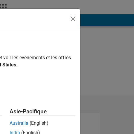
ión
Más
t voir les événements et les offres
d States
.
Asie-Pacifique
Australia
(English)
India
(English)