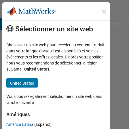
Passer au contenu
Community
Profile
B Answers
File Exchange
Cody
AI Chat Playground
Convers
Sélectionner un site web
Choisissez un site web pour accéder au contenu traduit
zaydon
dans votre langue (lorsqu'il est disponible) et voir les
événements et les offres locales. D’après votre position,
latif
nous vous recommandons de sélectionner la région
suivante :
United States
.
Followers:
0
United States
Following:
Vous pouvez également sélectionner un site web dans
0
la liste suivante :
Amériques
Follow
América Latina
(Español)