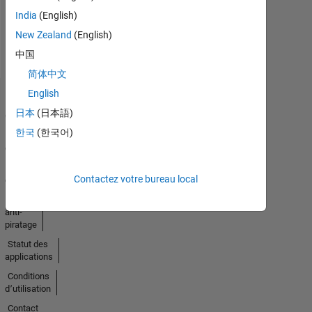
India
(English)
New Zealand
(English)
中国
简体中文
English
Trust
日本
(日本語)
Center
한국
(한국어)
Marques
déposées
Politique de
Contactez votre bureau local
confidentialité
Lutte
anti-
piratage
Statut des
applications
Conditions
d՚utilisation
Contact