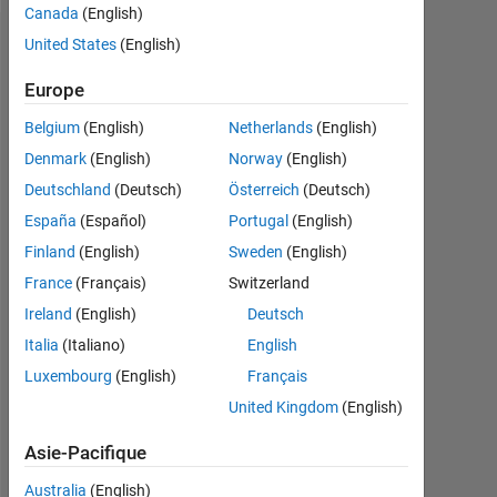
Canada
(English)
United States
(English)
Tableau de bord
Europe
Feeds
Belgium
(English)
Netherlands
(English)
Denmark
(English)
Norway
(English)
Deutschland
(Deutsch)
Österreich
(Deutsch)
España
(Español)
Portugal
(English)
Finland
(English)
Sweden
(English)
France
(Français)
Switzerland
Ireland
(English)
Deutsch
Italia
(Italiano)
English
Luxembourg
(English)
Français
United Kingdom
(English)
Pas
Asie-Pacifique
d'activité
Australia
(English)