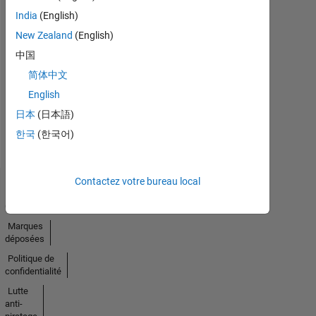
India
(English)
New Zealand
(English)
Pas
中国
d'activité
简体中文
English
日本
(日本語)
한국
(한국어)
Contactez votre bureau local
Trust
Center
Marques
déposées
Politique de
confidentialité
Lutte
anti-