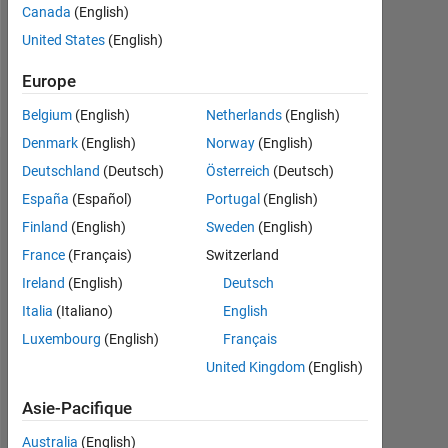
Following:
Canada
(English)
0
United States
(English)
Europe
Follow
Belgium
(English)
Netherlands
(English)
Denmark
(English)
Norway
(English)
Tableau de bord
Deutschland
(Deutsch)
Österreich
(Deutsch)
España
(Español)
Portugal
(English)
Feeds
Finland
(English)
Sweden
(English)
France
(Français)
Switzerland
Ireland
(English)
Deutsch
Italia
(Italiano)
English
Luxembourg
(English)
Français
United Kingdom
(English)
Asie-Pacifique
Australia
(English)