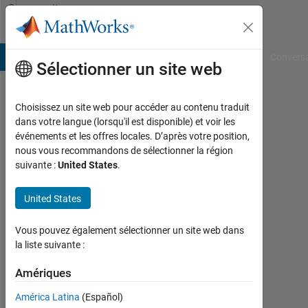
Passer au contenu
Community
Profile
B Answers
File Exchange
Cody
AI Chat Playground
Convers
Sélectionner un site web
Choisissez un site web pour accéder au contenu traduit
Zachery
dans votre langue (lorsqu'il est disponible) et voir les
événements et les offres locales. D’après votre position,
Vrbas
nous vous recommandons de sélectionner la région
suivante :
United States
.
Last
seen:
plus
United States
de 3
ans il
Vous pouvez également sélectionner un site web dans
y a
la liste suivante :
Followers:
Amériques
0
América Latina
(Español)