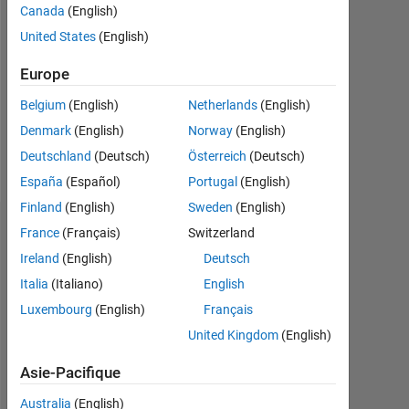
Canada
(English)
Followers:
United States
(English)
0
Europe
Following:
0
Belgium
(English)
Netherlands
(English)
Denmark
(English)
Norway
(English)
Follow
Deutschland
(Deutsch)
Österreich
(Deutsch)
España
(Español)
Portugal
(English)
Finland
(English)
Sweden
(English)
Badges
France
(Français)
Switzerland
Ireland
(English)
Deutsch
Italia
(Italiano)
English
Luxembourg
(English)
Français
United Kingdom
(English)
Asie-Pacifique
Australia
(English)