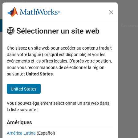
Passer au contenu
Community
Profile
B Answers
File Exchange
Cody
AI Chat Playground
Convers
Sélectionner un site web
Choisissez un site web pour accéder au contenu traduit
Iain
dans votre langue (lorsqu'il est disponible) et voir les
événements et les offres locales. D’après votre position,
Hunter
nous vous recommandons de sélectionner la région
suivante :
United States
.
Last
seen:
plus
United States
de 3
ans il
Vous pouvez également sélectionner un site web dans
y a
la liste suivante :
|
Actif
Amériques
depuis
América Latina
(Español)
2019