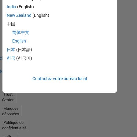
India
(English)
New Zealand
(English)
中国
No
简体中文
English
Badges
日本
(日本語)
Earned
icher
한국
(한국어)
ges
Contactez votre bureau local
Trust
Center
Marques
déposées
Politique de
confidentialité
Lutte