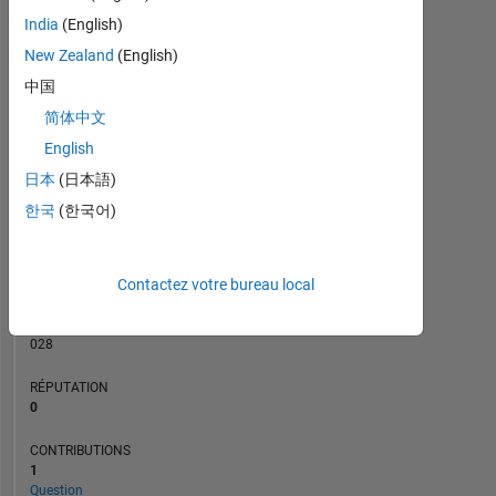
CONTRIBUTIONS
India
(English)
L
1
New Zealand
(English)
中国
简体中文
0
10/20
07/21
04/22
01/23
10/23
07/24
04/25
01/26
11/20
09/21
07/22
05/23
03/24
01/25
11/25
01/20
12/20
11/21
10/22
L
09/23
08/24
07/25
06/26
English
CHRONOLOGIE
日本
(日本語)
한국
(한국어)
RANG
264
Contactez votre bureau local
244
of
302
028
RÉPUTATION
0
CONTRIBUTIONS
1
Question