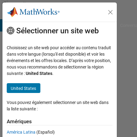
Passer au contenu
Community
Profile
B Answers
File Exchange
Cody
AI Chat Playground
Convers
Sélectionner un site web
Choisissez un site web pour accéder au contenu traduit
xianyou
dans votre langue (lorsqu'il est disponible) et voir les
événements et les offres locales. D’après votre position,
zhong
nous vous recommandons de sélectionner la région
suivante :
United States
.
Last
seen:
plus
United States
d'un
an il
Vous pouvez également sélectionner un site web dans
y a
la liste suivante :
|
Actif
Amériques
depuis
América Latina
(Español)
2020