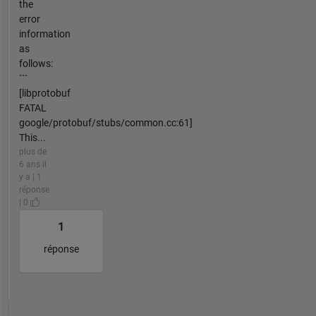
the
error
information
as
follows:
```
[libprotobuf
FATAL
google/protobuf/stubs/common.cc:61]
This...
plus de
6 ans il
y a | 1
réponse
| 0
1
réponse