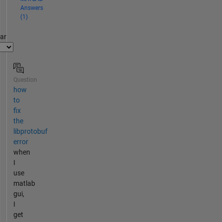
Answers
(1)
par
Question
how
to
fix
the
libprotobuf
error
when
I
use
matlab
gui,
I
get