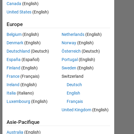
Canada
(English)
Followers:
United States
(English)
0
Europe
Following:
0
Belgium
(English)
Netherlands
(English)
Denmark
(English)
Norway
(English)
Follow
Deutschland
(Deutsch)
Österreich
(Deutsch)
España
(Español)
Portugal
(English)
Finland
(English)
Sweden
(English)
Tableau de bord
France
(Français)
Switzerland
Ireland
(English)
Deutsch
Statistiques
Italia
(Italiano)
English
Luxembourg
(English)
Français
MATLAB Answers
United Kingdom
(English)
-2
-1
3
2
Asie-Pacifique
Australia
(English)