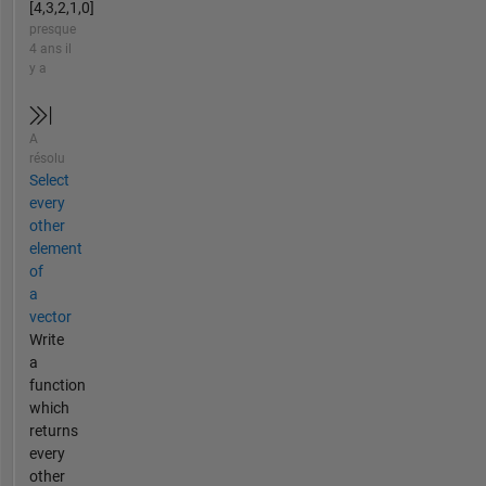
[4,3,2,1,0]
presque
4 ans il
y a
A
résolu
Select
every
other
element
of
a
vector
Write
a
function
which
returns
every
other