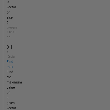
is
vector
or
else
0.
presque
4 ans il
y a
A
résolu
Find
max
Find
the
maximum
value
of
a
given
vector