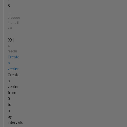
5
...
presque
4 ans il
y a
A
résolu
Create
a
vector
Create
a
vector
from
0
to
n
by
intervals