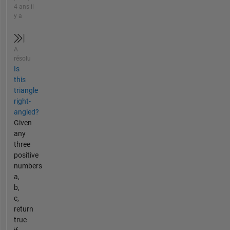
4 ans il
y a
A
résolu
Is
this
triangle
right-
angled?
Given
any
three
positive
numbers
a,
b,
c,
return
true