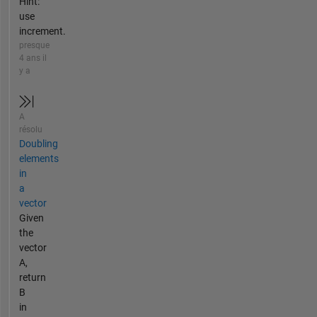
Hint:
use
increment.
presque
4 ans il
y a
A
résolu
Doubling
elements
in
a
vector
Given
the
vector
A,
return
B
in