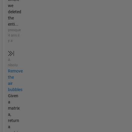
we
deleted
the
enti...
presque
4 ans il
y a
A
résolu
Remove
the
air
bubbles
Given
a
matrix
a,
return
a