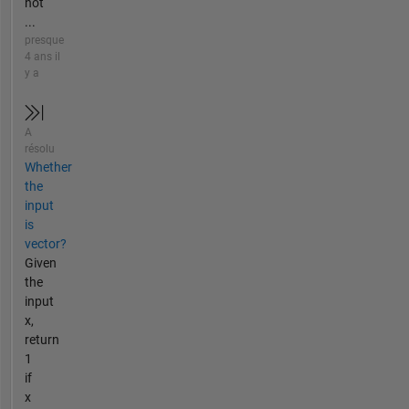
not
...
presque
4 ans il
y a
A
résolu
Whether
the
input
is
vector?
Given
the
input
x,
return
1
if
x