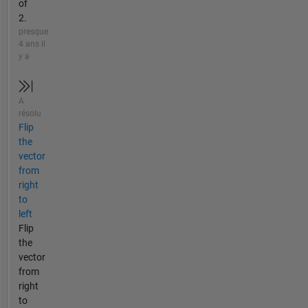
of
2.
presque
4 ans il
y a
A
résolu
Flip
the
vector
from
right
to
left
Flip
the
vector
from
right
to