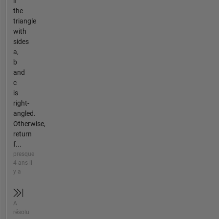
if
the
triangle
with
sides
a,
b
and
c
is
right-
angled.
Otherwise,
return
f...
presque
4 ans il
y a
A
résolu