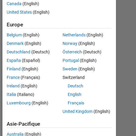
Canada
(English)
Followers:
United States
(English)
0
Europe
Following:
0
Belgium
(English)
Netherlands
(English)
Denmark
(English)
Norway
(English)
Follow
Deutschland
(Deutsch)
Österreich
(Deutsch)
España
(Español)
Portugal
(English)
Finland
(English)
Sweden
(English)
France
(Français)
Switzerland
Ireland
(English)
Deutsch
Programming
Italia
(Italiano)
English
Languages:
Python,
Luxembourg
(English)
Français
C,
United Kingdom
(English)
MATLAB
Spoken
Asie-Pacifique
Languages:
English,
Australia
(English)