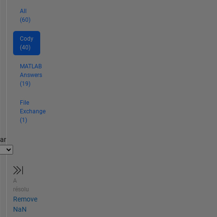
All
(60)
Cody
(40)
MATLAB
Answers
(19)
File
Exchange
(1)
par
A
résolu
Remove
NaN