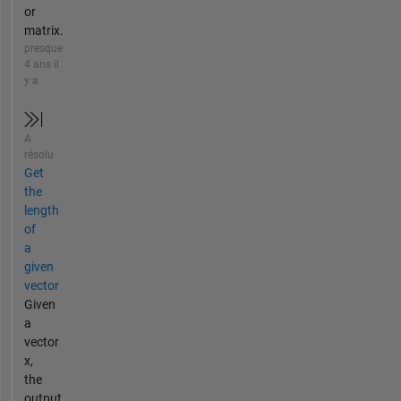
or
matrix.
presque
4 ans il
y a
A
résolu
Get
the
length
of
a
given
vector
Given
a
vector
x,
the
output