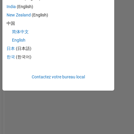
German
India
(English)
New Zealand
(English)
Tableau de bord
中国
Statistiques
简体中文
English
Cody
MATLAB Answers
File Exchange
All
日本
(日本語)
-10
45
-5
40
한국
(한국어)
35
30
CONTRIBUTIONS
25
Contactez votre bureau local
10
20
15
10
5
0
01/21
09/21
05/22
01/23
09/23
05/24
01/25
09/25
05/26
02/21
11/21
08/22
05/23
02/24
11/24
08/25
05/20
04/21
03/22
02/23
L
01/24
12/24
11/25
CHRONOLOGIE