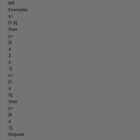
left.
Examples
x=
[1:5],
then
y=
[5
4
3
2
1]
x=
[1
4
6],
then
y=
[6
4
1];
Request