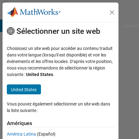
Passer au contenu
Community
Profile
B Answers
File Exchange
Cody
AI Chat Playground
Convers
Sélectionner un site web
Choisissez un site web pour accéder au contenu traduit
Maximilian
dans votre langue (lorsqu'il est disponible) et voir les
événements et les offres locales. D’après votre position,
Schönau
nous vous recommandons de sélectionner la région
suivante :
United States
.
Last
seen:
plus
United States
de 2
ans il
Vous pouvez également sélectionner un site web dans
y a
la liste suivante :
|
Actif
Amériques
depuis
América Latina
(Español)
2020