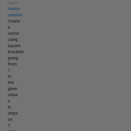
résolu
Vector
creation
Create
a
vector
using
square
brackets
going
from
1
to
the
given
value
x
in
steps
on
1.