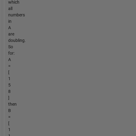
which
all
numbers
in
A
are
doubling.
So
for:
A
=
[
1
5
8
]
then
B
=
[
1
1