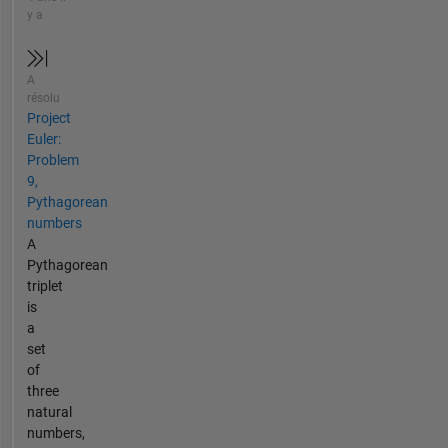
y a
A
résolu
Project
Euler:
Problem
9,
Pythagorean
numbers
A
Pythagorean
triplet
is
a
set
of
three
natural
numbers,