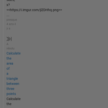
x?
<<https://i.imgur.com/jlZDHhq.png>>
...
presque
4 ans il
y a
A
résolu
Calculate
the
area
of
a
triangle
between
three
points
Calculate
the