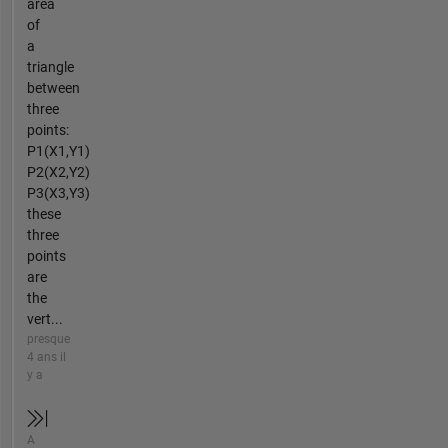
area
of
a
triangle
between
three
points:
P1(X1,Y1)
P2(X2,Y2)
P3(X3,Y3)
these
three
points
are
the
vert...
presque
4 ans il
y a
A