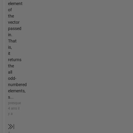
element
of
the
vector
passed
in.
That
is,
it
returns
the
all
odd-
numbered
elements,
s...
presque
4 ans il
y a
A