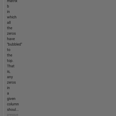
matrix
b
in
which
all
the
zeros
have
"bubbled"
to
the
top.
That
is,
any
zeros
in
a
given
column
shoul...
presque