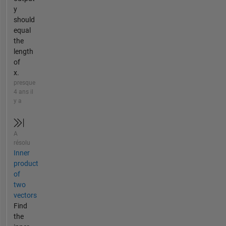
y
should
equal
the
length
of
x.
presque
4 ans il
y a
A
résolu
Inner
product
of
two
vectors
Find
the