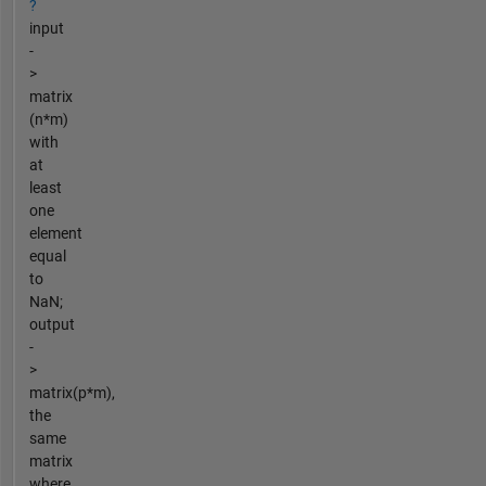
?
input
-
>
matrix
(n*m)
with
at
least
one
element
equal
to
NaN;
output
-
>
matrix(p*m),
the
same
matrix
where